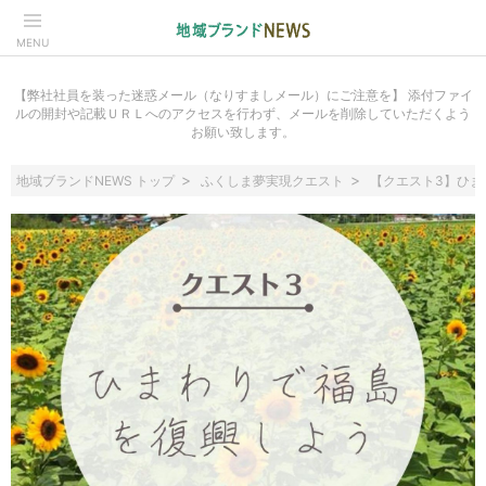
MENU
【弊社社員を装った迷惑メール（なりすましメール）にご注意を】 添付ファイ
ルの開封や記載ＵＲＬへのアクセスを行わず、メールを削除していただくよう
お願い致します。
地域ブランドNEWS トップ
ふくしま夢実現クエスト
【クエスト3】ひま