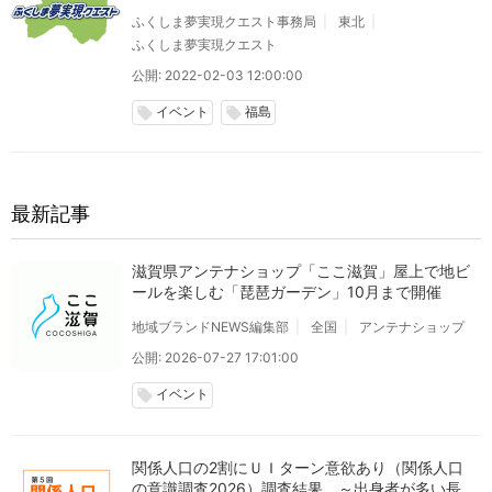
ふくしま夢実現クエスト事務局
東北
ふくしま夢実現クエスト
公開: 2022-02-03 12:00:00
イベント
福島
local_offer
local_offer
最新記事
滋賀県アンテナショップ「ここ滋賀」屋上で地ビ
ールを楽しむ「琵琶ガーデン」10月まで開催
地域ブランドNEWS編集部
全国
アンテナショップ
公開: 2026-07-27 17:01:00
イベント
local_offer
関係人口の2割にＵＩターン意欲あり（関係人口
の意識調査2026）調査結果 ～出身者が多い長