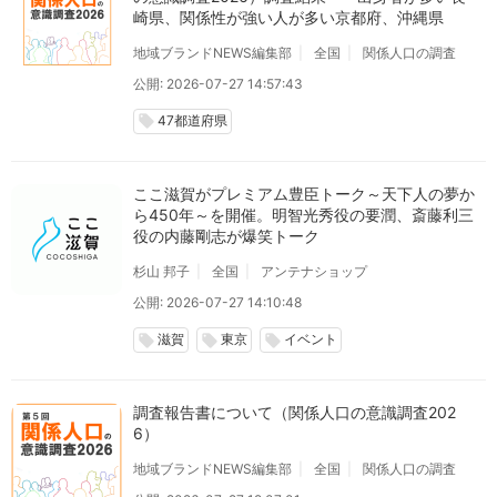
崎県、関係性が強い人が多い京都府、沖縄県
地域ブランドNEWS編集部
全国
関係人口の調査
公開: 2026-07-27 14:57:43
47都道府県
local_offer
ここ滋賀がプレミアム豊臣トーク～天下人の夢か
ら450年～を開催。明智光秀役の要潤、斎藤利三
役の内藤剛志が爆笑トーク
杉山 邦子
全国
アンテナショップ
公開: 2026-07-27 14:10:48
滋賀
東京
イベント
local_offer
local_offer
local_offer
調査報告書について（関係人口の意識調査202
6）
地域ブランドNEWS編集部
全国
関係人口の調査