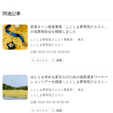
関連記事
若者ターン推進事業「ふくしま夢実現クエスト」
の成果報告会を開催しました
ふくしま夢実現クエスト事務局
東北
ふくしま夢実現クエスト
公開: 2022-03-02 12:00:00
イベント
福島
local_offer
local_offer
ゆとりを求める東京人のための福島週末ワーケー
ションツアーを構築～ふくしま夢実現クエスト～
ふくしま夢実現クエスト事務局
東北
ふくしま夢実現クエスト
公開: 2022-02-25 10:50:36
イベント
福島
local_offer
local_offer