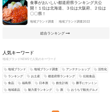
食事がおいしい都道府県ランキング大公
5
開！１位は北海道、３位は大阪府、２位は
〇〇県！
地域ブランド調査
地域ブランド調査2022
arrow_right_alt
総合ランキング
人気キーワード
地域ブランドNEWSで人気のキーワード
地域ブランド
地域ブランド調査
アンテナショップ
活性化
local_offer
local_offer
local_offer
local_offer
ランキング
お土産
都道府県ランキング
伝統食品
local_offer
local_offer
local_offer
local_offer
食品
福島県
日本酒
創生計画
勝手にケンミン
local_offer
local_offer
local_offer
local_offer
local_offer
地域産品
魅力度ランキング
酒
おうちで観光グルメ
local_offer
local_offer
local_offer
local_offer