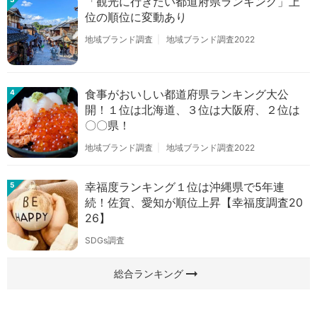
「観光に行きたい都道府県ランキング」上
位の順位に変動あり
地域ブランド調査
地域ブランド調査2022
食事がおいしい都道府県ランキング大公
4
開！１位は北海道、３位は大阪府、２位は
〇〇県！
地域ブランド調査
地域ブランド調査2022
幸福度ランキング１位は沖縄県で5年連
5
続！佐賀、愛知が順位上昇【幸福度調査20
26】
SDGs調査
arrow_right_alt
総合ランキング