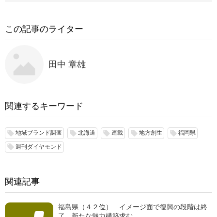
この記事のライター
田中 章雄
関連するキーワード
地域ブランド調査
北海道
連載
地方創生
福岡県
local_offer
local_offer
local_offer
local_offer
local_offer
週刊ダイヤモンド
local_offer
関連記事
福島県（４２位） イメージ面で復興の段階は終
了。新たな魅力構築求む