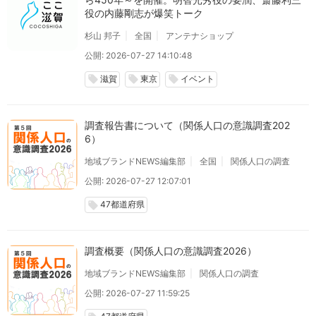
役の内藤剛志が爆笑トーク
杉山 邦子
全国
アンテナショップ
公開: 2026-07-27 14:10:48
滋賀
東京
イベント
local_offer
local_offer
local_offer
調査報告書について（関係人口の意識調査202
6）
地域ブランドNEWS編集部
全国
関係人口の調査
公開: 2026-07-27 12:07:01
47都道府県
local_offer
調査概要（関係人口の意識調査2026）
地域ブランドNEWS編集部
関係人口の調査
公開: 2026-07-27 11:59:25