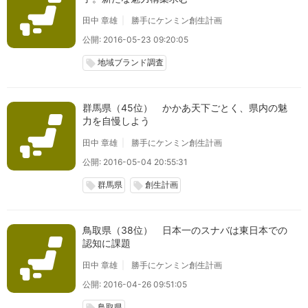
田中 章雄
勝手にケンミン創生計画
公開: 2016-05-23 09:20:05
地域ブランド調査
local_offer
群馬県（45位） かかあ天下ごとく、県内の魅
力を自慢しよう
田中 章雄
勝手にケンミン創生計画
公開: 2016-05-04 20:55:31
群馬県
創生計画
local_offer
local_offer
鳥取県（38位） 日本一のスナバは東日本での
認知に課題
田中 章雄
勝手にケンミン創生計画
公開: 2016-04-26 09:51:05
鳥取県