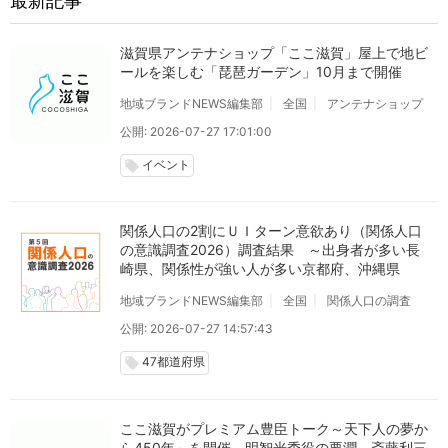
最新記事
滋賀県アンテナショップ「ここ滋賀」屋上で地ビ
ールを楽しむ「琵琶ガーデン」10月まで開催
地域ブランドNEWS編集部
全国
アンテナショップ
公開: 2026-07-27 17:01:00
イベント
local_offer
関係人口の2割にＵＩターン意欲あり（関係人口
の意識調査2026）調査結果 ～出身者が多い長
崎県、関係性が強い人が多い京都府、沖縄県
地域ブランドNEWS編集部
全国
関係人口の調査
公開: 2026-07-27 14:57:43
47都道府県
local_offer
ここ滋賀がプレミアム豊臣トーク～天下人の夢か
ら450年～を開催。明智光秀役の要潤、斎藤利三