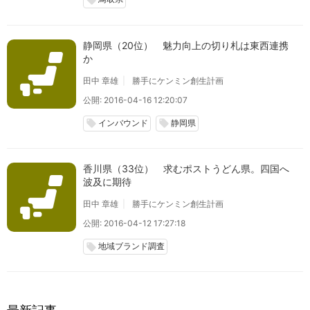
local_offer
静岡県（20位） 魅力向上の切り札は東西連携
か
田中 章雄
勝手にケンミン創生計画
公開: 2016-04-16 12:20:07
インバウンド
静岡県
local_offer
local_offer
香川県（33位） 求むポストうどん県。四国へ
波及に期待
田中 章雄
勝手にケンミン創生計画
公開: 2016-04-12 17:27:18
地域ブランド調査
local_offer