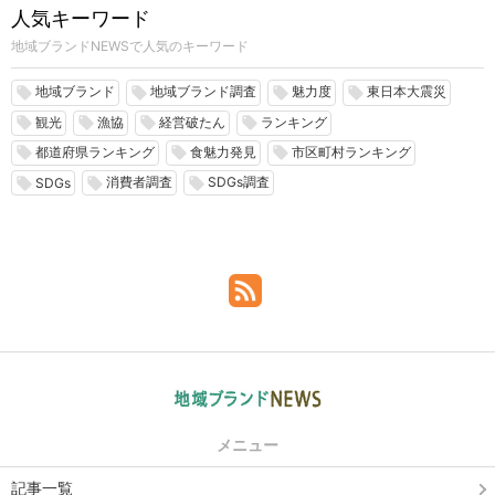
人気キーワード
地域ブランドNEWSで人気のキーワード
地域ブランド
地域ブランド調査
魅力度
東日本大震災
local_offer
local_offer
local_offer
local_offer
観光
漁協
経営破たん
ランキング
local_offer
local_offer
local_offer
local_offer
都道府県ランキング
食魅力発見
市区町村ランキング
local_offer
local_offer
local_offer
消費者調査
SDGs調査
local_offer
local_offer
local_offer
SDGs
メニュー
記事一覧