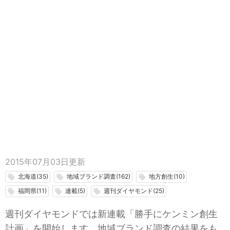
2015年07月03日
更新
北海道(35)
地域ブランド調査(162)
地方創生(10)
local_offer
local_offer
local_offer
福岡県(11)
連載(5)
週刊ダイヤモンド(25)
local_offer
local_offer
local_offer
週刊ダイヤモンドでは新連載「勝手にケンミン創生
計画」を開始します。地域ブランド調査の結果をも