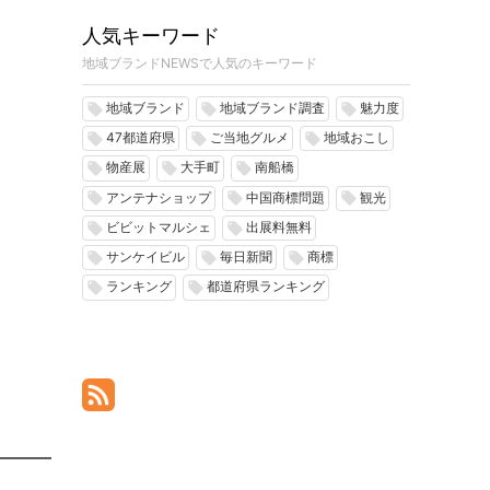
人気キーワード
地域ブランドNEWSで人気のキーワード
地域ブランド
地域ブランド調査
魅力度
local_offer
local_offer
local_offer
47都道府県
ご当地グルメ
地域おこし
local_offer
local_offer
local_offer
物産展
大手町
南船橋
local_offer
local_offer
local_offer
アンテナショップ
中国商標問題
観光
local_offer
local_offer
local_offer
ビビットマルシェ
出展料無料
local_offer
local_offer
サンケイビル
毎日新聞
商標
local_offer
local_offer
local_offer
ランキング
都道府県ランキング
local_offer
local_offer
━━━