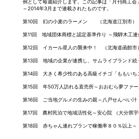
例として毎週紹介します。この記事は「月刊商工会」
～2014年3月まで連載されたものです。
第10回 幻の小麦のラーメン （北海道江別市）
第11回 地域団体商標と認定基準作り ～飛騨木工連
第12回 イカール星人の襲来中！ （北海道函館市
第13回 地域の企業が連携し、サムライブランド続
第14回 大きく希少性のある高級イチゴ「ももいち
第15回 年50万人訪れる直売所～おおむら夢ファ
第16回 ご当地グルメの生みの親～八戸せんべい汁
第17回 農村民泊で地域活性化～安心院 （大分県
第18回 赤ちゃん連れプランで稼働率８０％以上～