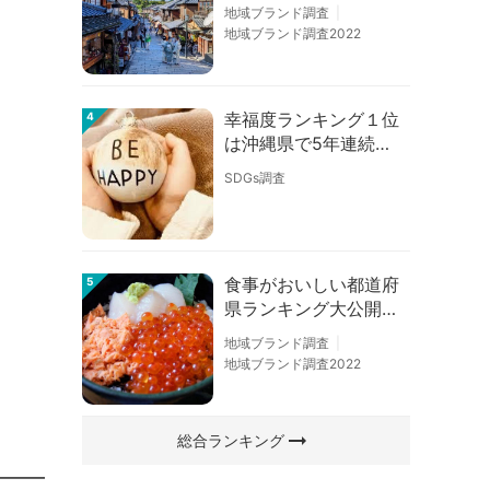
の順位に変動あり
地域ブランド調査
地域ブランド調査2022
幸福度ランキング１位
4
は沖縄県で5年連続！
佐賀、愛知が順位上昇
SDGs調査
【幸福度調査2026】
食事がおいしい都道府
5
県ランキング大公開！
１位は北海道、３位は
地域ブランド調査
大阪府、２位は〇〇
地域ブランド調査2022
県！
arrow_right_alt
総合ランキング
━━━