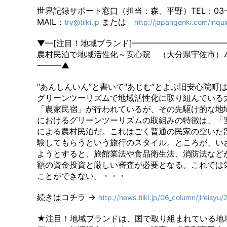
世界記録サポート窓口（担当：森、平野）TEL：03-35
MAIL：
または
try@tiiki.jp
http://japangenki.com/inqui
▼━[注目！地域ブランド]━━━━━━━━━━━
農村民泊で地域活性化～安心院 （大分県宇佐市）
━━━▲
“あんしんいん”と書いて“あじむ”とよぶ旧安心院町
グリーンツーリズムで地域活性化に取り組んでいる
「農家民宿」が行われているが、その先駆け的な地
におけるグリーンツーリズムの取組みの特徴は、「
による農村民泊だ。これはごく普通の民家の空いた
験してもらうという旅行のスタイル。ところが、い
ようとすると、旅館業法や食品衛生法、消防法など
額の資金投資と厳しい審査が必要となる。これでは
ことができない。・・・
続きはコチラ →
http://news.tiiki.jp/06_column/jireisyu/
★注目！地域ブランドは、国で取り組まれている地