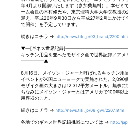
年9月より開講いたします（参加費無料）。本ゼミ
ーム会長の木村修氏や、東京理科大学大学院教授の
迎え、平成26年9月30日から平成27年2月にかけ
で開催）を予定しています。
続きはコチラ →
http://news.tiiki.jp/03_brand/2200.htm
▼━[ギネス世界記録]━━━━━━━━━━━━━
キッチン用品を並べたモザイク画で世界記録／アメ
━━━━━▲
8月16日、メイソン・ジャーと呼ばれるキッチン用
イベントが米国ニューヨークで実施された。2,09
モザイク画の大きさは12.312平方メートル。無事
ちなみにメイソン・ジャーとはアメリカで100年以
用容器のこと。
続きはコチラ →
http://news.tiiki.jp/08_gwr/2207.html
各地でのギネス世界記録挑戦については →
http://j