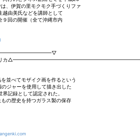
では、伊賀の里モクモク手づくりファ
生越由美氏などを講師として
て全９回の開催（全て沖縄市内
l
━━━━━━━━━━━▽
リカ△━━━━━━━━━━━━━━━━━━━━━━━━━
品を並べてモザイク画を作るという
0個のジャーを使用して描き出した
に世界記録として認定された。
上もの歴史を持つガラス製の保存
apangenki.com