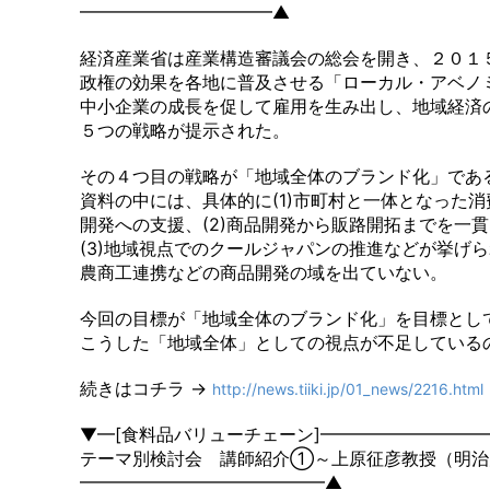
━━━━━━━━━━━▲
経済産業省は産業構造審議会の総会を開き、２０１
政権の効果を各地に普及させる「ローカル・アベノ
中小企業の成長を促して雇用を生み出し、地域経済
５つの戦略が提示された。
その４つ目の戦略が「地域全体のブランド化」であ
資料の中には、具体的に(1)市町村と一体となった
開発への支援、(2)商品開発から販路開拓までを一
(3)地域視点でのクールジャパンの推進などが挙げ
農商工連携などの商品開発の域を出ていない。
今回の目標が「地域全体のブランド化」を目標とし
こうした「地域全体」としての視点が不足している
続きはコチラ →
http://news.tiiki.jp/01_news/2216.html
▼━[食料品バリューチェーン]━━━━━━━━━
テーマ別検討会 講師紹介①～上原征彦教授（明治
━━━━━━━━━━━━━━▲