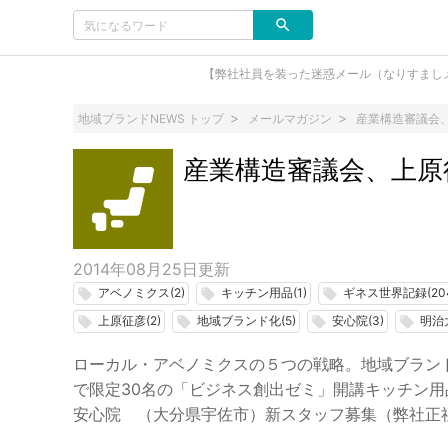
【弊社社員を装った迷惑メール（なりすまし
地域ブランドNEWS トップ
メールマガジン
産業構造審議会、
産業構造審議会、上原征
2014年08月25日
更新
アベノミクス(2)
キッチン用品(1)
ギネス世界記録(20
local_offer
local_offer
local_offer
上原征彦(2)
地域ブランド化(5)
安心院(3)
明治大
local_offer
local_offer
local_offer
local_offer
ローカル・アベノミクスの５つの戦略。地域ブラン
で限定30名の「ビジネス創出ゼミ」開講キッチン
安心院 （大分県宇佐市）新スタッフ募集（弊社正