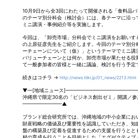
10月9日から全3回にわたって開催される「食料品
のテーマ別分科会（検討会）には、各テーマに沿っ
ミニ講演・事例紹介等を実施します。
今回は、「卸売市場」分科会でミニ講演をお願いす
の上原征彦先生をご紹介します。今回のテーマ別分
ーチェーンについて（仮）」というテーマでミニ講
バリューチェーンとは何か、卸売市場が果たせる役
て一般参加者の皆様と一緒に議論、検討を行う予定
続きはコチラ →
http://news.tiiki.jp/01_news/2213.html
▼━[地域ニュース]━━━━━━━━━━━━━━
沖縄県で限定30名の「ビジネス創出ゼミ」開講／
━━━━━━━━▲
ブランド総合研究所では、沖縄地域の中小企業にお
財産戦略の価値及び重要性を認識していただき、知
盤の構築及び定着を促進するための支援を行うとと
材の育成を行うことを目的とした「エグゼクティブ