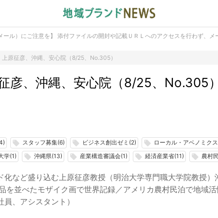
メール）にご注意を】 添付ファイルの開封や記載ＵＲＬへのアクセスを行わず、メ
上原征彦、沖縄、安心院（8/25、No.305）
彦、沖縄、安心院（8/25、No.305
4)
スタッフ募集(6)
ビジネス創出ゼミ(2)
ローカル・アベノミクス(
local_offer
local_offer
local_offer
学(1)
沖縄県(13)
産業構造審議会(1)
経済産業省(11)
農村民
local_offer
local_offer
local_offer
local_offer
ド化など盛り込む上原征彦教授（明治大学専門職大学院教授）
用品を並べたモザイク画で世界記録／アメリカ農村民泊で地域活
社員、アシスタント）