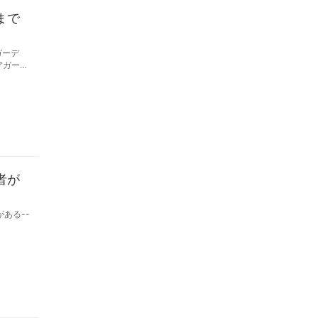
まで
ガーデ
者が
ある--