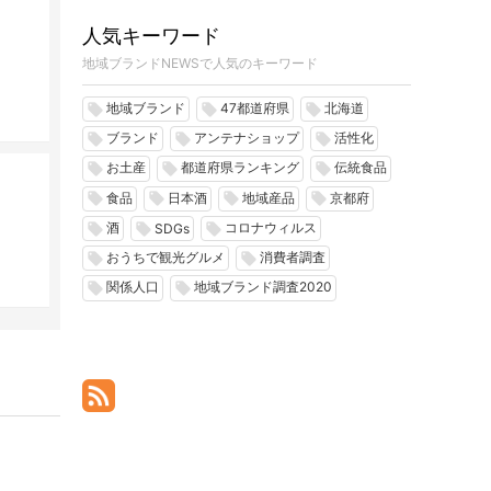
人気キーワード
地域ブランドNEWSで人気のキーワード
地域ブランド
47都道府県
北海道
local_offer
local_offer
local_offer
ブランド
アンテナショップ
活性化
local_offer
local_offer
local_offer
お土産
都道府県ランキング
伝統食品
local_offer
local_offer
local_offer
食品
日本酒
地域産品
京都府
local_offer
local_offer
local_offer
local_offer
酒
コロナウィルス
local_offer
local_offer
local_offer
SDGs
おうちで観光グルメ
消費者調査
local_offer
local_offer
関係人口
地域ブランド調査2020
local_offer
local_offer