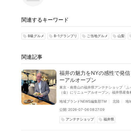
関連するキーワード
B級グルメ
B-1グランプリ
ご当地グルメ
山梨
local_offer
local_offer
local_offer
local_offer
loca
関連記事
福井の魅力をNYの感性で発信 
ーアルオープン
東京・南青山の福井県アンテナショップ「ふくい南青
（金）にリニューアルオープン。福井県産食
る。
地域ブランドNEWS編集部TM
北陸
地
公開: 2026-07-06 08:27:09
アンテナショップ
福井県
local_offer
local_offer