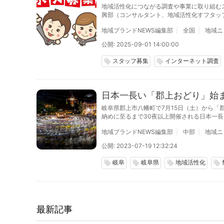
地域活性化につながる調査や事業に取り組む
興部（コンサルタント、地域活性化すフタッ
卒、第二新卒、中途採用で、2026年3月末
地域ブランドNEWS編集部
全国
地域ニ
公開: 2025-09-01 14:00:00
スタッフ募集
インターネット調査
local_offer
local_offer
日本一長い「郡上おどり」始ま
岐阜県郡上市八幡町で7月15日（土）から「
納めに至るまで30夜以上開催される日本一
地域ブランドNEWS編集部
中部
地域ニ
公開: 2023-07-19 12:32:24
岐阜
岐阜県
地域活性化
local_offer
local_offer
local_offer
local_offer
最新記事