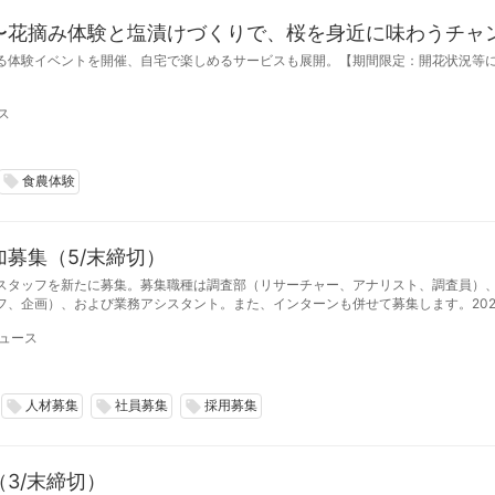
〜花摘み体験と塩漬けづくりで、桜を身近に味わうチャ
る体験イベントを開催、自宅で楽しめるサービスも展開。【期間限定：開花状況等に
ス
食農体験
local_offer
募集（5/末締切）
スタッフを新たに募集。募集職種は調査部（リサーチャー、アナリスト、調査員）
フ、企画）、および業務アシスタント。また、インターンも併せて募集します。202
日締切。募集数は若干名。
ュース
人材募集
社員募集
採用募集
local_offer
local_offer
local_offer
3/末締切）