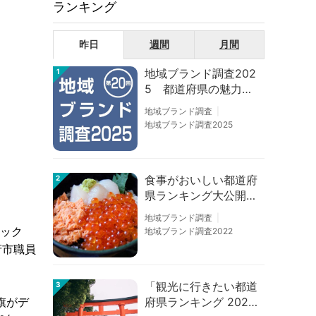
ランキング
昨日
週間
月間
地域ブランド調査202
1
5 都道府県の魅力度
等調査結果
地域ブランド調査
地域ブランド調査2025
食事がおいしい都道府
2
県ランキング大公開！
１位は北海道、３位は
地域ブランド調査
大阪府、２位は〇〇
ナック
地域ブランド調査2022
県！
府市職員
「観光に行きたい都道
3
府県ランキング 202
旗がデ