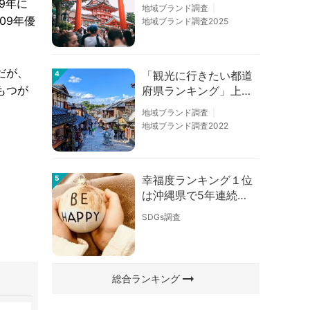
6」京都は低下、神奈
9年に
地域ブランド調査
川上昇
09年優
地域ブランド調査2025
だが、
「観光に行きたい都道
4
もつが
府県ランキング」上位
の順位に変動あり
地域ブランド調査
地域ブランド調査2022
幸福度ランキング１位
5
は沖縄県で5年連続！
佐賀、愛知が順位上昇
SDGs調査
【幸福度調査2026】
arrow_right_alt
総合ランキング