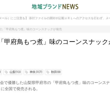
メール）にご注意を】 添付ファイルの開封や記載ＵＲＬへのアクセスを行わず、メ
した「甲府鳥もつ煮」味のコーンスナックが発売
た「甲府鳥もつ煮」味のコーンスナック
)
山梨(13)
神奈川(7)
秋田(9)
local_offer
local_offer
local_offer
木大会で優勝した山梨県甲府市の「甲府鳥もつ煮」味のコーンス
月に全国で発売される。