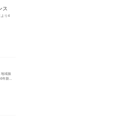
ンス
より4
、地域振
6年新