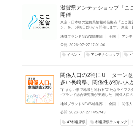
滋賀県アンテナショップ「こ
開催
東京・日本橋の滋賀県情報発信拠点「ここ滋
ン」を、5月8日(水)から開催します。 東京・日本橋にある滋賀県のアンテナショップ「ここ滋賀」では、滋賀の美味を楽しむビアガーデ
ン「琵琶ガーデン」をで10月31日(木)までの
地域ブランドNEWS編集部
全国
アンテ
公開: 2026-07-27 17:01:00
イベント
アンテナショップ
ビ
local_offer
local_offer
local_offer
関係人口の2割にＵＩターン意
多い長崎県、関係性が強い人
“住まない形で地域と関わる”新たなライフス
-ブランド総合研究所が実施した「関係人口の
地域ブランドNEWS編集部
全国
関係人
公開: 2026-07-27 14:57:43
47都道府県
都道府県ランキング
local_offer
local_offer
lo