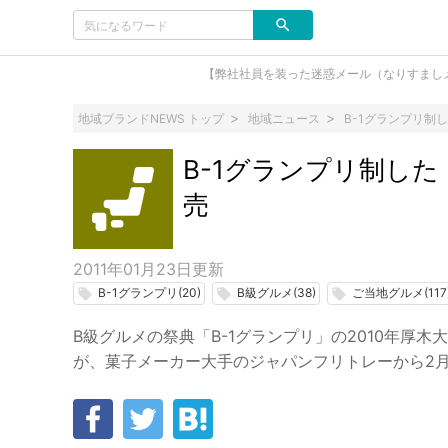
【弊社社員を装った迷惑メール（なりすまし
地域ブランドNEWS トップ
地域ニュース
B-1グランプリ制
B-1グランプリ制し
売
2011年01月23日
更新
B-1グランプリ(20)
B級グルメ(38)
ご当地グルメ(117
local_offer
local_offer
local_offer
B級グルメの祭典「B-1グランプリ」の2010年厚
が、菓子メーカー大手のジャパンフリトレーから2