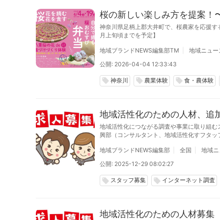
桜の新しい楽しみ方を提案！
神奈川県足柄上郡大井町で、桜農家を応援す
月上旬頃までを予定】
地域ブランドNEWS編集部TM
地域ニュー
公開: 2026-04-04 12:33:43
神奈川
農業体験
食・農体験
local_offer
local_offer
local_offer
地域活性化のための人材、追加
地域活性化につながる調査や事業に取り組む
興部（コンサルタント、地域活性化すフタッ
卒、第二新卒、中途採用で、2026年5月末
地域ブランドNEWS編集部
全国
地域ニ
公開: 2025-12-29 08:02:27
スタッフ募集
インターネット調査
local_offer
local_offer
地域活性化のための人材募集（