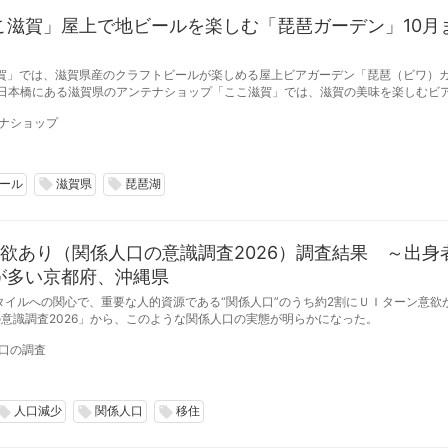
こ滋賀」屋上で地ビールを楽しむ「琵琶ガーデン」10月
賀」では、滋賀県産のクラフトビールが楽しめる屋上ビアガーデン「琵琶（ビワ）
期間、毎週金曜日の17:00から21:00まで開催している。（※雨天中止）
ナショップ
ール
滋賀県
琵琶湖
local_offer
local_offer
欲あり（関係人口の意識調査2026）調査結果 ～出身
が多い京都府、沖縄県
タイルへの関心で、重要な人的資源である“関係人口”のうち約2割にＵＩターン意欲が
意識調査2026」から、このような関係人口の実態が明らかになった。
口の調査
人口減少
関係人口
移住
cal_offer
local_offer
local_offer