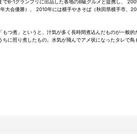
B-1グランプリに出品した各地のB級グルメと提携し、 200
年大会優勝）、 2010年には横手やきそば（秋田県横手市、20
「もつ煮」というと、汁気が多く長時間煮込んだものが一般的
うちに照り煮したもの。水気が飛んでアメ状になったタレで鳥