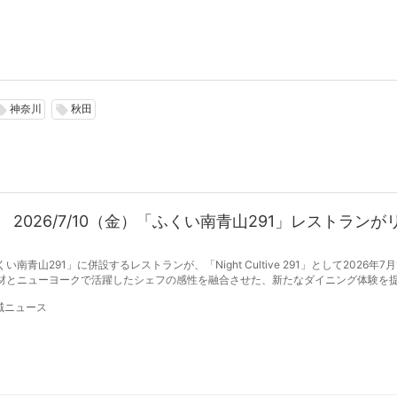
神奈川
秋田
l_offer
local_offer
2026/7/10（金）「ふくい南青山291」レストランが
山291」に併設するレストランが、「Night Cultive 291」として2026年7月
材とニューヨークで活躍したシェフの感性を融合させた、新たなダイニング体験を
域ニュース