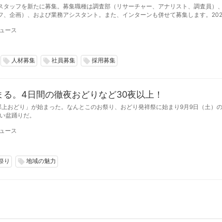
スタッフを新たに募集。募集職種は調査部（リサーチャー、アナリスト、調査員）
フ、企画）、および業務アシスタント。また、インターンも併せて募集します。202
日締切。募集数は若干名。
ュース
人材募集
社員募集
採用募集
local_offer
local_offer
local_offer
る。4日間の徹夜おどりなど30夜以上！
郡上おどり」が始まった。なんとこのお祭り、おどり発祥祭に始まり9月9日（土）
長い盆踊りだ。
ュース
祭り
地域の魅力
local_offer