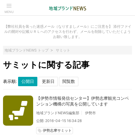
MENU
【弊社社員を装った迷惑メール（なりすましメール）にご注意を】 添付ファイ
ルの開封や記載ＵＲＬへのアクセスを行わず、メールを削除していただくよう
お願い致します。
地域ブランドNEWS トップ
サミット
サミットに関する記事
表示順:
【伊勢市情報発信センター】伊勢志摩観光コンベ
ンション機構の写真を公開しています
地域ブランドNEWS編集部
伊勢市
公開: 2016-04-15 16:34:28
伊勢志摩サミット
local_offer