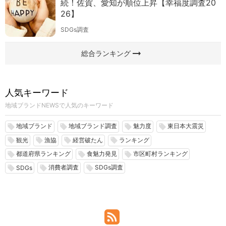
続！佐賀、愛知が順位上昇【幸福度調査20
26】
SDGs調査
arrow_right_alt
総合ランキング
人気キーワード
地域ブランドNEWSで人気のキーワード
地域ブランド
地域ブランド調査
魅力度
東日本大震災
local_offer
local_offer
local_offer
local_offer
観光
漁協
経営破たん
ランキング
local_offer
local_offer
local_offer
local_offer
都道府県ランキング
食魅力発見
市区町村ランキング
local_offer
local_offer
local_offer
消費者調査
SDGs調査
local_offer
local_offer
local_offer
SDGs