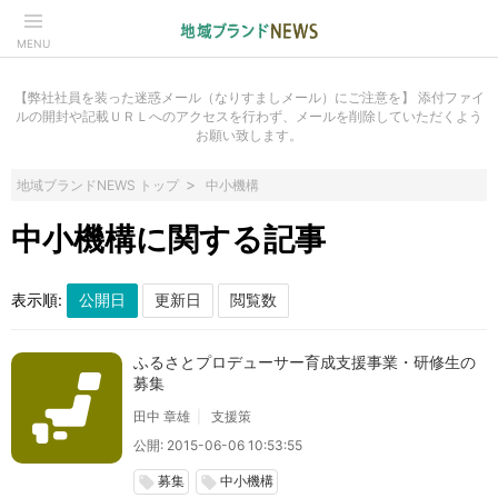
MENU
【弊社社員を装った迷惑メール（なりすましメール）にご注意を】 添付ファイ
ルの開封や記載ＵＲＬへのアクセスを行わず、メールを削除していただくよう
お願い致します。
地域ブランドNEWS トップ
中小機構
中小機構に関する記事
表示順:
ふるさとプロデューサー育成支援事業・研修生の
募集
田中 章雄
支援策
公開: 2015-06-06 10:53:55
募集
中小機構
local_offer
local_offer