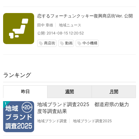
恋するフォーチュンクッキー復興商店街Ver. 公開
田中 章雄
地域ニュース
公開: 2014-08-15 12:20:52
商店街
動画
中小機構
local_offer
local_offer
local_offer
ランキング
昨日
週間
月間
地域ブランド調査2025 都道府県の魅力
1
度等調査結果
地域ブランド調査
地域ブランド調査2025