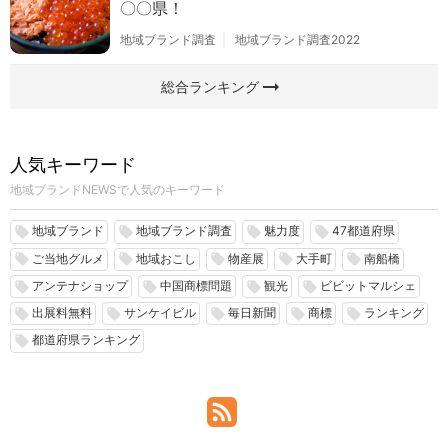
〇〇県！
地域ブランド調査
地域ブランド調査2022
arrow_right_alt
総合ランキング
人気キーワード
地域ブランドNEWSで人気のキーワード
地域ブランド
地域ブランド調査
魅力度
47都道府県
local_offer
local_offer
local_offer
local_offer
ご当地グルメ
地域おこし
物産展
大手町
南船橋
local_offer
local_offer
local_offer
local_offer
local_offer
アンテナショップ
中国商標問題
観光
ビビットマルシェ
local_offer
local_offer
local_offer
local_offer
出展料無料
サンケイビル
毎日新聞
商標
ランキング
local_offer
local_offer
local_offer
local_offer
local_offer
都道府県ランキング
local_offer