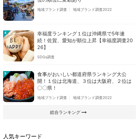
地域ブランド調査
地域ブランド調査2022
幸福度ランキング１位は沖縄県で5年連
4
続！佐賀、愛知が順位上昇【幸福度調査20
26】
SDGs調査
食事がおいしい都道府県ランキング大公
5
開！１位は北海道、３位は大阪府、２位は
〇〇県！
地域ブランド調査
地域ブランド調査2022
arrow_right_alt
総合ランキング
人気キーワード