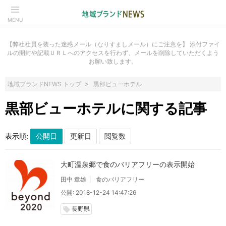
MENU
【弊社社員を装った迷惑メール（なりすましメール）にご注意を】 添付ファイ
ルの開封や記載ＵＲＬへのアクセスを行わず、メールを削除していただくよう
お願い致します。
地域ブランドNEWS トップ
黒部ビューホテル
黒部ビューホテルに関する記事
表示順:
大町温泉郷で食のバリアフリーの表示開始
田中 章雄
食のバリアフリー
公開: 2018-12-24 14:47:26
長野県
local_offer