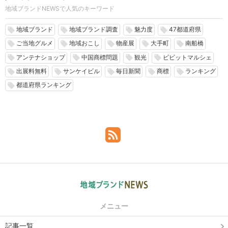
地域ブランドNEWSで人気のキーワード
地域ブランド
地域ブランド調査
魅力度
47都道府県
local_offer
local_offer
local_offer
local_offer
ご当地グルメ
地域おこし
物産展
大手町
南船橋
local_offer
local_offer
local_offer
local_offer
local_offer
アンテナショップ
中国商標問題
観光
ビビットマルシェ
local_offer
local_offer
local_offer
local_offer
出展料無料
サンケイビル
毎日新聞
商標
ランキング
local_offer
local_offer
local_offer
local_offer
local_offer
都道府県ランキング
local_offer
メニュー
記事一覧