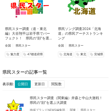
県民スター調査（道・東北
県民ソング調査2024「北海
編）大谷翔平は岩手県でパー
道」の県民アーチストランキ
フェクト！ 県民の”顔”を選ぶ
ング
大調査
全国
県民スター
全国
県民スター
魅力度
47都道府県
北海道
東北
宮城県
local_offer
local_offer
local_offer
local_offer
local_offer
県民スターの記事一覧
表示順:
県民スター調査（関東編）井森と中山大激戦！
県民の”顔”を選ぶ大調査
地域ブランドNEWS編集部
関東
県民スター