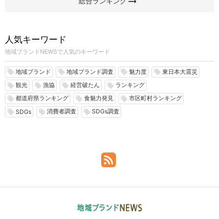
arrow_right_alt
総合ランキング
人気キーワード
地域ブランドNEWSで人気のキーワード
地域ブランド
地域ブランド調査
魅力度
東日本大震災
local_offer
local_offer
local_offer
local_offer
観光
漁協
経営破たん
ランキング
local_offer
local_offer
local_offer
local_offer
都道府県ランキング
食魅力発見
市区町村ランキング
local_offer
local_offer
local_offer
消費者調査
SDGs調査
local_offer
local_offer
local_offer
SDGs