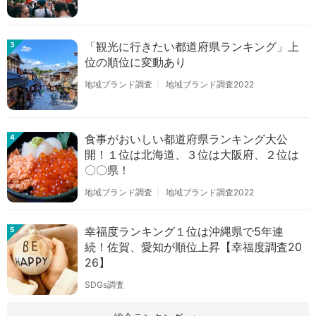
「観光に行きたい都道府県ランキング」上
3
位の順位に変動あり
地域ブランド調査
地域ブランド調査2022
食事がおいしい都道府県ランキング大公
4
開！１位は北海道、３位は大阪府、２位は
〇〇県！
地域ブランド調査
地域ブランド調査2022
幸福度ランキング１位は沖縄県で5年連
5
続！佐賀、愛知が順位上昇【幸福度調査20
26】
SDGs調査