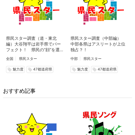
県民スター調査（道・東北
県民スター調査（中部編）
編）大谷翔平は岩手県でパー
中部各県はアスリートが上位
フェクト！ 県民の”顔”を選ぶ
独占？！
大調査
全国
県民スター
中部
県民スター
魅力度
47都道府県
魅力度
47都道府県
local_offer
local_offer
local_offer
local_offer
おすすめ記事