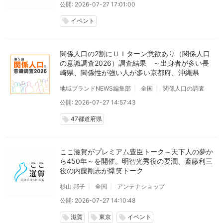
公開: 2026-07-27 17:01:00
イベント
local_offer
関係人口の2割にＵＩターン意欲あり（関係人口
の意識調査2026）調査結果 ～出身者が多い長
崎県、関係性が強い人が多い京都府、沖縄県
地域ブランドNEWS編集部
全国
関係人口の調査
公開: 2026-07-27 14:57:43
47都道府県
local_offer
ここ滋賀がプレミアム豊臣トーク～天下人の夢か
ら450年～を開催。明智光秀役の要潤、斎藤利三
役の内藤剛志が爆笑トーク
杉山 邦子
全国
アンテナショップ
公開: 2026-07-27 14:10:48
滋賀
東京
イベント
local_offer
local_offer
local_offer