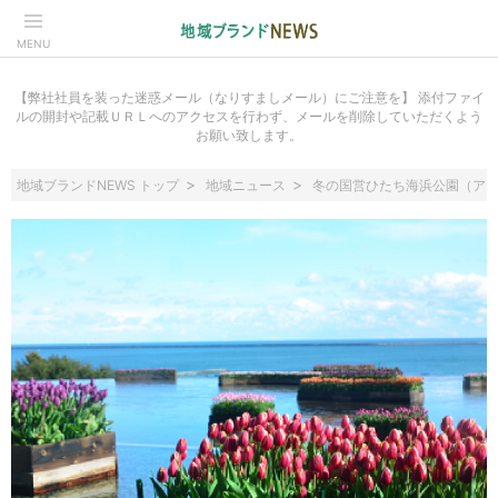
MENU
【弊社社員を装った迷惑メール（なりすましメール）にご注意を】 添付ファイ
ルの開封や記載ＵＲＬへのアクセスを行わず、メールを削除していただくよう
お願い致します。
地域ブランドNEWS トップ
地域ニュース
冬の国営ひたち海浜公園（ア