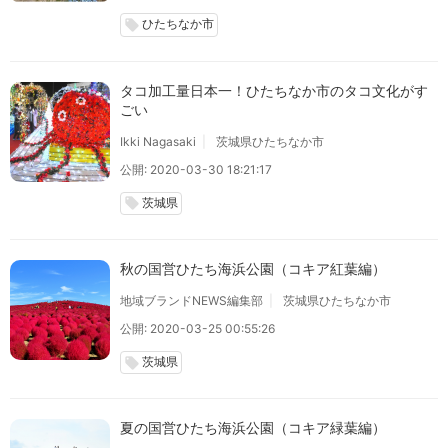
ひたちなか市
local_offer
タコ加工量日本一！ひたちなか市のタコ文化がす
ごい
Ikki Nagasaki
茨城県ひたちなか市
公開: 2020-03-30 18:21:17
茨城県
local_offer
秋の国営ひたち海浜公園（コキア紅葉編）
地域ブランドNEWS編集部
茨城県ひたちなか市
公開: 2020-03-25 00:55:26
茨城県
local_offer
夏の国営ひたち海浜公園（コキア緑葉編）