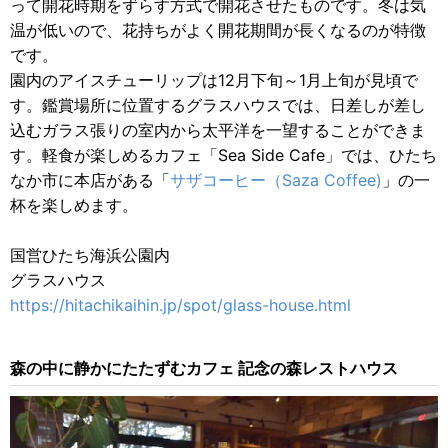
って開花時期をずらす方式で開花させたものです。冬は気
温が低いので、花持ちがよく開花期間が長くなるのが特徴
です。
園内のアイスチューリップは12月下旬～1月上旬が見頃で
す。鑑賞場所に位置するグラスハウスでは、日差しが差し
込むガラス張りの室内から太平洋を一望することができま
す。軽食が楽しめるカフェ「Sea Side Cafe」では、ひたち
なか市に本店がある「
サザコーヒー（Saza Coffee)
」の一
杯を楽しめます。
国営ひたち海浜公園内
グラスハウス
https://hitachikaihin.jp/spot/glass-house.html
森の中に静かにたたずむカフェ 記念の森レストハウス