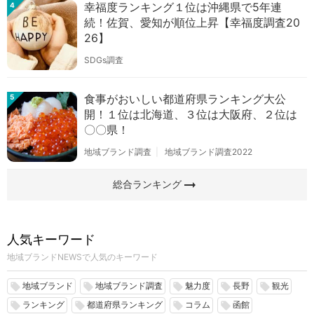
幸福度ランキング１位は沖縄県で5年連
4
続！佐賀、愛知が順位上昇【幸福度調査20
26】
SDGs調査
食事がおいしい都道府県ランキング大公
5
開！１位は北海道、３位は大阪府、２位は
〇〇県！
地域ブランド調査
地域ブランド調査2022
arrow_right_alt
総合ランキング
人気キーワード
地域ブランドNEWSで人気のキーワード
地域ブランド
地域ブランド調査
魅力度
長野
観光
local_offer
local_offer
local_offer
local_offer
local_offer
ランキング
都道府県ランキング
コラム
函館
local_offer
local_offer
local_offer
local_offer