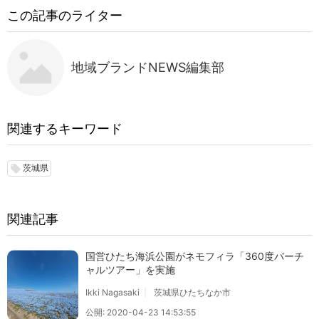
この記事のライター
地域ブランドNEWS編集部
関連するキーワード
茨城県
local_offer
関連記事
国営ひたち海浜公園がネモフィラ「360度バーチ
ャルツアー」を実施
Ikki Nagasaki
茨城県ひたちなか市
公開: 2020-04-23 14:53:55