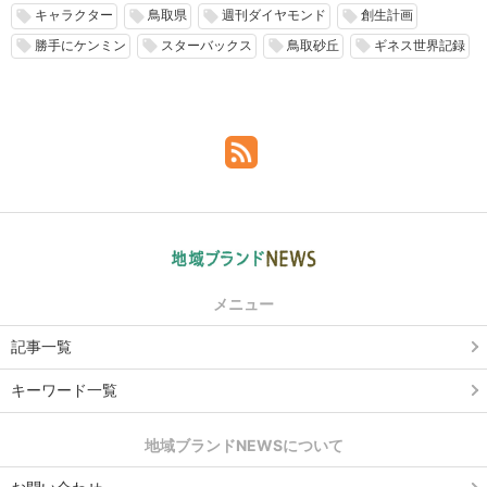
キャラクター
鳥取県
週刊ダイヤモンド
創生計画
local_offer
local_offer
local_offer
local_offer
勝手にケンミン
スターバックス
鳥取砂丘
ギネス世界記録
local_offer
local_offer
local_offer
local_offer
メニュー
記事一覧
キーワード一覧
地域ブランドNEWSについて