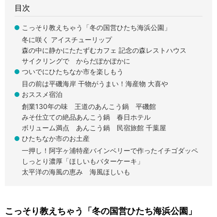
目次
こっそり教えちゃう「冬の国営ひたち海浜公園」
冬に咲く アイスチューリップ
森の中に静かにたたずむカフェ 記念の森レストハウス
サイクリングで からだぽかぽかに
ついでにひたちなか市を楽しもう
目の前は平磯海岸 干物がうまい！海産物 大喜や
おススメ宿泊
創業130年の味 王道のあんこう鍋 平磯館
みそ仕立ての絶品あんこう鍋 春日ホテル
ボリューム満点 あんこう鍋 民宿旅館 千葉屋
ひたちなか市のお土産
一押し！阿字ヶ浦特産バインベリーで作ったイチゴダッペ
しっとり濃厚「ほしいもバターケーキ」
太平洋の海風の恵み 海風ほしいも
こっそり教えちゃう「冬の国営ひたち海浜公園」