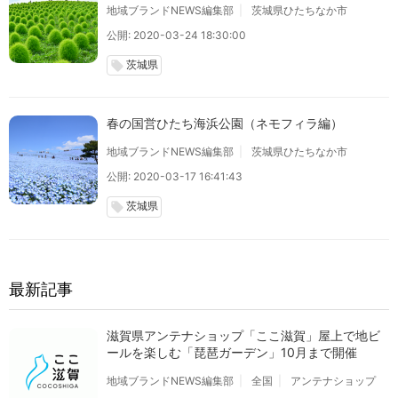
地域ブランドNEWS編集部
茨城県ひたちなか市
公開: 2020-03-24 18:30:00
茨城県
local_offer
春の国営ひたち海浜公園（ネモフィラ編）
地域ブランドNEWS編集部
茨城県ひたちなか市
公開: 2020-03-17 16:41:43
茨城県
local_offer
最新記事
滋賀県アンテナショップ「ここ滋賀」屋上で地ビ
ールを楽しむ「琵琶ガーデン」10月まで開催
地域ブランドNEWS編集部
全国
アンテナショップ