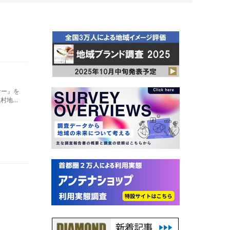
ナー』を
漁村地域
入れ先