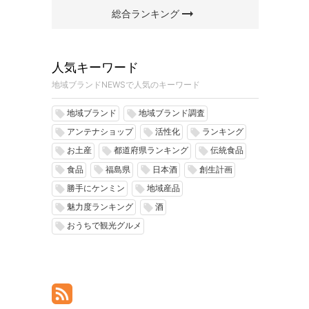
arrow_right_alt
総合ランキング
人気キーワード
地域ブランドNEWSで人気のキーワード
地域ブランド
地域ブランド調査
local_offer
local_offer
アンテナショップ
活性化
ランキング
local_offer
local_offer
local_offer
お土産
都道府県ランキング
伝統食品
local_offer
local_offer
local_offer
食品
福島県
日本酒
創生計画
local_offer
local_offer
local_offer
local_offer
勝手にケンミン
地域産品
local_offer
local_offer
魅力度ランキング
酒
local_offer
local_offer
おうちで観光グルメ
local_offer