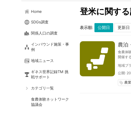
登米に関する
Home
SDGs調査
表示順:
関係人口の調査
農泊
インバウンド施策・事
例
食農体
開催す
地域ニュース
への滞
地域ブラ
のナマ
ギネス世界記録TM 挑
公開: 20
戦サポート
農
local_offer
カテゴリ一覧
食農体験ネットワーク
協議会