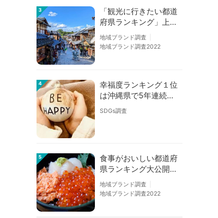
「観光に行きたい都道
3
府県ランキング」上位
の順位に変動あり
地域ブランド調査
地域ブランド調査2022
幸福度ランキング１位
4
は沖縄県で5年連続！
佐賀、愛知が順位上昇
SDGs調査
【幸福度調査2026】
食事がおいしい都道府
5
県ランキング大公開！
１位は北海道、３位は
地域ブランド調査
大阪府、２位は〇〇
地域ブランド調査2022
県！