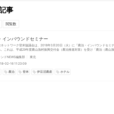
記事
・インバウンドセミナー
験ネットワーク登米協議会は、2018年3月20日（火）に『農泊・インバウンドセミ
る。これは、平成29年度農山漁村振興交付金（農泊推進対策）を受け「農泊（農山
在型旅行）」を推進するため、東北・九州地方のインバウンド（訪日外国人）の受け
ンドNEWS編集部
東北
の声を聞き、登米市地域内の農泊のおける意識醸成を図る。
18-02-16 11:23:09
業
農泊
登米
伊豆沼農産
ホテル
local_offer
local_offer
local_offer
local_offer