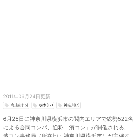
2011年06月24日
更新
商店街(15)
栃木(17)
神奈川(7)
local_offer
local_offer
local_offer
6月25日に神奈川県横浜市の関内エリアで総勢522名
による合同コンパ、通称「濱コン」が開催される。
濱コン事務局（所在地：神奈川県横浜市）が主催す