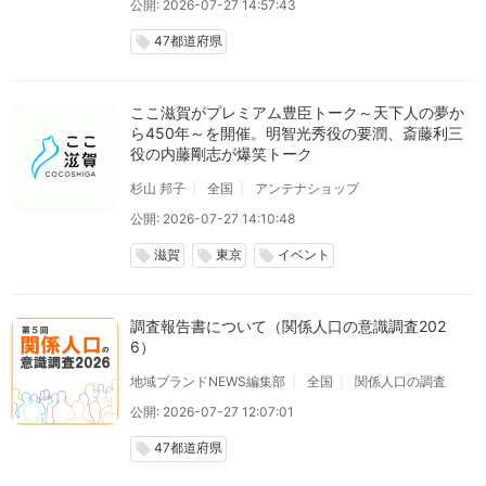
公開: 2026-07-27 14:57:43
47都道府県
local_offer
ここ滋賀がプレミアム豊臣トーク～天下人の夢か
ら450年～を開催。明智光秀役の要潤、斎藤利三
役の内藤剛志が爆笑トーク
杉山 邦子
全国
アンテナショップ
公開: 2026-07-27 14:10:48
滋賀
東京
イベント
local_offer
local_offer
local_offer
調査報告書について（関係人口の意識調査202
6）
地域ブランドNEWS編集部
全国
関係人口の調査
公開: 2026-07-27 12:07:01
47都道府県
local_offer