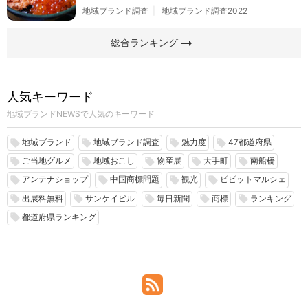
地域ブランド調査
地域ブランド調査2022
arrow_right_alt
総合ランキング
人気キーワード
地域ブランドNEWSで人気のキーワード
地域ブランド
地域ブランド調査
魅力度
47都道府県
local_offer
local_offer
local_offer
local_offer
ご当地グルメ
地域おこし
物産展
大手町
南船橋
local_offer
local_offer
local_offer
local_offer
local_offer
アンテナショップ
中国商標問題
観光
ビビットマルシェ
local_offer
local_offer
local_offer
local_offer
出展料無料
サンケイビル
毎日新聞
商標
ランキング
local_offer
local_offer
local_offer
local_offer
local_offer
都道府県ランキング
local_offer