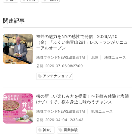
関連記事
福井の魅力をNYの感性で発信 2026/7/10
（金）「ふくい南青山291」レストランがリニュ
ーアルオープン
地域ブランドNEWS編集部TM
北陸
地域ニュース
公開: 2026-07-06 08:27:09
アンテナショップ
local_offer
桜の新しい楽しみ方を提案！〜花摘み体験と塩漬
けづくりで、桜を身近に味わうチャンス
地域ブランドNEWS編集部TM
地域ニュース
公開: 2026-04-04 12:33:43
神奈川
農業体験
local_offer
local_offer