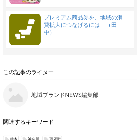
プレミアム商品券を、地域の消
費拡大につなげるには （田
中）
この記事のライター
地域ブランドNEWS編集部
関連するキーワード
栃木
神奈川
商店街
local_offer
local_offer
local_offer