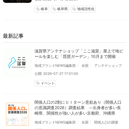
岐阜
岐阜県
地域活性化
local_offer
local_offer
local_offer
最新記事
滋賀県アンテナショップ「ここ滋賀」屋上で地ビ
ールを楽しむ「琵琶ガーデン」10月まで開催
地域ブランドNEWS編集部
全国
アンテナショップ
公開: 2026-07-27 17:01:00
イベント
local_offer
関係人口の2割にＵＩターン意欲あり（関係人口
の意識調査2026）調査結果 ～出身者が多い長
崎県、関係性が強い人が多い京都府、沖縄県
地域ブランドNEWS編集部
全国
関係人口の調査