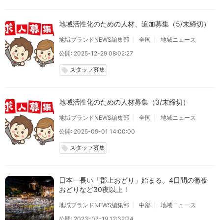
地域活性化のための人材、追加募集（5/末締切）
地域ブランドNEWS編集部
全国
地域ニュース
公開: 2025-12-29 08:02:27
スタッフ募集
local_offer
地域活性化のための人材募集（3/末締切）
地域ブランドNEWS編集部
全国
地域ニュース
公開: 2025-09-01 14:00:00
スタッフ募集
local_offer
日本一長い「郡上おどり」始まる。4日間の徹夜
おどりなど30夜以上！
地域ブランドNEWS編集部
中部
地域ニュース
公開: 2023-07-19 12:32:24