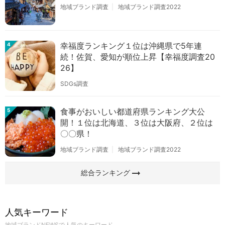
地域ブランド調査
地域ブランド調査2022
幸福度ランキング１位は沖縄県で5年連
4
続！佐賀、愛知が順位上昇【幸福度調査20
26】
SDGs調査
食事がおいしい都道府県ランキング大公
5
開！１位は北海道、３位は大阪府、２位は
〇〇県！
地域ブランド調査
地域ブランド調査2022
arrow_right_alt
総合ランキング
人気キーワード
地域ブランドNEWSで人気のキーワード