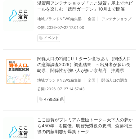
滋賀県アンテナショップ「ここ滋賀」屋上で地ビ
ールを楽しむ「琵琶ガーデン」10月まで開催
地域ブランドNEWS編集部
全国
アンテナショップ
公開: 2026-07-27 17:01:00
イベント
local_offer
関係人口の2割にＵＩターン意欲あり（関係人口
の意識調査2026）調査結果 ～出身者が多い長
崎県、関係性が強い人が多い京都府、沖縄県
地域ブランドNEWS編集部
全国
関係人口の調査
公開: 2026-07-27 14:57:43
47都道府県
local_offer
ここ滋賀がプレミアム豊臣トーク～天下人の夢か
ら450年～を開催。明智光秀役の要潤、斎藤利三
役の内藤剛志が爆笑トーク