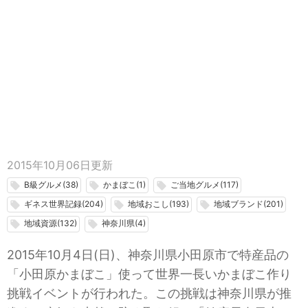
2015年10月06日
更新
B級グルメ(38)
かまぼこ(1)
ご当地グルメ(117)
local_offer
local_offer
local_offer
ギネス世界記録(204)
地域おこし(193)
地域ブランド(201)
local_offer
local_offer
local_offer
地域資源(132)
神奈川県(4)
local_offer
local_offer
2015年10月4日(日)、神奈川県小田原市で特産品の
「小田原かまぼこ」使って世界一長いかまぼこ作り
挑戦イベントが行われた。この挑戦は神奈川県が推