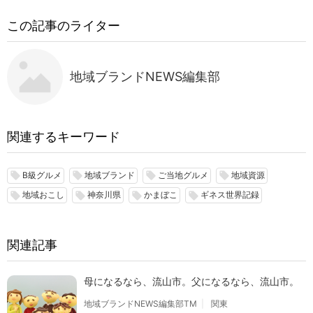
この記事のライター
地域ブランドNEWS編集部
関連するキーワード
B級グルメ
地域ブランド
ご当地グルメ
地域資源
local_offer
local_offer
local_offer
local_offer
地域おこし
神奈川県
かまぼこ
ギネス世界記録
local_offer
local_offer
local_offer
local_offer
関連記事
母になるなら、流山市。父になるなら、流山市。
地域ブランドNEWS編集部TM
関東