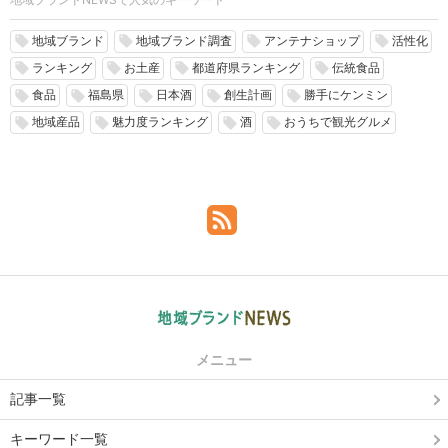
地域ブランド
地域ブランド調査
アンテナショップ
活性化
local_offer
local_offer
local_offer
local_offer
ランキング
お土産
都道府県ランキング
伝統食品
local_offer
local_offer
local_offer
local_offer
食品
福島県
日本酒
創生計画
勝手にケンミン
local_offer
local_offer
local_offer
local_offer
local_offer
地域産品
魅力度ランキング
酒
おうちで観光グルメ
local_offer
local_offer
local_offer
local_offer
メニュー
記事一覧
キーワード一覧