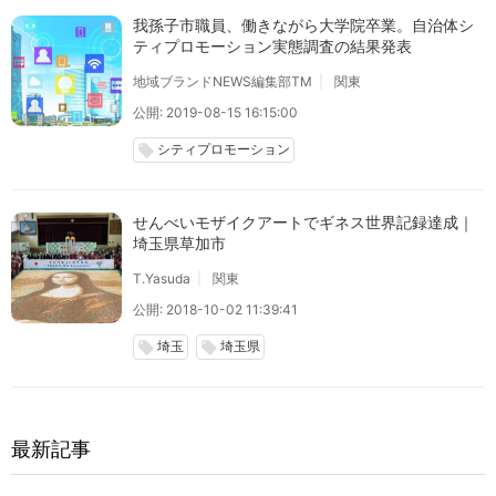
我孫子市職員、働きながら大学院卒業。自治体シ
ティプロモーション実態調査の結果発表
地域ブランドNEWS編集部TM
関東
公開: 2019-08-15 16:15:00
シティプロモーション
local_offer
せんべいモザイクアートでギネス世界記録達成｜
埼玉県草加市
T.Yasuda
関東
公開: 2018-10-02 11:39:41
埼玉
埼玉県
local_offer
local_offer
最新記事