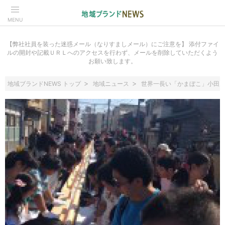
MENU
【弊社社員を装った迷惑メール（なりすましメール）にご注意を】 添付ファイ
ルの開封や記載ＵＲＬへのアクセスを行わず、メールを削除していただくよう
お願い致します。
地域ブランドNEWS トップ
地域ニュース
世界一長い「かまぼこ」小田