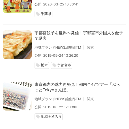
公開: 2020-03-25 16:30:41
千葉県
local_offer
宇都宮餃子を世界へ発信！宇都宮市外国人を餃子
で誘客
地域ブランドNEWS編集部TM
関東
公開: 2019-09-24 13:26:20
栃木
宇都宮市
local_offer
local_offer
東京都内の魅力再発見！都内全47ツアー「ぶら
っとTokyoさんぽ」
地域ブランドNEWS編集部TM
関東
公開: 2019-08-22 12:03:00
地域を巡ろう
local_offer