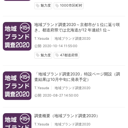
魅力度
1000市区町村
local_offer
local_offer
地域ブランド調査2020～京都市が１位に返り咲
き。都道府県では北海道が12 年連続1 位～
T.Yasuda
地域ブランド調査2020
公開: 2020-10-14 11:55:00
魅力度
47都道府県
local_offer
local_offer
「地域ブランド調査2020」特設ページ開設（調
査結果は10月中旬に発表予定）
T.Yasuda
地域ブランド調査2020
公開: 2020-08-27 14:50:00
調査概要（地域ブランド調査2020）
T.Yasuda
地域ブランド調査2020