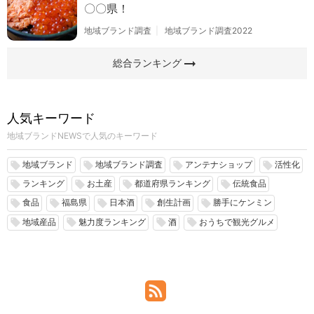
〇〇県！
地域ブランド調査
地域ブランド調査2022
arrow_right_alt
総合ランキング
人気キーワード
地域ブランドNEWSで人気のキーワード
地域ブランド
地域ブランド調査
アンテナショップ
活性化
local_offer
local_offer
local_offer
local_offer
ランキング
お土産
都道府県ランキング
伝統食品
local_offer
local_offer
local_offer
local_offer
食品
福島県
日本酒
創生計画
勝手にケンミン
local_offer
local_offer
local_offer
local_offer
local_offer
地域産品
魅力度ランキング
酒
おうちで観光グルメ
local_offer
local_offer
local_offer
local_offer