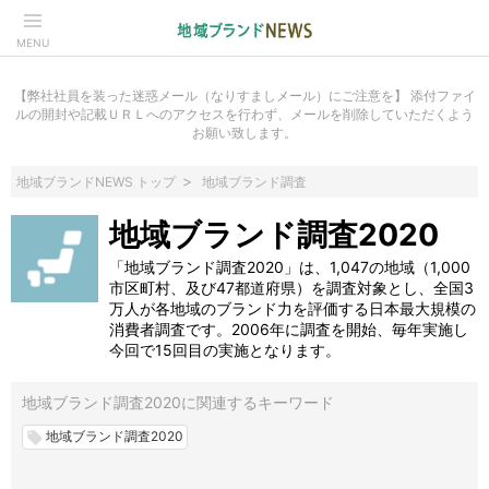
MENU
【弊社社員を装った迷惑メール（なりすましメール）にご注意を】 添付ファイ
ルの開封や記載ＵＲＬへのアクセスを行わず、メールを削除していただくよう
お願い致します。
地域ブランドNEWS トップ
地域ブランド調査
地域ブランド調査2020
「地域ブランド調査2020」は、1,047の地域（1,000
市区町村、及び47都道府県）を調査対象とし、全国3
万人が各地域のブランド力を評価する日本最大規模の
消費者調査です。2006年に調査を開始、毎年実施し
今回で15回目の実施となります。
地域ブランド調査2020に関連するキーワード
地域ブランド調査2020
local_offer