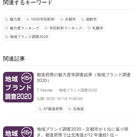
関連するキーワード
魅力度
1000市区町村
京都市
函館市
local_offer
local_offer
local_offer
local_offer
魅力度ランキング
市区町村ランキング
札幌市
local_offer
local_offer
local_offer
地域ブランド調査2020
local_offer
関連記事
都道府県の魅力度等調査結果（地域ブランド調査
2020）
T.Yasuda
地域ブランド調査2020
公開: 2020-10-14 11:55:00
47都道府県
北海道
local_offer
local_offer
地域ブランド調査2020～京都市が１位に返り咲
き。都道府県では北海道が12 年連続1 位～