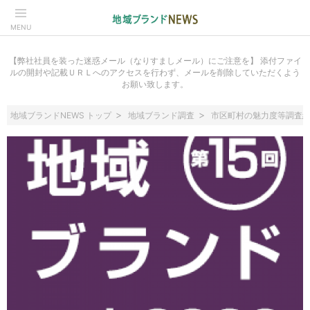
MENU
【弊社社員を装った迷惑メール（なりすましメール）にご注意を】 添付ファイ
ルの開封や記載ＵＲＬへのアクセスを行わず、メールを削除していただくよう
お願い致します。
地域ブランドNEWS トップ
地域ブランド調査
市区町村の魅力度等調査結