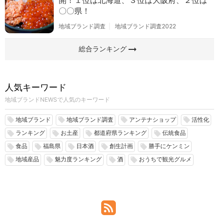
〇〇県！
地域ブランド調査
地域ブランド調査2022
arrow_right_alt
総合ランキング
人気キーワード
地域ブランドNEWSで人気のキーワード
地域ブランド
地域ブランド調査
アンテナショップ
活性化
local_offer
local_offer
local_offer
local_offer
ランキング
お土産
都道府県ランキング
伝統食品
local_offer
local_offer
local_offer
local_offer
食品
福島県
日本酒
創生計画
勝手にケンミン
local_offer
local_offer
local_offer
local_offer
local_offer
地域産品
魅力度ランキング
酒
おうちで観光グルメ
local_offer
local_offer
local_offer
local_offer