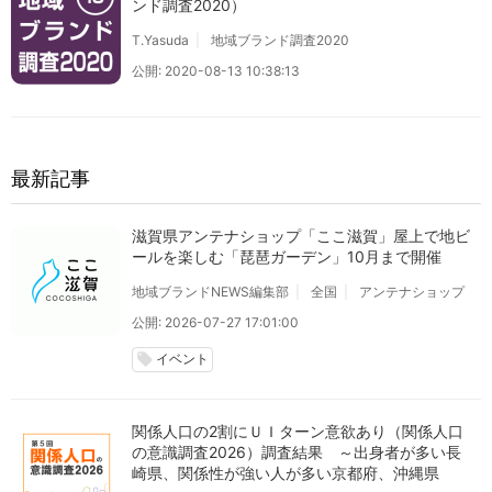
ンド調査2020）
T.Yasuda
地域ブランド調査2020
公開: 2020-08-13 10:38:13
最新記事
滋賀県アンテナショップ「ここ滋賀」屋上で地ビ
ールを楽しむ「琵琶ガーデン」10月まで開催
地域ブランドNEWS編集部
全国
アンテナショップ
公開: 2026-07-27 17:01:00
イベント
local_offer
関係人口の2割にＵＩターン意欲あり（関係人口
の意識調査2026）調査結果 ～出身者が多い長
崎県、関係性が強い人が多い京都府、沖縄県