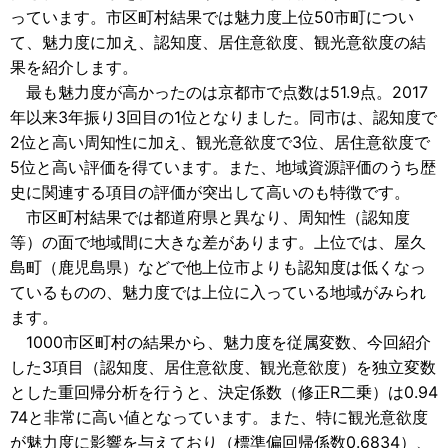
っています。市区町村結果では魅力度上位50市町につい
て、魅力度に加え、認知度、居住意欲度、観光意欲度の結
果を紹介します。
最も魅力度が高かったのは京都市で点数は51.9点。2017
年以来3年振り3回目の1位となりました。同市は、認知度で
2位と高い周知性に加え、観光意欲度で3位、居住意欲度で
5位と高い評価を得ています。また、地域資源評価のうち歴
史に関連する項目の評価が突出して高いのも特徴です。
市区町村結果では都道府県と異なり、周知性（認知度
等）の面で地域間に大きな差があります。上位では、屋久
島町（鹿児島県）などで他上位市よりも認知度は低くなっ
ているものの、魅力度では上位に入っている地域がみられ
ます。
1000市区町村の結果から、魅力度を従属変数、今回紹介
した3項目（認知度、居住意欲度、観光意欲度）を独立変数
とした重回帰分析を行うと、決定係数（修正R二乗）は0.94
74と非常に高い値となっています。また、特に観光意欲度
が魅力度に影響を与えており（標準偏回帰係数0.6834）、