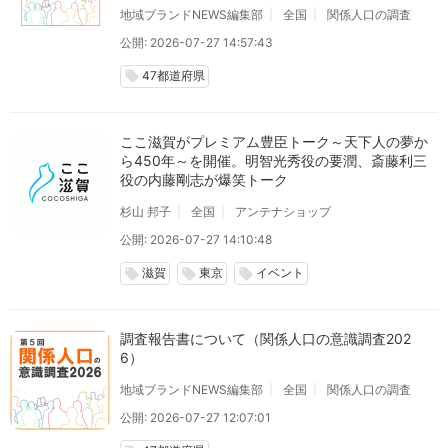
地域ブランドNEWS編集部
全国
関係人口の調査
公開: 2026-07-27 14:57:43
47都道府県
local_offer
ここ滋賀がプレミアム豊臣トーク～天下人の夢か
ら450年～を開催。明智光秀役の要潤、斎藤利三
役の内藤剛志が爆笑トーク
杉山 邦子
全国
アンテナショップ
公開: 2026-07-27 14:10:48
滋賀
東京
イベント
local_offer
local_offer
local_offer
調査報告書について（関係人口の意識調査202
6）
地域ブランドNEWS編集部
全国
関係人口の調査
公開: 2026-07-27 12:07:01