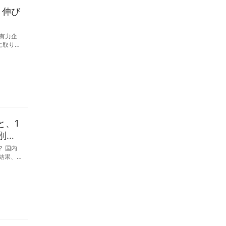
。伸び
有力企
に取り組
と、1
別評
 国内
査結果、
・スタジ
ール別評