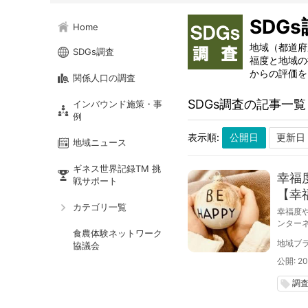
SDG
Home
地域（都道府
SDGs調査
福度と地域の
からの評価を
関係人口の調査
SDGs調査の記事一覧
インバウンド施策・事
例
表示順:
地域ニュース
ギネス世界記録TM 挑
幸福
戦サポート
【幸
カテゴリ一覧
幸福度
ンター
食農体験ネットワーク
悩みが
地域ブラ
協議会
公開: 20
調
local_offer