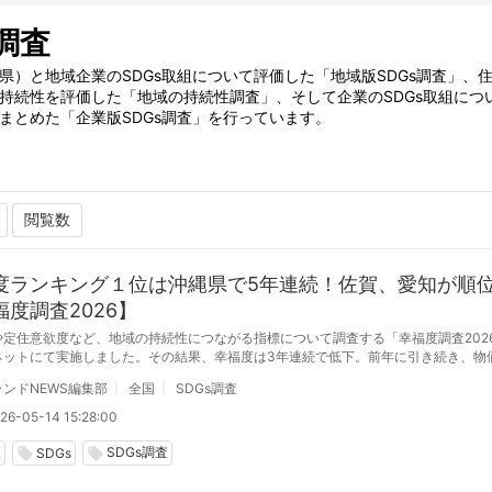
s調査
県）と地域企業のSDGs取組について評価した「地域版SDGs調査」、
持続性を評価した「地域の持続性調査」、そして企業のSDGs取組につ
まとめた「企業版SDGs調査」を行っています。
度ランキング１位は沖縄県で5年連続！佐賀、愛知が順
福度調査2026】
や定住意欲度など、地域の持続性につながる指標について調査する「幸福度調査202
ネットにて実施しました。その結果、幸福度は3年連続で低下。前年に引き続き、物
高く、6項目の悩みが増加しました。
ンドNEWS編集部
全国
SDGs調査
26-05-14 15:28:00
査
SDGs調査
local_offer
local_offer
SDGs