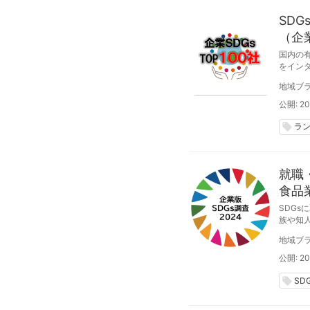
SD
（企業
国内の有
をイン
回目）。
地域ブラ
公開: 20
ラ
local_offer
就職
食品
SDG
SDG
族や知
をも強
地域ブラ
公開: 20
local_offer
SD