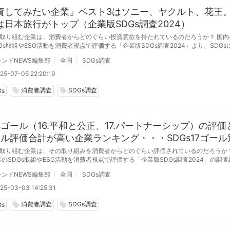
資してみたい企業」ベスト3はソニー、ヤクルト、花王
は日本旅行がトップ（企業版SDGs調査2024）
sに取り組む企業は、消費者からどのぐらい投資意欲を持たれているのだろうか？ 国内
Gs取組やESG活動を消費者視点で評価する「企業版SDGs調査2024」より、SDGs
300社の「投資してみたい企業ランキング」を紹介する。
ンドNEWS編集部
全国
SDGs調査
25-07-05 22:20:19
消費者調査
SDGs調査
local_offer
local_offer
Gs
Gsゴール（16.平和と公正、17.パートナーシップ）の評価
ール評価合計が高い企業ランキング・・・SDGs17ゴール
（企業版SDGs調査2024）
sに取り組む企業は、その取り組みを消費者からどのぐらい評価されているのだろうか？
のSDGs取組やESG活動を消費者視点で評価する「企業版SDGs調査2024」の調
.平和と公正をすべての人に」への取り組みが最も評価されている企業はユニバーサル
ンドNEWS編集部
全国
SDGs調査
パン、「17.パートナーシップで目標を達成しよう」はイオン、そしてSDGs17ゴ
計が最も高かったのはトヨタ自動車だった。
25-03-03 14:25:31
消費者調査
SDGs調査
local_offer
local_offer
Gs