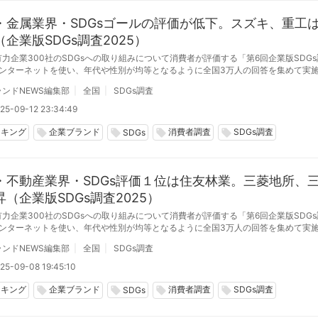
・金属業界・SDGsゴールの評価が低下。スズキ、重工
企業版SDGs調査2025）
力企業300社のSDGsへの取り組みについて消費者が評価する「第6回企業版SDGs
インターネットを使い、年代や性別が均等となるように全国3万人の回答を集めて実
）。機械・金属業界はSDGs評価が30社平均で11.3点と前年より0.7点上昇する一方
ンドNEWS編集部
全国
SDGs調査
のうち13ゴールで前年より評価下落しました。
25-09-12 23:34:49
ンキング
企業ブランド
消費者調査
SDGs調査
local_offer
local_offer
local_offer
local_offer
SDGs
・不動産業界・SDGs評価１位は住友林業。三菱地所、
（企業版SDGs調査2025）
力企業300社のSDGsへの取り組みについて消費者が評価する「第6回企業版SDGs
インターネットを使い、年代や性別が均等となるように全国3万人の回答を集めて実
目）。建設・不動産業界（18社）の中で最も評価が高いのは前年に引き続き住友林業
ンドNEWS編集部
全国
SDGs調査
25-09-08 19:45:10
ンキング
企業ブランド
消費者調査
SDGs調査
local_offer
local_offer
local_offer
local_offer
SDGs