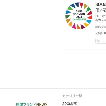
SDG
価が
DGs
SDG
有力企業
「13.
地域ブラ
豊かさ
公開: 20
local_offer
SD
カテゴリ一覧
SDGs調査