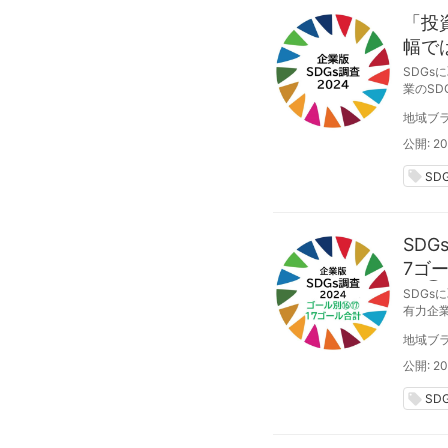
「投
幅で
SDG
業のSD
む企業
地域ブラ
公開: 20
local_offer
SD
SD
7ゴ
価⑥
SDG
有力企業
「16
地域ブラ
オ・ジャ
価の合
公開: 20
local_offer
SD