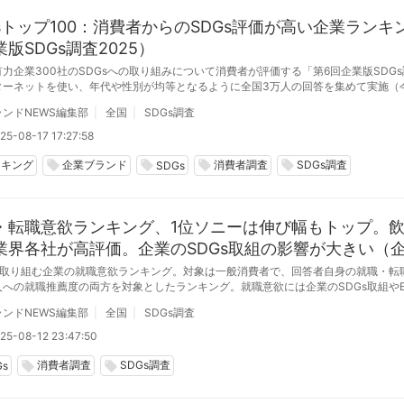
Gsトップ100：消費者からのSDGs評価が高い企業ランキ
版SDGs調査2025）
力企業300社のSDGsへの取り組みについて消費者が評価する「第6回企業版SDG
ターネットを使い、年代や性別が均等となるように全国3万人の回答を集めて実施（
SDGs評価が高い上位100位までの企業を公表する
ンドNEWS編集部
全国
SDGs調査
25-08-17 17:27:58
ンキング
企業ブランド
消費者調査
SDGs調査
local_offer
local_offer
local_offer
local_offer
SDGs
・転職意欲ランキング、1位ソニーは伸び幅もトップ。
業界各社が高評価。企業のSDGs取組の影響が大きい（
s調査2024）
sに取り組む企業の就職意欲ランキング。対象は一般消費者で、回答者自身の就職・転
人への就職推薦度の両方を対象としたランキング。就職意欲には企業のSDGs取組やE
く影響している。
ンドNEWS編集部
全国
SDGs調査
25-08-12 23:47:50
消費者調査
SDGs調査
local_offer
local_offer
Gs