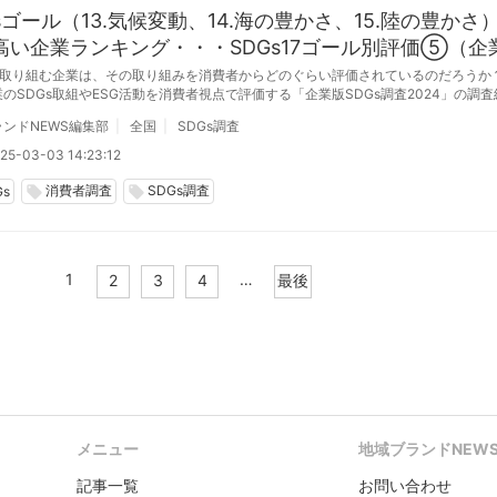
sゴール（13.気候変動、14.海の豊かさ、15.陸の豊かさ
高い企業ランキング・・・SDGs17ゴール別評価⑤（企
調査2024）
sに取り組む企業は、その取り組みを消費者からどのぐらい評価されているのだろうか？
のSDGs取組やESG活動を消費者視点で評価する「企業版SDGs調査2024」の調
気候変動に具体的な対策を」への取り組みが最も評価されている企業は日産自動車、「
ンドNEWS編集部
全国
SDGs調査
を守ろう」はマルハニチロ、「15.陸の豊かさも守ろう」はサントリーだった。
25-03-03 14:23:12
消費者調査
SDGs調査
local_offer
local_offer
Gs
1
…
2
3
4
最後
メニュー
地域ブランドNEW
記事一覧
お問い合わせ