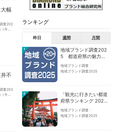
は大幅
ランキング
調査202
施（今回
で、17
昨日
週間
月間
地域ブランド調査202
1
5 都道府県の魅力度
等調査結果
地域ブランド調査
地域ブランド調査2025
三井不
調査202
「観光に行きたい都道
2
施（今回
となりま
府県ランキング 202
6」京都は低下、神奈
地域ブランド調査
川上昇
地域ブランド調査2025