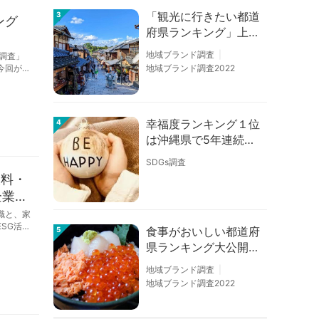
「観光に行きたい都道
3
ング
府県ランキング」上位
の順位に変動あり
地域ブランド調査
s調査」
今回が6
地域ブランド調査2022
幸福度ランキング１位
4
は沖縄県で5年連続！
佐賀、愛知が順位上昇
SDGs調査
【幸福度調査2026】
飲料・
企業版
職と、家
SG活動
食事がおいしい都道府
5
県ランキング大公開！
１位は北海道、３位は
地域ブランド調査
大阪府、２位は〇〇
地域ブランド調査2022
県！