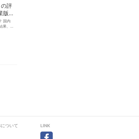
）の評
業版S
 国内
査結果、
14.海の
Sについて
LINK