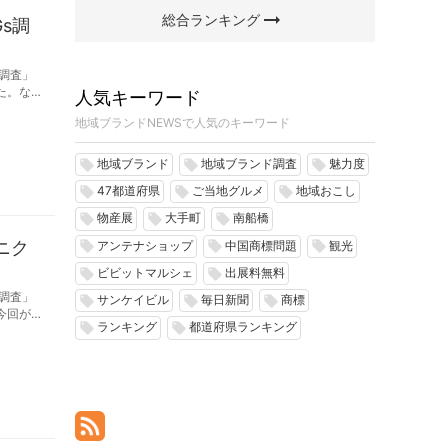
arrow_right_alt
総合ランキング
s調
s調査」
た。な
人気キーワード
地域ブランドNEWSで人気のキーワード
地域ブランド
地域ブランド調査
魅力度
local_offer
local_offer
local_offer
47都道府県
ご当地グルメ
地域おこし
local_offer
local_offer
local_offer
物産展
大手町
南船橋
local_offer
local_offer
local_offer
ニク
アンテナショップ
中国商標問題
観光
local_offer
local_offer
local_offer
ビビットマルシェ
出展料無料
local_offer
local_offer
s調査」
サンケイビル
毎日新聞
商標
local_offer
local_offer
local_offer
今回が6
ランキング
都道府県ランキング
local_offer
local_offer