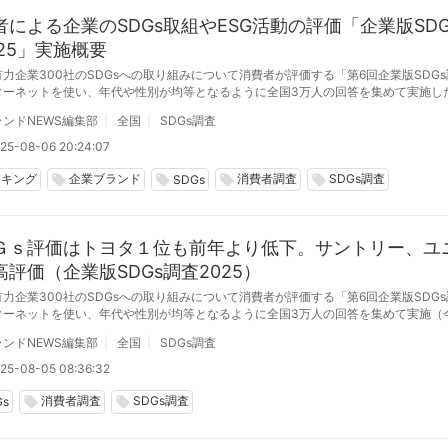
者による企業のSDGs取組やESG活動の評価「企業版SDG
025」実施概要
力企業300社のSDGsへの取り組みについて消費者が評価する「第6回企業版SDG
ターネットを使い、年代や性別が均等となるように全国3万人の回答を集めて実施し
回が6回目
ンドNEWS編集部
全国
SDGs調査
25-08-06 20:24:07
ンキング
企業ブランド
消費者調査
SDGs調査
local_offer
local_offer
local_offer
local_offer
SDGs
Ｇｓ評価はトヨタ１位も前年より低下。サントリー、ユ
高評価（企業版SDGs調査2025）
力企業300社のSDGsへの取り組みについて消費者が評価する「第6回企業版SDG
ターネットを使い、年代や性別が均等となるように全国3万人の回答を集めて実施（
したところ、最も評価が高いのはトヨタ自動車となりました。
ンドNEWS編集部
全国
SDGs調査
25-08-05 08:36:32
消費者調査
SDGs調査
local_offer
local_offer
Gs