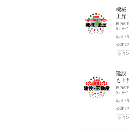
機械
上昇（
国内の有
5」を
が6回目
地域ブラ
ゴール
公開: 20
ラ
local_offer
建設
も上昇
国内の有
5」を
が6回
地域ブラ
した。
公開: 20
ラ
local_offer