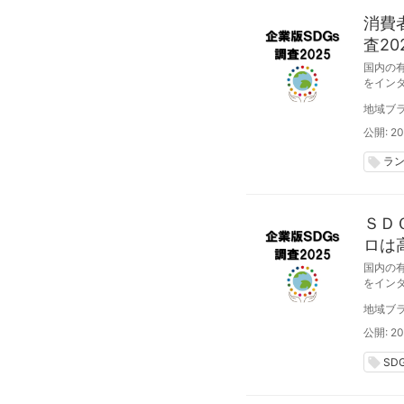
消費
査2
国内の有
をイン
お、今
地域ブラ
公開: 20
ラ
local_offer
ＳＤ
ロは
国内の有
をイン
回目）
地域ブラ
公開: 20
local_offer
SD