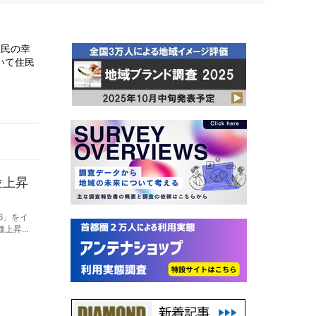
住民の幸
いて住民
位上昇
6」をイ
価上昇の