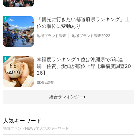
「観光に行きたい都道府県ランキング」上
4
位の順位に変動あり
地域ブランド調査
地域ブランド調査2022
幸福度ランキング１位は沖縄県で5年連
5
続！佐賀、愛知が順位上昇【幸福度調査20
26】
SDGs調査
arrow_right_alt
総合ランキング
人気キーワード
地域ブランドNEWSで人気のキーワード