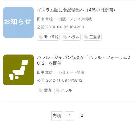
イスラム圏に食品輸出へ（4/5中日新聞）
田中 章雄
出版・メディア掲載
公開: 2014-04-05 16:42:13
田中章雄
ハラル
三重県
local_offer
local_offer
local_offer
ハラル・ジャパン協会が「ハラル・フォーラム2
012」を開催
田中 章雄
セミナー・講演
公開: 2012-11-09 14:58:12
講演
ハラル
local_offer
local_offer
2
先頭
1