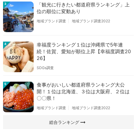
「観光に行きたい都道府県ランキング」上
3
位の順位に変動あり
地域ブランド調査
地域ブランド調査2022
幸福度ランキング１位は沖縄県で5年連
4
続！佐賀、愛知が順位上昇【幸福度調査20
26】
SDGs調査
食事がおいしい都道府県ランキング大公
5
開！１位は北海道、３位は大阪府、２位は
〇〇県！
地域ブランド調査
地域ブランド調査2022
arrow_right_alt
総合ランキング