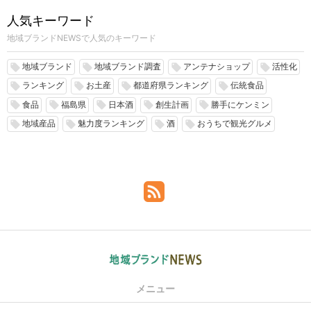
人気キーワード
地域ブランドNEWSで人気のキーワード
地域ブランド
地域ブランド調査
アンテナショップ
活性化
local_offer
local_offer
local_offer
local_offer
ランキング
お土産
都道府県ランキング
伝統食品
local_offer
local_offer
local_offer
local_offer
食品
福島県
日本酒
創生計画
勝手にケンミン
local_offer
local_offer
local_offer
local_offer
local_offer
地域産品
魅力度ランキング
酒
おうちで観光グルメ
local_offer
local_offer
local_offer
local_offer
メニュー