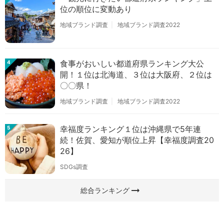
位の順位に変動あり
地域ブランド調査
地域ブランド調査2022
食事がおいしい都道府県ランキング大公
4
開！１位は北海道、３位は大阪府、２位は
〇〇県！
地域ブランド調査
地域ブランド調査2022
幸福度ランキング１位は沖縄県で5年連
5
続！佐賀、愛知が順位上昇【幸福度調査20
26】
SDGs調査
arrow_right_alt
総合ランキング