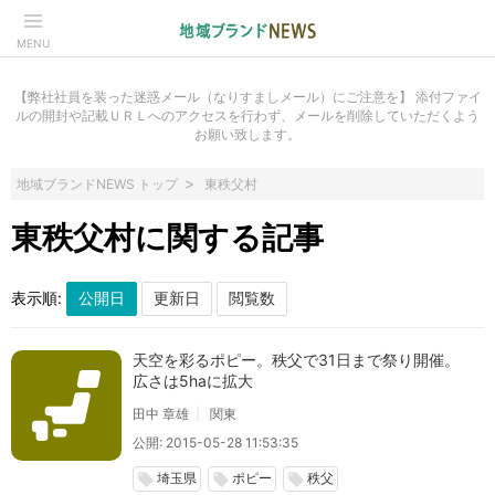
MENU
【弊社社員を装った迷惑メール（なりすましメール）にご注意を】 添付ファイ
ルの開封や記載ＵＲＬへのアクセスを行わず、メールを削除していただくよう
お願い致します。
地域ブランドNEWS トップ
東秩父村
東秩父村に関する記事
表示順:
天空を彩るポピー。秩父で31日まで祭り開催。
広さは5haに拡大
田中 章雄
関東
公開: 2015-05-28 11:53:35
埼玉県
ポピー
秩父
local_offer
local_offer
local_offer