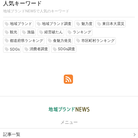
人気キーワード
地域ブランドNEWSで人気のキーワード
地域ブランド
地域ブランド調査
魅力度
東日本大震災
local_offer
local_offer
local_offer
local_offer
観光
漁協
経営破たん
ランキング
local_offer
local_offer
local_offer
local_offer
都道府県ランキング
食魅力発見
市区町村ランキング
local_offer
local_offer
local_offer
消費者調査
SDGs調査
local_offer
local_offer
local_offer
SDGs
メニュー
記事一覧