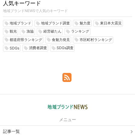
人気キーワード
地域ブランドNEWSで人気のキーワード
地域ブランド
地域ブランド調査
魅力度
東日本大震災
local_offer
local_offer
local_offer
local_offer
観光
漁協
経営破たん
ランキング
local_offer
local_offer
local_offer
local_offer
都道府県ランキング
食魅力発見
市区町村ランキング
local_offer
local_offer
local_offer
消費者調査
SDGs調査
local_offer
local_offer
local_offer
SDGs
メニュー
記事一覧