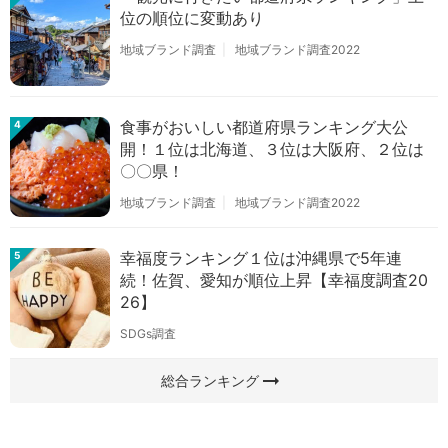
位の順位に変動あり
地域ブランド調査
地域ブランド調査2022
食事がおいしい都道府県ランキング大公
4
開！１位は北海道、３位は大阪府、２位は
〇〇県！
地域ブランド調査
地域ブランド調査2022
幸福度ランキング１位は沖縄県で5年連
5
続！佐賀、愛知が順位上昇【幸福度調査20
26】
SDGs調査
arrow_right_alt
総合ランキング