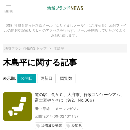
MENU
【弊社社員を装った迷惑メール（なりすましメール）にご注意を】 添付ファイ
ルの開封や記載ＵＲＬへのアクセスを行わず、メールを削除していただくよう
お願い致します。
地域ブランドNEWS トップ
木島平
木島平に関する記事
表示順:
道の駅、食ＶＣ、大府市、行政コンソーシアム、
富士宮やきそば（9/2、No.306）
田中 章雄
メールマガジン
公開: 2014-09-02 13:11:37
経済波及効果
愛知県
local_offer
local_offer