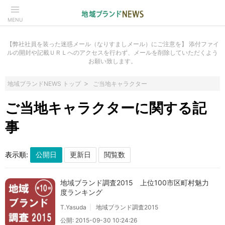
MENU
【弊社社員を装った迷惑メール（なりすましメール）にご注意を】 添付ファイ
ルの開封や記載ＵＲＬへのアクセスを行わず、メールを削除していただくよう
お願い致します。
地域ブランドNEWS トップ
ご当地キャラクター
ご当地キャラクターに関する記
事
表示順:
地域ブランド調査2015 上位100市区町村魅力
度ランキング
T.Yasuda
地域ブランド調査2015
公開: 2015-09-30 10:24:26