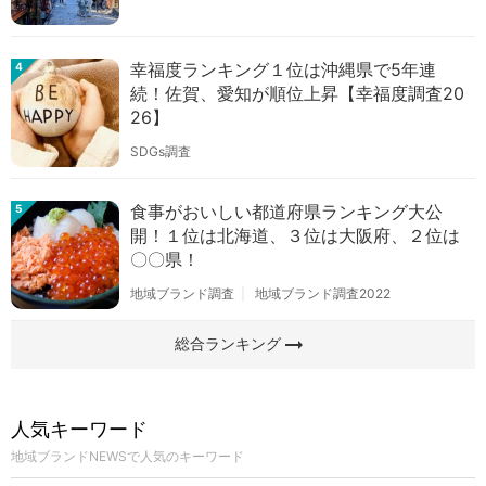
幸福度ランキング１位は沖縄県で5年連
4
続！佐賀、愛知が順位上昇【幸福度調査20
26】
SDGs調査
食事がおいしい都道府県ランキング大公
5
開！１位は北海道、３位は大阪府、２位は
〇〇県！
地域ブランド調査
地域ブランド調査2022
arrow_right_alt
総合ランキング
人気キーワード
地域ブランドNEWSで人気のキーワード