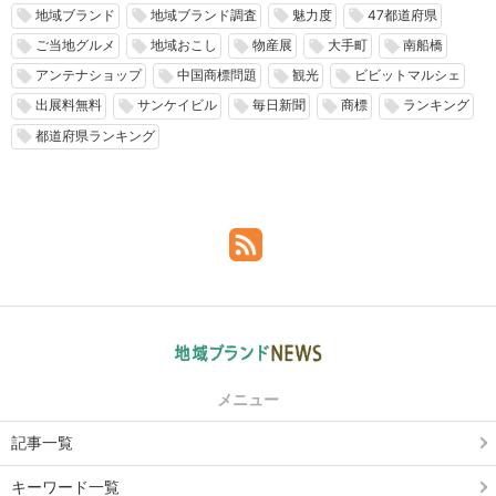
地域ブランド
地域ブランド調査
魅力度
47都道府県
local_offer
local_offer
local_offer
local_offer
ご当地グルメ
地域おこし
物産展
大手町
南船橋
local_offer
local_offer
local_offer
local_offer
local_offer
アンテナショップ
中国商標問題
観光
ビビットマルシェ
local_offer
local_offer
local_offer
local_offer
出展料無料
サンケイビル
毎日新聞
商標
ランキング
local_offer
local_offer
local_offer
local_offer
local_offer
都道府県ランキング
local_offer
メニュー
記事一覧
キーワード一覧