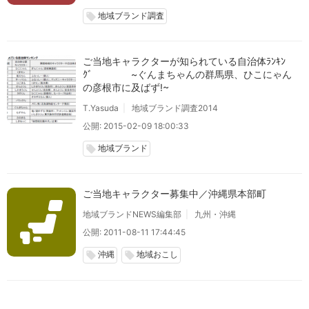
地域ブランド調査
local_offer
ご当地キャラクターが知られている自治体ﾗﾝｷﾝ
ｸﾞ ~ぐんまちゃんの群馬県、ひこにゃん
の彦根市に及ばず!~
T.Yasuda
地域ブランド調査2014
公開: 2015-02-09 18:00:33
地域ブランド
local_offer
ご当地キャラクター募集中／沖縄県本部町
地域ブランドNEWS編集部
九州・沖縄
公開: 2011-08-11 17:44:45
沖縄
地域おこし
local_offer
local_offer