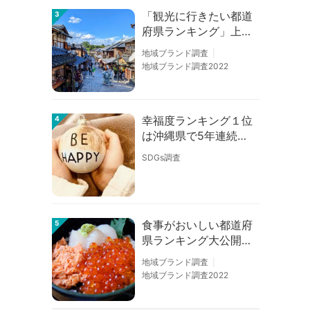
「観光に行きたい都道
3
府県ランキング」上位
の順位に変動あり
地域ブランド調査
地域ブランド調査2022
幸福度ランキング１位
4
は沖縄県で5年連続！
佐賀、愛知が順位上昇
SDGs調査
【幸福度調査2026】
食事がおいしい都道府
5
県ランキング大公開！
１位は北海道、３位は
地域ブランド調査
大阪府、２位は〇〇
地域ブランド調査2022
県！