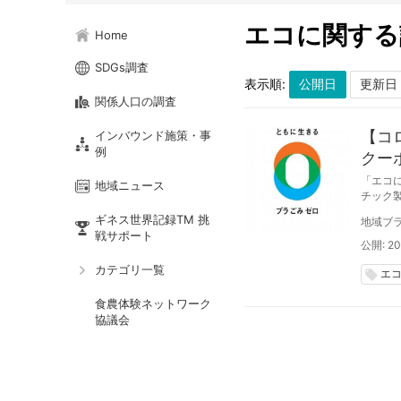
エコに関する
Home
SDGs調査
表示順:
関係人口の調査
【コ
インバウンド施策・事
例
クー
「エコ
地域ニュース
チック
しよう
ギネス世界記録TM 挑
地域ブラ
戦サポート
公開: 20
カテゴリ一覧
エ
local_offer
食農体験ネットワーク
協議会