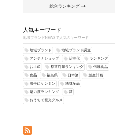
arrow_right_alt
総合ランキング
人気キーワード
地域ブランドNEWSで人気のキーワード
地域ブランド
地域ブランド調査
local_offer
local_offer
アンテナショップ
活性化
ランキング
local_offer
local_offer
local_offer
お土産
都道府県ランキング
伝統食品
local_offer
local_offer
local_offer
食品
福島県
日本酒
創生計画
local_offer
local_offer
local_offer
local_offer
勝手にケンミン
地域産品
local_offer
local_offer
魅力度ランキング
酒
local_offer
local_offer
おうちで観光グルメ
local_offer