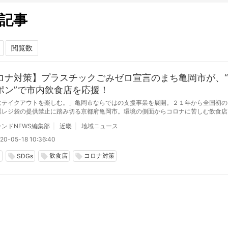
記事
ロナ対策】プラスチックごみゼロ宣言のまち亀岡市が、
ポン”で市内飲食店を応援！
にテイクアウトを楽しむ。」亀岡市ならではの支援事業を展開。２１年から全国初の
製レジ袋の提供禁止に踏み切る京都府亀岡市。環境の側面からコロナに苦しむ飲食店
と、「プラごみゼロ」クーポンキャンペーンを始めた。
ンドNEWS編集部
近畿
地域ニュース
20-05-18 10:36:40
コ
飲食店
コロナ対策
local_offer
local_offer
local_offer
SDGs