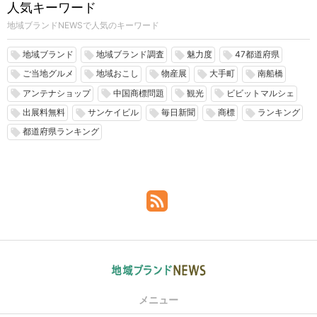
人気キーワード
地域ブランドNEWSで人気のキーワード
地域ブランド
地域ブランド調査
魅力度
47都道府県
local_offer
local_offer
local_offer
local_offer
ご当地グルメ
地域おこし
物産展
大手町
南船橋
local_offer
local_offer
local_offer
local_offer
local_offer
アンテナショップ
中国商標問題
観光
ビビットマルシェ
local_offer
local_offer
local_offer
local_offer
出展料無料
サンケイビル
毎日新聞
商標
ランキング
local_offer
local_offer
local_offer
local_offer
local_offer
都道府県ランキング
local_offer
メニュー