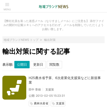
MENU
【弊社社員を装った迷惑メール（なりすましメール）にご注意を】 添付ファイ
ルの開封や記載ＵＲＬへのアクセスを行わず、メールを削除していただくよう
お願い致します。
地域ブランドNEWS トップ
輸出対策
輸出対策に関する記事
表示順:
H25農水省予算、6次産業化支援策などに新規事
業
田中 章雄
支援策
公開: 2013-02-05 15:23:31
農林水産省
支援策
local_offer
local_offer