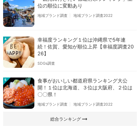
位の順位に変動あり
地域ブランド調査
地域ブランド調査2022
幸福度ランキング１位は沖縄県で5年連
4
続！佐賀、愛知が順位上昇【幸福度調査20
26】
SDGs調査
食事がおいしい都道府県ランキング大公
5
開！１位は北海道、３位は大阪府、２位は
〇〇県！
地域ブランド調査
地域ブランド調査2022
arrow_right_alt
総合ランキング