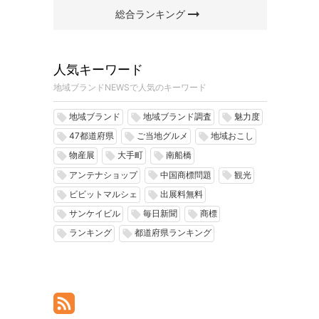
arrow_right_alt
総合ランキング
人気キーワード
地域ブランドNEWSで人気のキーワード
地域ブランド
地域ブランド調査
魅力度
local_offer
local_offer
local_offer
47都道府県
ご当地グルメ
地域おこし
local_offer
local_offer
local_offer
物産展
大手町
南船橋
local_offer
local_offer
local_offer
アンテナショップ
中国商標問題
観光
local_offer
local_offer
local_offer
ビビットマルシェ
出展料無料
local_offer
local_offer
サンケイビル
毎日新聞
商標
local_offer
local_offer
local_offer
ランキング
都道府県ランキング
local_offer
local_offer