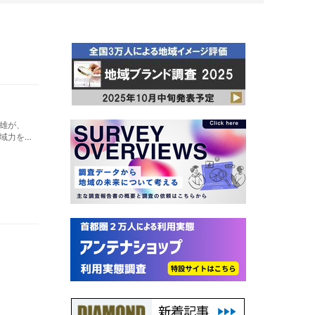
雄が、
域力を