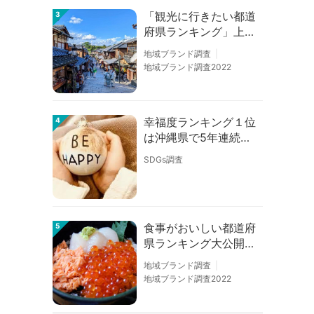
「観光に行きたい都道
3
府県ランキング」上位
の順位に変動あり
地域ブランド調査
地域ブランド調査2022
幸福度ランキング１位
4
は沖縄県で5年連続！
佐賀、愛知が順位上昇
SDGs調査
【幸福度調査2026】
食事がおいしい都道府
5
県ランキング大公開！
１位は北海道、３位は
地域ブランド調査
大阪府、２位は〇〇
地域ブランド調査2022
県！