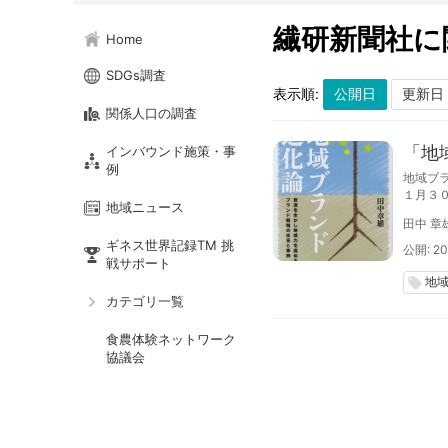
繊研新聞社に
Home
SDGs調査
表示順:
関係人口の調査
「地
インバウンド施策・事
例
地域ブ
１月３
地域ニュース
高めるブ
田中 章
ギネス世界記録TM 挑
公開: 20
戦サポート
地
local_offer
カテゴリ一覧
食農体験ネットワーク
協議会