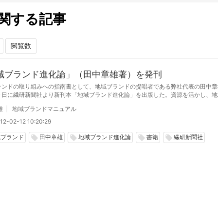
関する記事
域ブランド進化論」（田中章雄著）を発刊
ランドの取り組みへの指南書として、地域ブランドの提唱者である弊社代表の田中章
０日に繊研新聞社より新刊本「地域ブランド進化論」を出版した。資源を活かし、地
ランド戦略の体系と事例。256ページ、税込み2000円。
雄
地域ブランドマニュアル
12-02-12 10:20:29
域ブランド
田中章雄
地域ブランド進化論
書籍
繊研新聞社
local_offer
local_offer
local_offer
local_offer