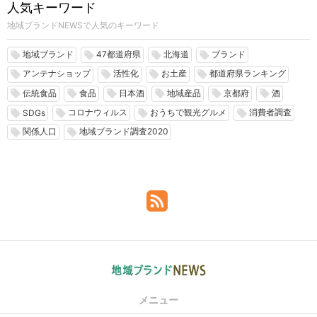
人気キーワード
地域ブランドNEWSで人気のキーワード
地域ブランド
47都道府県
北海道
ブランド
local_offer
local_offer
local_offer
local_offer
アンテナショップ
活性化
お土産
都道府県ランキング
local_offer
local_offer
local_offer
local_offer
伝統食品
食品
日本酒
地域産品
京都府
酒
local_offer
local_offer
local_offer
local_offer
local_offer
local_offer
コロナウィルス
おうちで観光グルメ
消費者調査
local_offer
local_offer
local_offer
local_offer
SDGs
関係人口
地域ブランド調査2020
local_offer
local_offer
メニュー