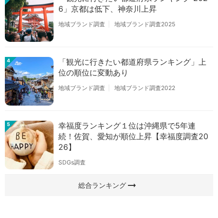
6」京都は低下、神奈川上昇
地域ブランド調査
地域ブランド調査2025
「観光に行きたい都道府県ランキング」上
4
位の順位に変動あり
地域ブランド調査
地域ブランド調査2022
幸福度ランキング１位は沖縄県で5年連
5
続！佐賀、愛知が順位上昇【幸福度調査20
26】
SDGs調査
arrow_right_alt
総合ランキング