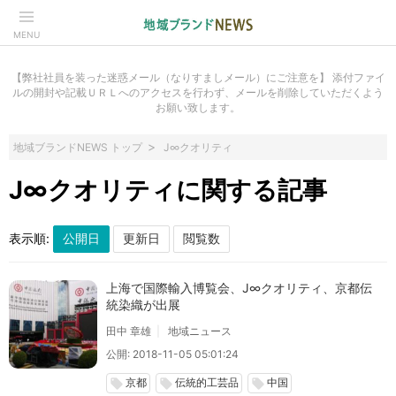
MENU
【弊社社員を装った迷惑メール（なりすましメール）にご注意を】 添付ファイ
ルの開封や記載ＵＲＬへのアクセスを行わず、メールを削除していただくよう
お願い致します。
地域ブランドNEWS トップ
J∞クオリティ
J∞クオリティに関する記事
表示順:
上海で国際輸入博覧会、J∞クオリティ、京都伝
統染織が出展
田中 章雄
地域ニュース
公開: 2018-11-05 05:01:24
京都
伝統的工芸品
中国
local_offer
local_offer
local_offer