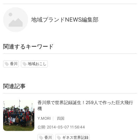
地域ブランドNEWS編集部
関連するキーワード
香川
地域おこし
local_offer
local_offer
関連記事
香川県で世界記録誕生！259人で作った巨大飛行
機
Y.MORI
四国
公開: 2014-05-07 11:56:44
香川
ギネス世界記録
local_offer
local_offer