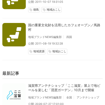
公開: 2011-10-07 19:31:05
徳島
地域おこし
local_offer
local_offer
国の重要文化財を活用したカフェオープン／馬路
村
地域ブランドNEWS編集部
四国
公開: 2011-08-19 19:32:28
地域資源
地域おこし
local_offer
local_offer
最新記事
滋賀県アンテナショップ「ここ滋賀」屋上で地ビ
ールを楽しむ「琵琶ガーデン」10月まで開催
地域ブランドNEWS編集部
全国
アンテナショップ
公開: 2026-07-27 17:01:00