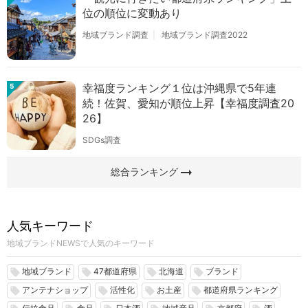
位の順位に変動あり
地域ブランド調査
地域ブランド調査2022
幸福度ランキング１位は沖縄県で5年連
5
続！佐賀、愛知が順位上昇【幸福度調査20
26】
SDGs調査
arrow_right_alt
総合ランキング
人気キーワード
地域ブランドNEWSで人気のキーワード
地域ブランド
47都道府県
北海道
ブランド
local_offer
local_offer
local_offer
local_offer
アンテナショップ
活性化
お土産
都道府県ランキング
local_offer
local_offer
local_offer
local_offer