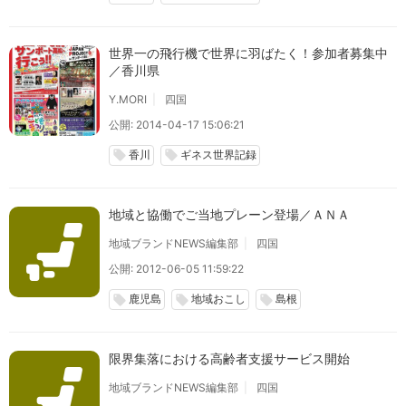
世界一の飛行機で世界に羽ばたく！参加者募集中
／香川県
Y.MORI
四国
公開: 2014-04-17 15:06:21
香川
ギネス世界記録
local_offer
local_offer
地域と協働でご当地プレーン登場／ＡＮＡ
地域ブランドNEWS編集部
四国
公開: 2012-06-05 11:59:22
鹿児島
地域おこし
島根
local_offer
local_offer
local_offer
限界集落における高齢者支援サービス開始
地域ブランドNEWS編集部
四国