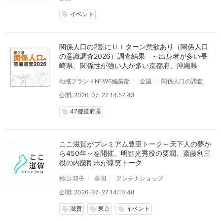
イベント
local_offer
関係人口の2割にＵＩターン意欲あり（関係人口
の意識調査2026）調査結果 ～出身者が多い長
崎県、関係性が強い人が多い京都府、沖縄県
地域ブランドNEWS編集部
全国
関係人口の調査
公開: 2026-07-27 14:57:43
47都道府県
local_offer
ここ滋賀がプレミアム豊臣トーク～天下人の夢か
ら450年～を開催。明智光秀役の要潤、斎藤利三
役の内藤剛志が爆笑トーク
杉山 邦子
全国
アンテナショップ
公開: 2026-07-27 14:10:48
滋賀
東京
イベント
local_offer
local_offer
local_offer