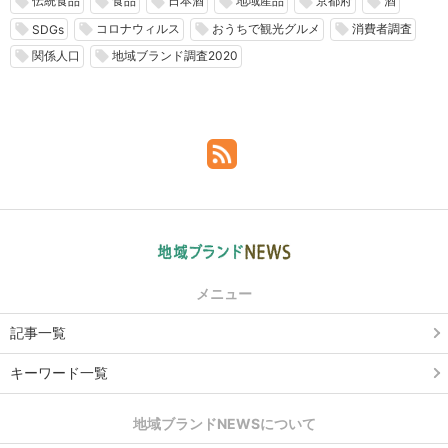
伝統食品
食品
日本酒
地域産品
京都府
酒
local_offer
local_offer
local_offer
local_offer
local_offer
local_offer
コロナウィルス
おうちで観光グルメ
消費者調査
local_offer
local_offer
local_offer
local_offer
SDGs
関係人口
地域ブランド調査2020
local_offer
local_offer
メニュー
記事一覧
キーワード一覧
地域ブランドNEWSについて