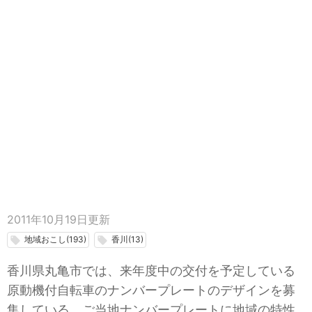
2011年10月19日
更新
地域おこし(193)
香川(13)
local_offer
local_offer
香川県丸亀市では、来年度中の交付を予定している
原動機付自転車のナンバープレートのデザインを募
集している。ご当地ナンバープレートに地域の特性