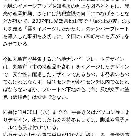
地域のイメージアップや知名度の向上を図るとともに、観
光や産業振興、さらには納税意識の向上につなげることな
どが狙いで、2007年に愛媛県松山市で「坂の上の雲」のま
ちを走る「雲をイメージしたかたち」のナンバープレート
を導入した事例を皮切りに、全国の市区町村にも広がりを
みせている。
今回丸亀市が募集するご当地ナンバープレートデザイン
は、丸亀市（市の特産品を含む）をイメージしたデザイン
で、安全性に配慮したデザインであるもの。未発表のもの
でなければならず、縦10センチ×横20センチ以内でなけれ
ばならないほか、プレートの下地の色（白）及び文字の塗
色（濃紺色）は変更できない。
応募は11月30日（水）までで、手書き又はパソコン等によ
りデザイン、出力したものを持参もしくは、郵送や電子メ
ールでも受け付けている。
応募作品の中から選定委員が10作品に絞りこみ、最優秀賞