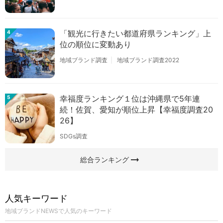
「観光に行きたい都道府県ランキング」上
4
位の順位に変動あり
地域ブランド調査
地域ブランド調査2022
幸福度ランキング１位は沖縄県で5年連
5
続！佐賀、愛知が順位上昇【幸福度調査20
26】
SDGs調査
arrow_right_alt
総合ランキング
人気キーワード
地域ブランドNEWSで人気のキーワード