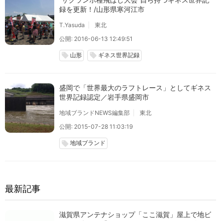
録を更新！/山形県寒河江市
T.Yasuda
東北
公開: 2016-06-13 12:49:51
山形
ギネス世界記録
local_offer
local_offer
盛岡で「世界最大のラフトレース」としてギネス
世界記録認定／岩手県盛岡市
地域ブランドNEWS編集部
東北
公開: 2015-07-28 11:03:19
地域ブランド
local_offer
最新記事
滋賀県アンテナショップ「ここ滋賀」屋上で地ビ