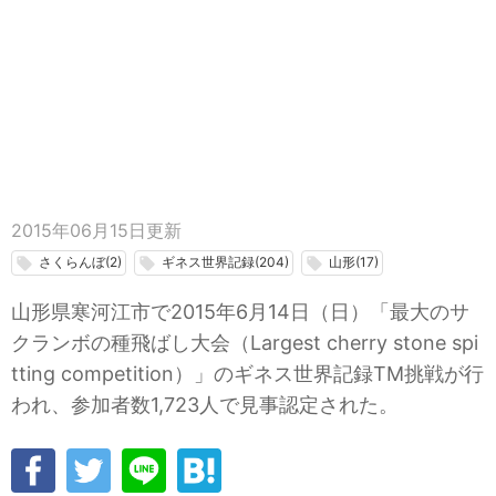
2015年06月15日
更新
さくらんぼ(2)
ギネス世界記録(204)
山形(17)
local_offer
local_offer
local_offer
山形県寒河江市で2015年6月14日（日）「最大のサ
クランボの種飛ばし大会（Largest cherry stone spi
tting competition）」のギネス世界記録TM挑戦が行
われ、参加者数1,723人で見事認定された。