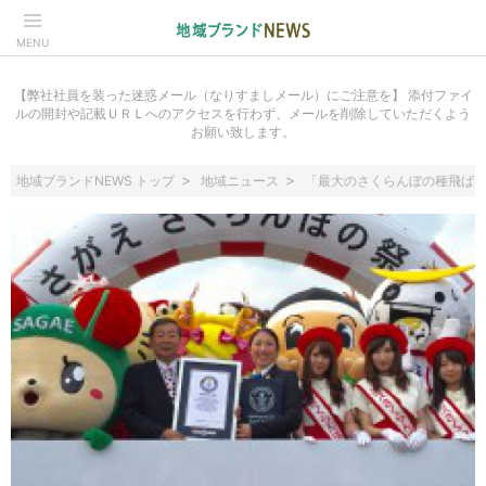
MENU
【弊社社員を装った迷惑メール（なりすましメール）にご注意を】 添付ファイ
ルの開封や記載ＵＲＬへのアクセスを行わず、メールを削除していただくよう
お願い致します。
地域ブランドNEWS トップ
地域ニュース
「最大のさくらんぼの種飛ばし