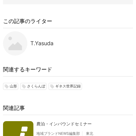
この記事のライター
T.Yasuda
関連するキーワード
山形
さくらんぼ
ギネス世界記録
local_offer
local_offer
local_offer
関連記事
農泊・インバウンドセミナー
地域ブランドNEWS編集部
東北