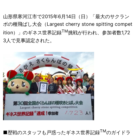
山形県寒河江市で2015年6月14日（日）「最大のサクラン
ボの種飛ばし大会（Largest cherry stone spitting compet
TM
ition）」のギネス世界記録
挑戦が行われ、参加者数1,72
3人で見事認定された。
TM
■歴戦のスタッフも戸惑ったギネス世界記録
のガイドラ