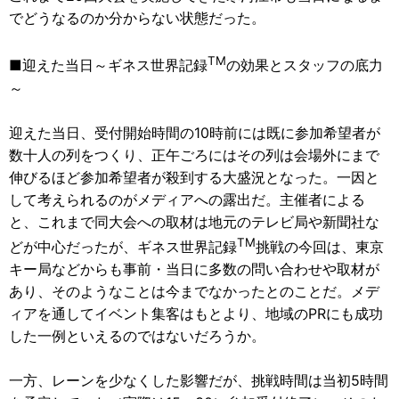
でどうなるのか分からない状態だった。
TM
■迎えた当日～ギネス世界記録
の効果とスタッフの底力
～
迎えた当日、受付開始時間の10時前には既に参加希望者が
数十人の列をつくり、正午ごろにはその列は会場外にまで
伸びるほど参加希望者が殺到する大盛況となった。一因と
して考えられるのがメディアへの露出だ。主催者による
と、これまで同大会への取材は地元のテレビ局や新聞社な
TM
どが中心だったが、ギネス世界記録
挑戦の今回は、東京
キー局などからも事前・当日に多数の問い合わせや取材が
あり、そのようなことは今までなかったとのことだ。メデ
ィアを通してイベント集客はもとより、地域のPRにも成功
した一例といえるのではないだろうか。
一方、レーンを少なくした影響だが、挑戦時間は当初5時間