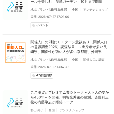
ールを楽しむ「琵琶ガーデン」10月まで開催
地域ブランドNEWS編集部
全国
アンテナショップ
公開: 2026-07-27 17:01:00
イベント
local_offer
関係人口の2割にＵＩターン意欲あり（関係人口
の意識調査2026）調査結果 ～出身者が多い長
崎県、関係性が強い人が多い京都府、沖縄県
地域ブランドNEWS編集部
全国
関係人口の調査
公開: 2026-07-27 14:57:43
47都道府県
local_offer
ここ滋賀がプレミアム豊臣トーク～天下人の夢か
ら450年～を開催。明智光秀役の要潤、斎藤利三
役の内藤剛志が爆笑トーク
杉山 邦子
全国
アンテナショップ