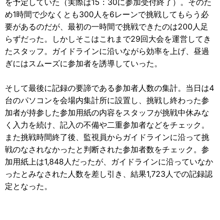
を予定していた（実際は15：30に参加受付終了）。そのた
め1時間で少なくとも300人を6レーンで挑戦してもらう必
要があるのだが、最初の一時間で挑戦できたのは200人足
らずだった。しかしそこはこれまで29回大会を運営してき
たスタッフ。ガイドラインに沿いながら効率を上げ、昼過
ぎにはスムーズに参加者を誘導していった。
そして最後に記録の要諦である参加者人数の集計。当日は4
台のパソコンを会場内集計所に設置し、挑戦し終わった参
加者が持参した参加用紙の内容をスタッフが挑戦中休みな
く入力を続け、記入の不備や二重参加者などをチェック。
また挑戦時間終了後、監視員からガイドラインに沿って挑
戦のなされなかったと判断された参加者数をチェック。参
加用紙上は1,848人だったが、ガイドラインに沿っていなか
ったとみなされた人数を差し引き、結果1,723人での記録認
定となった。