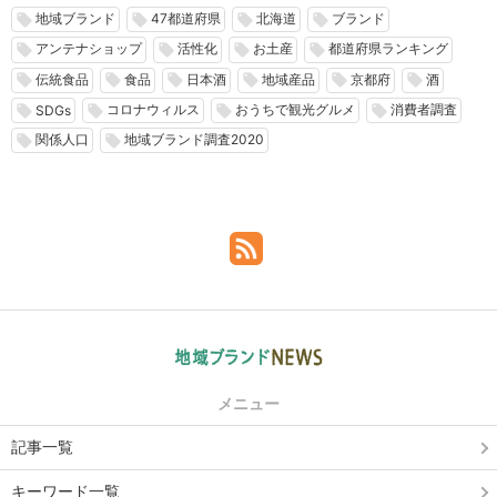
地域ブランド
47都道府県
北海道
ブランド
local_offer
local_offer
local_offer
local_offer
アンテナショップ
活性化
お土産
都道府県ランキング
local_offer
local_offer
local_offer
local_offer
伝統食品
食品
日本酒
地域産品
京都府
酒
local_offer
local_offer
local_offer
local_offer
local_offer
local_offer
コロナウィルス
おうちで観光グルメ
消費者調査
local_offer
local_offer
local_offer
local_offer
SDGs
関係人口
地域ブランド調査2020
local_offer
local_offer
メニュー
記事一覧
キーワード一覧