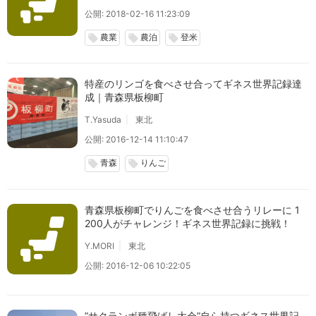
公開: 2018-02-16 11:23:09
農業
農泊
登米
local_offer
local_offer
local_offer
特産のリンゴを食べさせ合ってギネス世界記録達
成｜青森県板柳町
T.Yasuda
東北
公開: 2016-12-14 11:10:47
青森
りんご
local_offer
local_offer
青森県板柳町でりんごを食べさせ合うリレーに 1
200人がチャレンジ！ギネス世界記録に挑戦！
Y.MORI
東北
公開: 2016-12-06 10:22:05
”サクランボ種飛ばし大会”自ら持つギネス世界記