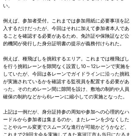
い。
例えば、参加者受付。これまでは参加用紙に必要事項を記
入するだけだったが、今回はそれに加えて参加者本人であ
ることを確認する必要があるため、免許証や保険証など公
的機関が発行した身分証明書の提示が義務付けられた。
例えば、種飛ばしを挑戦するエリア。これまでは種飛ばし
を行う挑戦レーンを隙間なく設置し10～12レーンで実施を
していたが、今回は各レーンでガイドラインに沿った挑戦
が実施されているかを確認する監視員を配置する必要があ
った。そのためレーン間に隙間を設け、敷地の制約や人員
確保の制約などから6レーンに縮小しての実施となった。
上記は一例だが、身分証持参の周知や参加への心理的なハ
ードルから参加者は集まるのか、またレーンを少なくした
ことやルール変更でスムーズな進行が可能かどうかなど、
これまで29回大会を実施してきた寒河江市も当日になるま