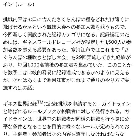
イン（ルール）
挑戦内容は≪口に含んださくらんぼの種をどれだけ遠くに
飛ばせるか≫という競技大会への参加人数を競うもので、
今回新しく開設された記録カテゴリになる。記録認定のた
めには、ギネスワールドレコーズ社が設定した1,500人の参
加者数を超える必要があった。寒河江市ではこれまで「さ
くらんぼの種吹きとばし大会」を29回実施してきた経験が
あり、毎回1,000名前後の参加者を集めていた。このことか
ら数字上は比較的容易に記録達成できるかのように見える
が、それはあくまで寒河江市がこれまで通りのやり方で実
施すればの話。
TM
ギネス世界記録
に記録挑戦を申請すると、ガイドライン
と呼ばれるルールブックが挑戦者に対して発行される。ガ
イドラインは、世界中の挑戦者が同様の挑戦を行う際に公
平な条件となることを目的に様々なルールが定められてお
り、主催者・参加者はその内容を遵守しなければならな