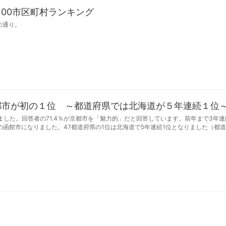
100市区町村ランキング
の通り。
都市が初の１位 ～都道府県では北海道が５年連続１位
した。回答者の71.4％が京都市を「魅力的」だと回答しています。前年まで3年連
の函館市になりました。47都道府県の1位は北海道で5年連続1位となりました（都