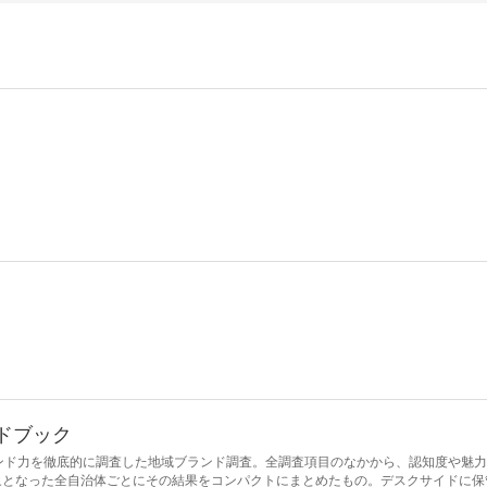
ンドブック
ランド力を徹底的に調査した地域ブランド調査。全調査項目のなかから、認知度や魅
象となった全自治体ごとにその結果をコンパクトにまとめたもの。デスクサイドに保