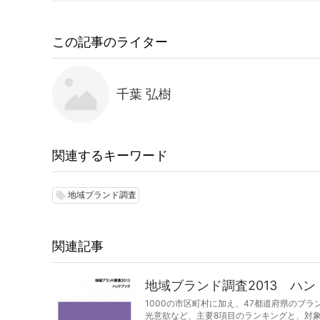
この記事のライター
千葉 弘樹
関連するキーワード
地域ブランド調査
local_offer
関連記事
地域ブランド調査2013 ハ
1000の市区町村に加え、47都道府県のブ
光意欲など、主要8項目のランキングと、対