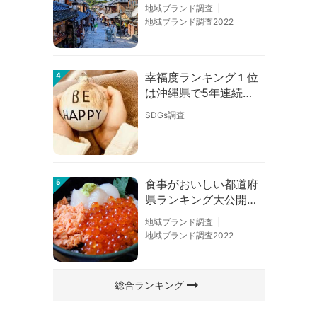
の順位に変動あり
地域ブランド調査
地域ブランド調査2022
幸福度ランキング１位
4
は沖縄県で5年連続！
佐賀、愛知が順位上昇
SDGs調査
【幸福度調査2026】
食事がおいしい都道府
5
県ランキング大公開！
１位は北海道、３位は
地域ブランド調査
大阪府、２位は〇〇
地域ブランド調査2022
県！
arrow_right_alt
総合ランキング