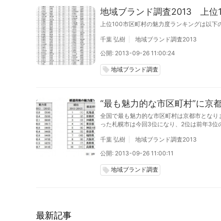
地域ブランド調査2013 上位
上位100市区町村の魅力度ランキングは以下
千葉 弘樹
地域ブランド調査2013
公開: 2013-09-26 11:00:24
地域ブランド調査
local_offer
“最も魅力的な市区町村”に京
全国で最も魅力的な市区町村は京都市となりま
った札幌市は今回3位になり、2位は前年3位
設問は2009年より実施）。
千葉 弘樹
地域ブランド調査2013
公開: 2013-09-26 11:00:11
地域ブランド調査
local_offer
最新記事