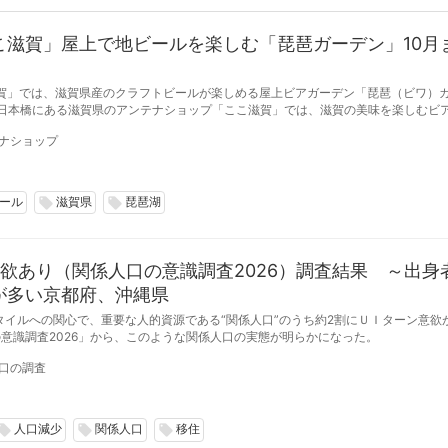
こ滋賀」屋上で地ビールを楽しむ「琵琶ガーデン」10月
賀」では、滋賀県産のクラフトビールが楽しめる屋上ビアガーデン「琵琶（ビワ）
期間、毎週金曜日の17:00から21:00まで開催している。（※雨天中止）
ナショップ
ール
滋賀県
琵琶湖
local_offer
local_offer
欲あり（関係人口の意識調査2026）調査結果 ～出身
が多い京都府、沖縄県
タイルへの関心で、重要な人的資源である“関係人口”のうち約2割にＵＩターン意欲が
意識調査2026」から、このような関係人口の実態が明らかになった。
口の調査
人口減少
関係人口
移住
cal_offer
local_offer
local_offer