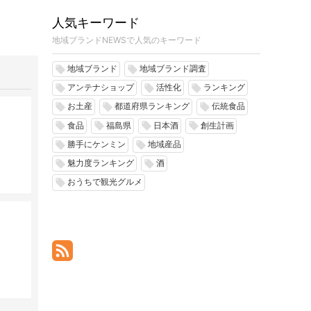
人気キーワード
地域ブランドNEWSで人気のキーワード
地域ブランド
地域ブランド調査
local_offer
local_offer
アンテナショップ
活性化
ランキング
local_offer
local_offer
local_offer
お土産
都道府県ランキング
伝統食品
local_offer
local_offer
local_offer
食品
福島県
日本酒
創生計画
local_offer
local_offer
local_offer
local_offer
勝手にケンミン
地域産品
local_offer
local_offer
魅力度ランキング
酒
local_offer
local_offer
おうちで観光グルメ
local_offer