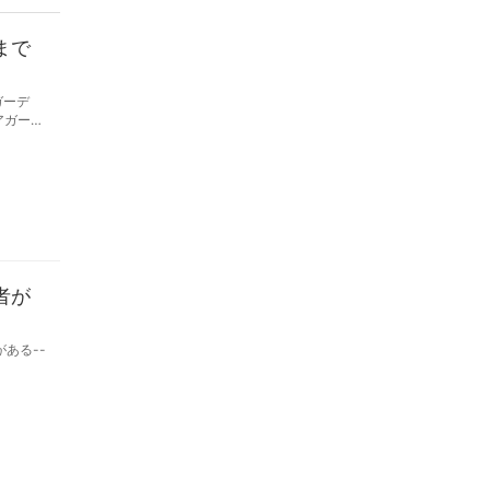
まで
ガーデ
者が
ある--