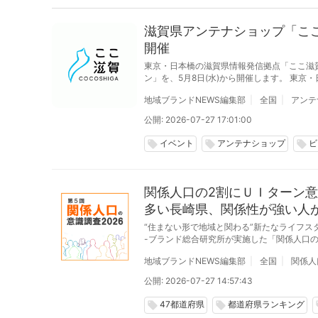
滋賀県アンテナショップ「こ
開催
東京・日本橋の滋賀県情報発信拠点「ここ滋
ン」を、5月8日(水)から開催します。 東京・日本橋にある滋賀県のアンテナショップ「ここ滋賀」では、滋賀の美味を楽しむビアガーデ
ン「琵琶ガーデン」をで10月31日(木)までの
地域ブランドNEWS編集部
全国
アンテ
公開: 2026-07-27 17:01:00
イベント
アンテナショップ
ビ
local_offer
local_offer
local_offer
関係人口の2割にＵＩターン意
多い長崎県、関係性が強い人
“住まない形で地域と関わる”新たなライフス
-ブランド総合研究所が実施した「関係人口の
地域ブランドNEWS編集部
全国
関係人
公開: 2026-07-27 14:57:43
47都道府県
都道府県ランキング
local_offer
local_offer
lo