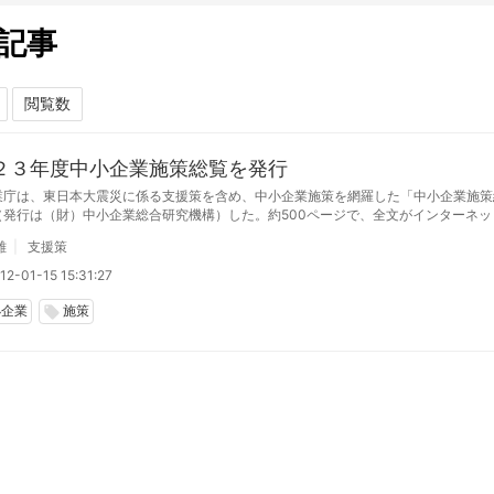
記事
２３年度中小企業施策総覧を発行
業庁は、東日本大震災に係る支援策を含め、中小企業施策を網羅した「中小企業施策
（発行は（財）中小企業総合研究機構）した。約500ページで、全文がインターネッ
能となっている。
雄
支援策
2-01-15 15:31:27
小企業
施策
local_offer