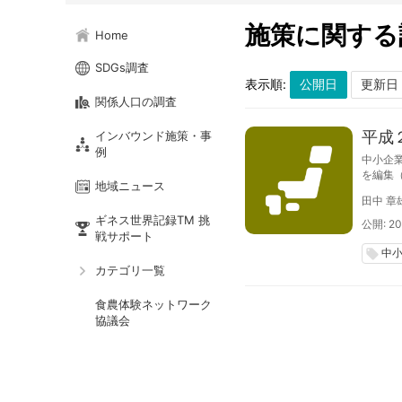
施策に関する
Home
SDGs調査
表示順:
関係人口の調査
平成
インバウンド施策・事
例
中小企
を編集
地域ニュース
閲覧可
田中 章
ギネス世界記録TM 挑
公開: 201
戦サポート
中
local_offer
カテゴリ一覧
食農体験ネットワーク
協議会