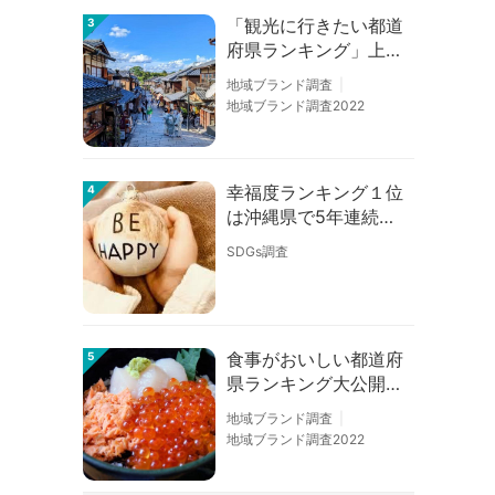
「観光に行きたい都道
3
府県ランキング」上位
の順位に変動あり
地域ブランド調査
地域ブランド調査2022
幸福度ランキング１位
4
は沖縄県で5年連続！
佐賀、愛知が順位上昇
SDGs調査
【幸福度調査2026】
食事がおいしい都道府
5
県ランキング大公開！
１位は北海道、３位は
地域ブランド調査
大阪府、２位は〇〇
地域ブランド調査2022
県！