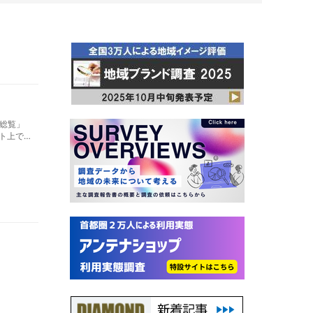
総覧」
ト上で