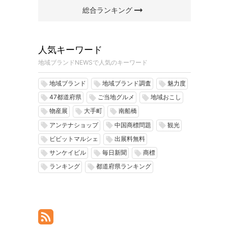
arrow_right_alt
総合ランキング
人気キーワード
地域ブランドNEWSで人気のキーワード
地域ブランド
地域ブランド調査
魅力度
local_offer
local_offer
local_offer
47都道府県
ご当地グルメ
地域おこし
local_offer
local_offer
local_offer
物産展
大手町
南船橋
local_offer
local_offer
local_offer
アンテナショップ
中国商標問題
観光
local_offer
local_offer
local_offer
ビビットマルシェ
出展料無料
local_offer
local_offer
サンケイビル
毎日新聞
商標
local_offer
local_offer
local_offer
ランキング
都道府県ランキング
local_offer
local_offer