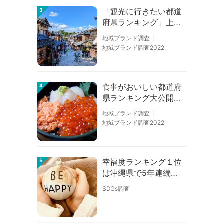
「観光に行きたい都道
3
府県ランキング」上位
の順位に変動あり
地域ブランド調査
地域ブランド調査2022
食事がおいしい都道府
4
県ランキング大公開！
１位は北海道、３位は
地域ブランド調査
大阪府、２位は〇〇
地域ブランド調査2022
県！
幸福度ランキング１位
5
は沖縄県で5年連続！
佐賀、愛知が順位上昇
SDGs調査
【幸福度調査2026】