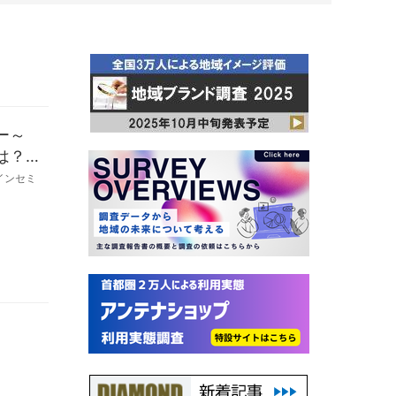
ー～
は？
インセミ