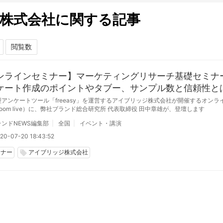
株式会社に関する記事
ンラインセミナー】マーケティングリサーチ基礎セミナ
ケート作成のポイントやタブー、サンプル数と信頼性と
アンケートツール「freeasy」を運営するアイブリッジ株式会社が開催するオンラ
oom live）に、弊社ブランド総合研究所 代表取締役 田中章雄が、登壇します
ンドNEWS編集部
全国
イベント・講演
20-07-20 18:43:52
ミナー
アイブリッジ株式会社
local_offer