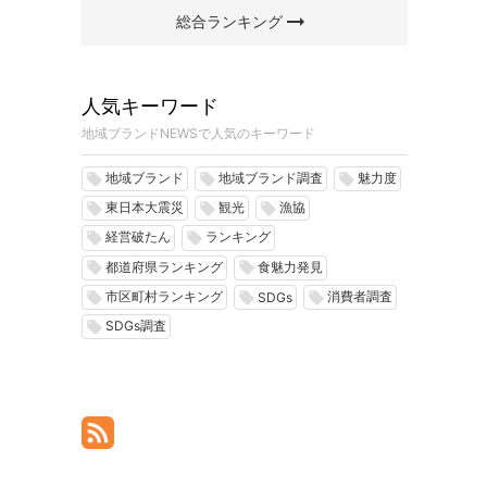
arrow_right_alt
総合ランキング
人気キーワード
地域ブランドNEWSで人気のキーワード
地域ブランド
地域ブランド調査
魅力度
local_offer
local_offer
local_offer
東日本大震災
観光
漁協
local_offer
local_offer
local_offer
経営破たん
ランキング
local_offer
local_offer
都道府県ランキング
食魅力発見
local_offer
local_offer
市区町村ランキング
消費者調査
local_offer
local_offer
local_offer
SDGs
SDGs調査
local_offer