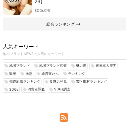
26】
SDGs調査
arrow_right_alt
総合ランキング
人気キーワード
地域ブランドNEWSで人気のキーワード
地域ブランド
地域ブランド調査
魅力度
東日本大震災
local_offer
local_offer
local_offer
local_offer
観光
漁協
経営破たん
ランキング
local_offer
local_offer
local_offer
local_offer
都道府県ランキング
食魅力発見
市区町村ランキング
local_offer
local_offer
local_offer
消費者調査
SDGs調査
local_offer
local_offer
local_offer
SDGs