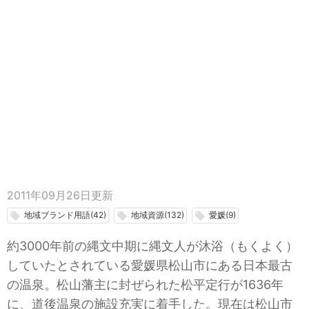
2011年09月26日
更新
地域ブランド用語(42)
地域資源(132)
愛媛(9)
local_offer
local_offer
local_offer
約3000年前の縄文中期に縄文人が沐浴（もくよく）
していたとされている愛媛県松山市にある日本最古
の温泉。松山藩主に封ぜられた松平定行が1636年
に、道後温泉の施設充実に着手した。現在は松山市