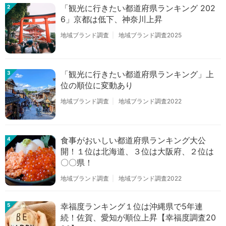
「観光に行きたい都道府県ランキング 202
2
6」京都は低下、神奈川上昇
地域ブランド調査
地域ブランド調査2025
「観光に行きたい都道府県ランキング」上
3
位の順位に変動あり
地域ブランド調査
地域ブランド調査2022
食事がおいしい都道府県ランキング大公
4
開！１位は北海道、３位は大阪府、２位は
〇〇県！
地域ブランド調査
地域ブランド調査2022
幸福度ランキング１位は沖縄県で5年連
5
続！佐賀、愛知が順位上昇【幸福度調査20