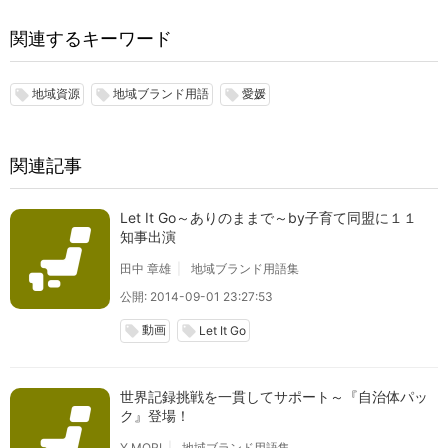
関連するキーワード
地域資源
地域ブランド用語
愛媛
local_offer
local_offer
local_offer
関連記事
Let It Go～ありのままで～by子育て同盟に１１
知事出演
田中 章雄
地域ブランド用語集
公開: 2014-09-01 23:27:53
動画
local_offer
local_offer
Let It Go
世界記録挑戦を一貫してサポート～『自治体パッ
ク』登場！
Y.MORI
地域ブランド用語集