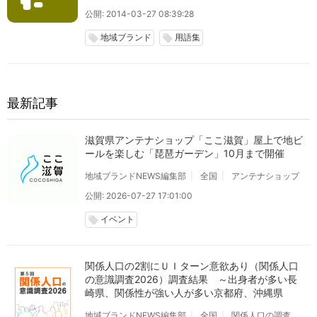
公開: 2014-03-27 08:39:28
地域ブランド
用語集
local_offer
local_offer
最新記事
滋賀県アンテナショップ「ここ滋賀」屋上で地ビ
ールを楽しむ「琵琶ガーデン」10月まで開催
地域ブランドNEWS編集部
全国
アンテナショップ
公開: 2026-07-27 17:01:00
イベント
local_offer
関係人口の2割にＵＩターン意欲あり（関係人口
の意識調査2026）調査結果 ～出身者が多い長
崎県、関係性が強い人が多い京都府、沖縄県
地域ブランドNEWS編集部
全国
関係人口の調査