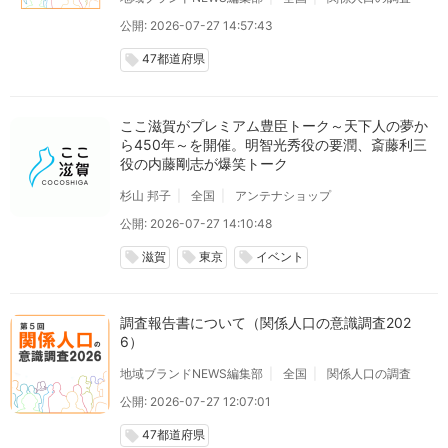
公開: 2026-07-27 14:57:43
47都道府県
local_offer
ここ滋賀がプレミアム豊臣トーク～天下人の夢か
ら450年～を開催。明智光秀役の要潤、斎藤利三
役の内藤剛志が爆笑トーク
杉山 邦子
全国
アンテナショップ
公開: 2026-07-27 14:10:48
滋賀
東京
イベント
local_offer
local_offer
local_offer
調査報告書について（関係人口の意識調査202
6）
地域ブランドNEWS編集部
全国
関係人口の調査
公開: 2026-07-27 12:07:01
47都道府県
local_offer