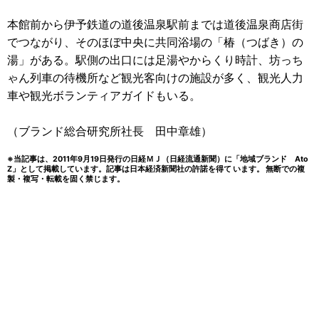
本館前から伊予鉄道の道後温泉駅前までは道後温泉商店街
でつながり、そのほぼ中央に共同浴場の「椿（つばき）の
湯」がある。駅側の出口には足湯やからくり時計、坊っち
ゃん列車の待機所など観光客向けの施設が多く、観光人力
車や観光ボランティアガイドもいる。
（ブランド総合研究所社長 田中章雄）
※当記事は、2011年9月19日発行の日経ＭＪ（日経流通新聞）に「地域ブランド Ato
Z」として掲載しています。記事は日本経済新聞社の許諾を得て います。 無断での複
製・複写・転載を固く禁じます。