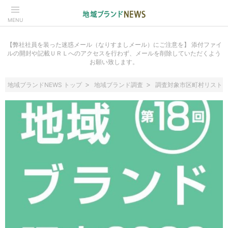
MENU
【弊社社員を装った迷惑メール（なりすましメール）にご注意を】 添付ファイ
ルの開封や記載ＵＲＬへのアクセスを行わず、メールを削除していただくよう
お願い致します。
地域ブランドNEWS トップ
地域ブランド調査
調査対象市区町村リスト（