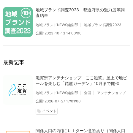
地域ブランド調査2023 都道府県の魅力度等調
査結果
地域ブランドNEWS編集部
地域ブランド調査2023
公開: 2023-10-13 14:00:00
最新記事
滋賀県アンテナショップ「ここ滋賀」屋上で地ビ
ールを楽しむ「琵琶ガーデン」10月まで開催
地域ブランドNEWS編集部
全国
アンテナショップ
公開: 2026-07-27 17:01:00
イベント
local_offer
関係人口の2割にＵＩターン意欲あり（関係人口