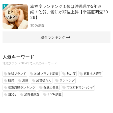
幸福度ランキング１位は沖縄県で5年連
5
続！佐賀、愛知が順位上昇【幸福度調査20
26】
SDGs調査
arrow_right_alt
総合ランキング
人気キーワード
地域ブランドNEWSで人気のキーワード
地域ブランド
地域ブランド調査
魅力度
東日本大震災
local_offer
local_offer
local_offer
local_offer
観光
漁協
経営破たん
ランキング
local_offer
local_offer
local_offer
local_offer
都道府県ランキング
食魅力発見
市区町村ランキング
local_offer
local_offer
local_offer
消費者調査
SDGs調査
local_offer
local_offer
local_offer
SDGs