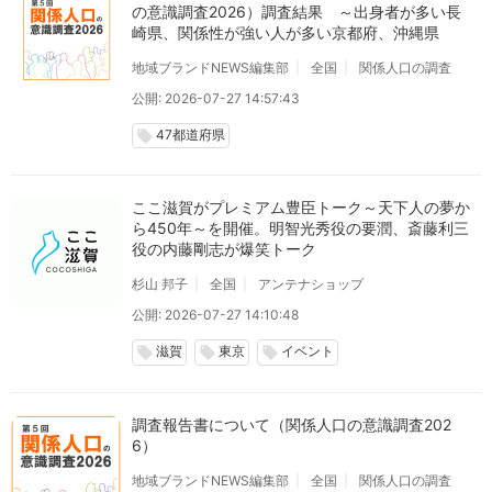
の意識調査2026）調査結果 ～出身者が多い長
崎県、関係性が強い人が多い京都府、沖縄県
地域ブランドNEWS編集部
全国
関係人口の調査
公開: 2026-07-27 14:57:43
47都道府県
local_offer
ここ滋賀がプレミアム豊臣トーク～天下人の夢か
ら450年～を開催。明智光秀役の要潤、斎藤利三
役の内藤剛志が爆笑トーク
杉山 邦子
全国
アンテナショップ
公開: 2026-07-27 14:10:48
滋賀
東京
イベント
local_offer
local_offer
local_offer
調査報告書について（関係人口の意識調査202
6）
地域ブランドNEWS編集部
全国
関係人口の調査