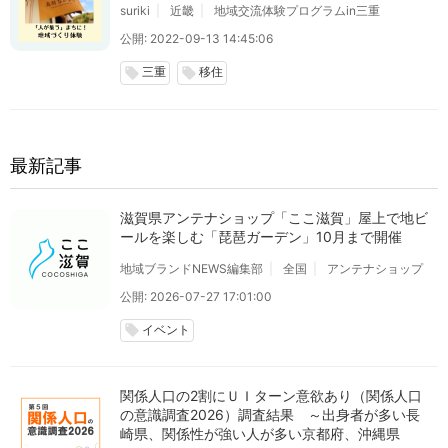
suriki
近畿
地域交流体験プログラムin三重
公開: 2022-09-13 14:45:06
三重
移住
local_offer
local_offer
最新記事
滋賀県アンテナショップ「ここ滋賀」屋上で地ビ
ールを楽しむ「琵琶ガーデン」10月まで開催
地域ブランドNEWS編集部
全国
アンテナショップ
公開: 2026-07-27 17:01:00
イベント
local_offer
関係人口の2割にＵＩターン意欲あり（関係人口
の意識調査2026）調査結果 ～出身者が多い長
崎県、関係性が強い人が多い京都府、沖縄県