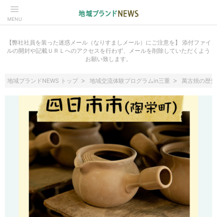
MENU
【弊社社員を装った迷惑メール（なりすましメール）にご注意を】 添付ファイ
ルの開封や記載ＵＲＬへのアクセスを行わず、メールを削除していただくよう
お願い致します。
地域ブランドNEWS トップ
地域交流体験プログラムin三重
萬古焼の歴史