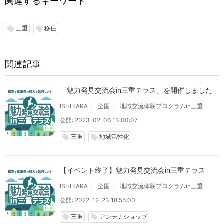
関連するキーワード
三重
移住
local_offer
local_offer
関連記事
「魅力発見交流会in三重テラス」を開催しました
ISHIHARA
全国
地域交流体験プログラムin三重
公開: 2023-02-06 13:00:07
三重
地域活性化
local_offer
local_offer
【イベント終了】魅力発見交流会in三重テラス
ISHIHARA
全国
地域交流体験プログラムin三重
公開: 2022-12-23 18:55:00
三重
アンテナショップ
local_offer
local_offer