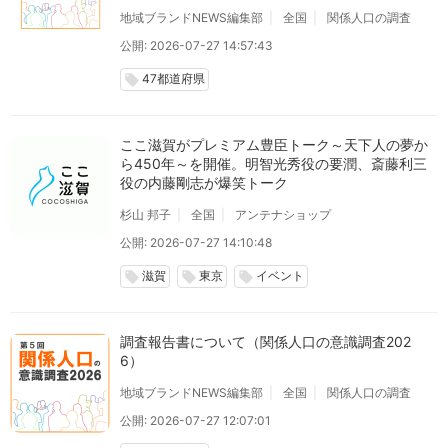
地域ブランドNEWS編集部
全国
関係人口の調査
公開: 2026-07-27 14:57:43
47都道府県
local_offer
ここ滋賀がプレミアム豊臣トーク～天下人の夢か
ら450年～を開催。明智光秀役の要潤、斎藤利三
役の内藤剛志が爆笑トーク
杉山 邦子
全国
アンテナショップ
公開: 2026-07-27 14:10:48
滋賀
東京
イベント
local_offer
local_offer
local_offer
調査報告書について（関係人口の意識調査202
6）
地域ブランドNEWS編集部
全国
関係人口の調査
公開: 2026-07-27 12:07:01