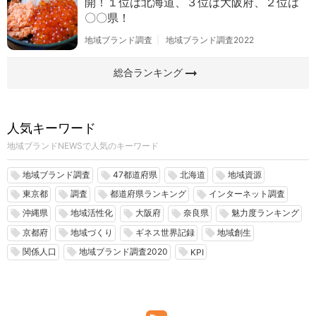
開！１位は北海道、３位は大阪府、２位は
〇〇県！
地域ブランド調査
地域ブランド調査2022
arrow_right_alt
総合ランキング
人気キーワード
地域ブランドNEWSで人気のキーワード
地域ブランド調査
47都道府県
北海道
地域資源
local_offer
local_offer
local_offer
local_offer
東京都
調査
都道府県ランキング
インターネット調査
local_offer
local_offer
local_offer
local_offer
沖縄県
地域活性化
大阪府
奈良県
魅力度ランキング
local_offer
local_offer
local_offer
local_offer
local_offer
京都府
地域づくり
ギネス世界記録
地域創生
local_offer
local_offer
local_offer
local_offer
関係人口
地域ブランド調査2020
local_offer
local_offer
local_offer
KPI