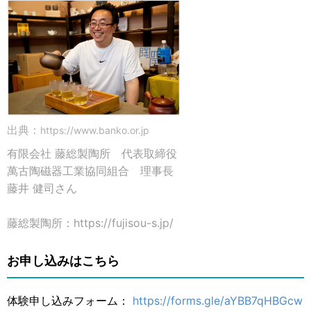
出典：
https://www.banko.or.jp
有限会社 藤総製陶所 代表取締役
萬古陶磁器工業協同組合 理事長
藤井 健司さん
藤総製陶所：https://fujisou-s.jp/
お申し込みはこちら
体験申し込みフォーム：
https://forms.gle/aYBB7qHBGcw