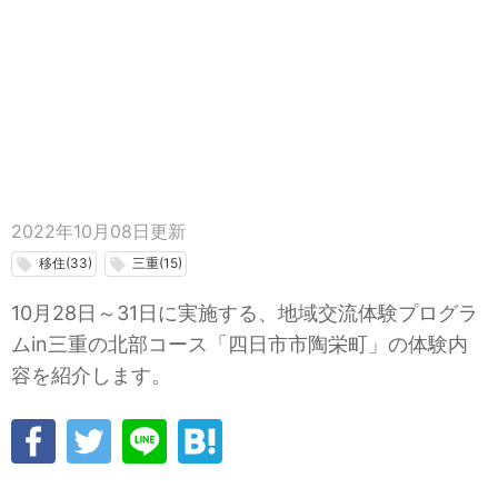
2022年10月08日
更新
移住(33)
三重(15)
local_offer
local_offer
10月28日～31日に実施する、地域交流体験プログラ
ムin三重の北部コース「四日市市陶栄町」の体験内
容を紹介します。