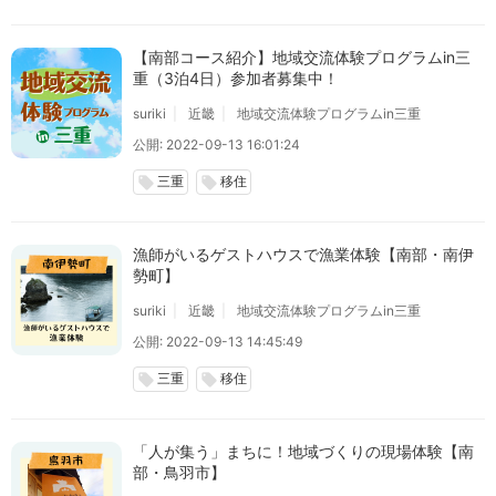
【南部コース紹介】地域交流体験プログラムin三
重（3泊4日）参加者募集中！
suriki
近畿
地域交流体験プログラムin三重
公開: 2022-09-13 16:01:24
三重
移住
local_offer
local_offer
漁師がいるゲストハウスで漁業体験【南部・南伊
勢町】
suriki
近畿
地域交流体験プログラムin三重
公開: 2022-09-13 14:45:49
三重
移住
local_offer
local_offer
「人が集う」まちに！地域づくりの現場体験【南
部・鳥羽市】