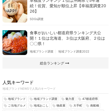
幸福度ランキング１位は沖縄県で5年連
続！佐賀、愛知が順位上昇【幸福度調査20
26】
SDGs調査
食事がおいしい都道府県ランキング大公
5
開！１位は北海道、３位は大阪府、２位は
〇〇県！
地域ブランド調査
地域ブランド調査2022
arrow_right_alt
総合ランキング
人気キーワード
地域ブランドNEWSで人気のキーワード
地域ブランド
地域ブランド調査
魅力度
47都道府県
local_offer
local_offer
local_offer
local_offer
ご当地グルメ
地域おこし
物産展
大手町
南船橋
local_offer
local_offer
local_offer
local_offer
local_offer