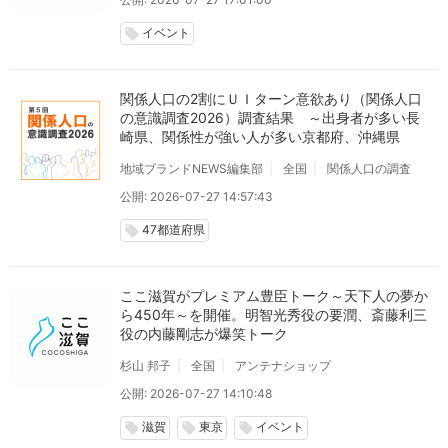
イベント
local_offer
関係人口の2割にＵＩターン意欲あり（関係人口
の意識調査2026）調査結果 ～出身者が多い長
崎県、関係性が強い人が多い京都府、沖縄県
地域ブランドNEWS編集部
全国
関係人口の調査
公開: 2026-07-27 14:57:43
47都道府県
local_offer
ここ滋賀がプレミアム豊臣トーク～天下人の夢か
ら450年～を開催。明智光秀役の要潤、斎藤利三
役の内藤剛志が爆笑トーク
杉山 邦子
全国
アンテナショップ
公開: 2026-07-27 14:10:48
滋賀
東京
イベント
local_offer
local_offer
local_offer