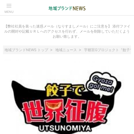
MENU
【弊社社員を装った迷惑メール（なりすましメール）にご注意を】 添付ファイ
ルの開封や記載ＵＲＬへのアクセスを行わず、メールを削除していただくよう
お願い致します。
地域ブランドNEWS トップ
地域ニュース
宇都宮Gプロジェクト『餃子で