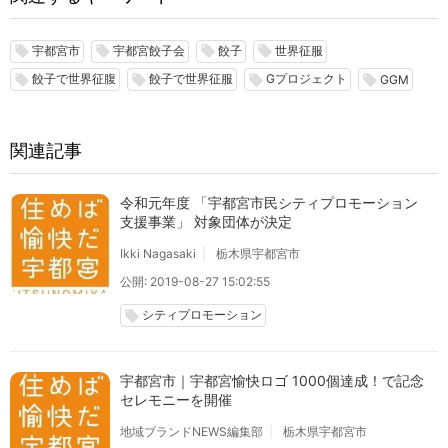
宇都宮市
宇都宮餃子会
餃子
世界征服
local_offer
local_offer
local_offer
local_offer
餃子で世界征腹
餃子で世界征服
Gプロジェクト
local_offer
local_offer
local_offer
local_offer
GGM
関連記事
令和元年度 「宇都宮市民シティプロモーション
支援事業」 対象団体が決定
Ikki Nagasaki
栃木県宇都宮市
公開: 2019-08-27 15:02:55
シティプロモーション
local_offer
宇都宮市｜宇都宮愉快ロゴ 1000個達成！で記念
セレモニーを開催
地域ブランドNEWS編集部
栃木県宇都宮市