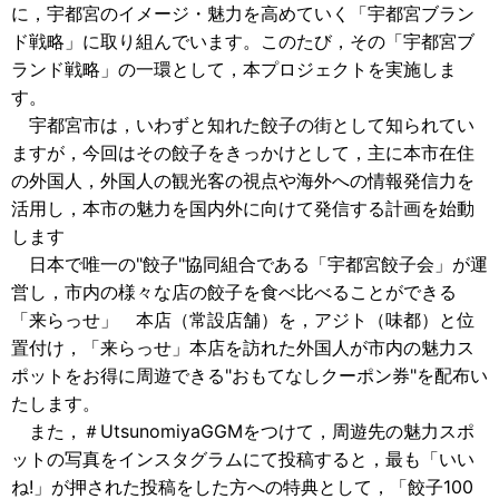
に，宇都宮のイメージ・魅力を高めていく「宇都宮ブラン
ド戦略」に取り組んでいます。このたび，その「宇都宮ブ
ランド戦略」の一環として，本プロジェクトを実施しま
す。
宇都宮市は，いわずと知れた餃子の街として知られてい
ますが，今回はその餃子をきっかけとして，主に本市在住
の外国人，外国人の観光客の視点や海外への情報発信力を
活用し，本市の魅力を国内外に向けて発信する計画を始動
します
日本で唯一の"餃子"協同組合である「宇都宮餃子会」が運
営し，市内の様々な店の餃子を食べ比べることができる
「来らっせ」 本店（常設店舗）を，アジト（味都）と位
置付け，「来らっせ」本店を訪れた外国人が市内の魅力ス
ポットをお得に周遊できる"おもてなしクーポン券"を配布い
たします。
また，＃UtsunomiyaGGMをつけて，周遊先の魅力スポ
ットの写真をインスタグラムにて投稿すると，最も「いい
ね!」が押された投稿をした方への特典として，「餃子100