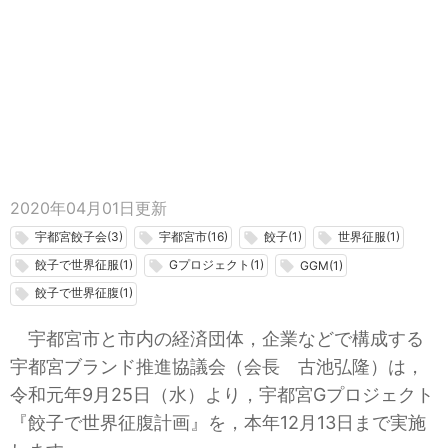
2020年04月01日
更新
宇都宮餃子会(3)
宇都宮市(16)
餃子(1)
世界征服(1)
local_offer
local_offer
local_offer
local_offer
餃子で世界征服(1)
Gプロジェクト(1)
local_offer
local_offer
local_offer
GGM(1)
餃子で世界征腹(1)
local_offer
宇都宮市と市内の経済団体，企業などで構成する
宇都宮ブランド推進協議会（会長 古池弘隆）は，
令和元年9月25日（水）より，宇都宮Gプロジェクト
『餃子で世界征腹計画』を，本年12月13日まで実施