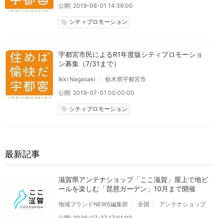
公開: 2019-08-01 14:36:00
シティプロモーション
local_offer
宇都宮市民によるR1年度版シティプロモーショ
ン募集（7/31まで）
Ikki Nagasaki
栃木県宇都宮市
公開: 2019-07-01 00:00:00
シティプロモーション
local_offer
最新記事
滋賀県アンテナショップ「ここ滋賀」屋上で地ビ
ールを楽しむ「琵琶ガーデン」10月まで開催
地域ブランドNEWS編集部
全国
アンテナショップ
公開: 2026-07-27 17:01:00