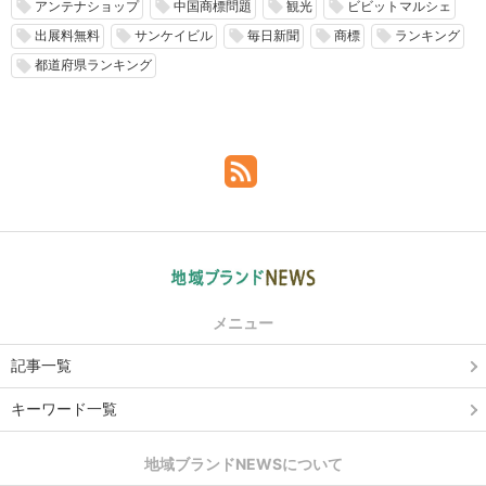
アンテナショップ
中国商標問題
観光
ビビットマルシェ
local_offer
local_offer
local_offer
local_offer
出展料無料
サンケイビル
毎日新聞
商標
ランキング
local_offer
local_offer
local_offer
local_offer
local_offer
都道府県ランキング
local_offer
メニュー
記事一覧
キーワード一覧
地域ブランドNEWSについて