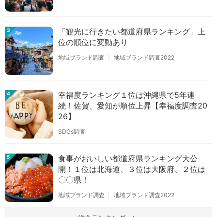
「観光に行きたい都道府県ランキング」上
3
位の順位に変動あり
地域ブランド調査
地域ブランド調査2022
幸福度ランキング１位は沖縄県で5年連
4
続！佐賀、愛知が順位上昇【幸福度調査20
26】
SDGs調査
食事がおいしい都道府県ランキング大公
5
開！１位は北海道、３位は大阪府、２位は
〇〇県！
地域ブランド調査
地域ブランド調査2022