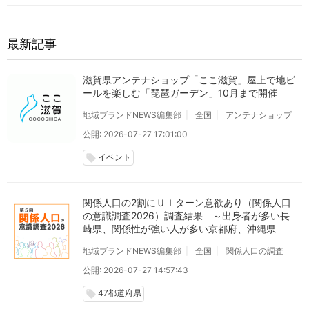
最新記事
滋賀県アンテナショップ「ここ滋賀」屋上で地ビ
ールを楽しむ「琵琶ガーデン」10月まで開催
地域ブランドNEWS編集部
全国
アンテナショップ
公開: 2026-07-27 17:01:00
イベント
local_offer
関係人口の2割にＵＩターン意欲あり（関係人口
の意識調査2026）調査結果 ～出身者が多い長
崎県、関係性が強い人が多い京都府、沖縄県
地域ブランドNEWS編集部
全国
関係人口の調査
公開: 2026-07-27 14:57:43
47都道府県
local_offer