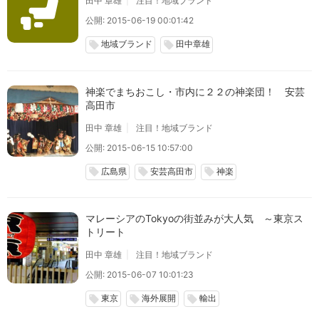
田中 章雄
注目！地域ブランド
公開: 2015-06-19 00:01:42
地域ブランド
田中章雄
local_offer
local_offer
神楽でまちおこし・市内に２２の神楽団！ 安芸
高田市
田中 章雄
注目！地域ブランド
公開: 2015-06-15 10:57:00
広島県
安芸高田市
神楽
local_offer
local_offer
local_offer
マレーシアのTokyoの街並みが大人気 ～東京ス
トリート
田中 章雄
注目！地域ブランド
公開: 2015-06-07 10:01:23
東京
海外展開
輸出
local_offer
local_offer
local_offer