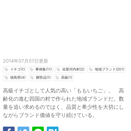
2014年07月07日
更新
イチゴ(1)
事例集(11)
佐那河内村(2)
地域ブランド(201)
local_offer
local_offer
local_offer
local_offer
徳島県(4)
贈答品(1)
高級(1)
local_offer
local_offer
local_offer
高級イチゴとして人気の高い「ももいちご」。 高
齢化の進む四国の村で作られた地域ブランドだ。数
量を追い求めるのではく、品質と希少性を大切にし
ながらブランド価値を守り続けている。