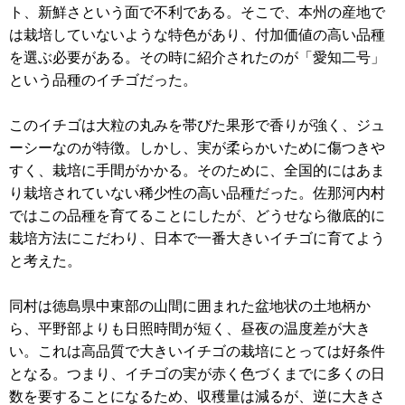
ト、新鮮さという面で不利である。そこで、本州の産地で
は栽培していないような特色があり、付加価値の高い品種
を選ぶ必要がある。その時に紹介されたのが「愛知二号」
という品種のイチゴだった。
このイチゴは大粒の丸みを帯びた果形で香りが強く、ジュ
ーシーなのが特徴。しかし、実が柔らかいために傷つきや
すく、栽培に手間がかかる。そのために、全国的にはあま
り栽培されていない稀少性の高い品種だった。佐那河内村
ではこの品種を育てることにしたが、どうせなら徹底的に
栽培方法にこだわり、日本で一番大きいイチゴに育てよう
と考えた。
同村は徳島県中東部の山間に囲まれた盆地状の土地柄か
ら、平野部よりも日照時間が短く、昼夜の温度差が大き
い。これは高品質で大きいイチゴの栽培にとっては好条件
となる。つまり、イチゴの実が赤く色づくまでに多くの日
数を要することになるため、収穫量は減るが、逆に大きさ