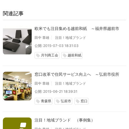
関連記事
欧米でも注目集める越前和紙 ～福井県越前市
田中 章雄
注目！地域ブランド
公開: 2015-07-03 18:31:03
月刊商工会
越前和紙
local_offer
local_offer
窓口改革で住民サービス向上へ ～弘前市役所
田中 章雄
注目！地域ブランド
公開: 2015-06-21 18:39:31
青森県
弘前市
窓口
local_offer
local_offer
local_offer
注目！地域ブランド （事例集）