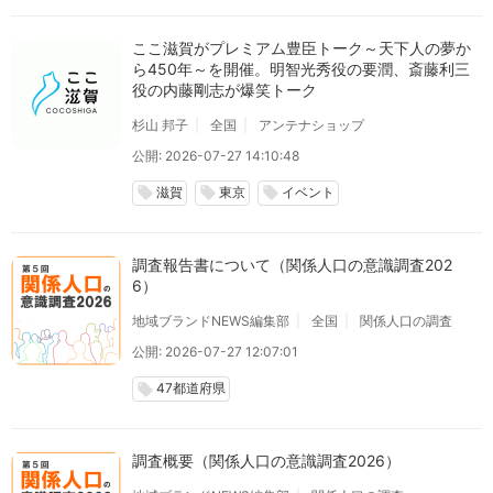
ここ滋賀がプレミアム豊臣トーク～天下人の夢か
ら450年～を開催。明智光秀役の要潤、斎藤利三
役の内藤剛志が爆笑トーク
杉山 邦子
全国
アンテナショップ
公開: 2026-07-27 14:10:48
滋賀
東京
イベント
local_offer
local_offer
local_offer
調査報告書について（関係人口の意識調査202
6）
地域ブランドNEWS編集部
全国
関係人口の調査
公開: 2026-07-27 12:07:01
47都道府県
local_offer
調査概要（関係人口の意識調査2026）