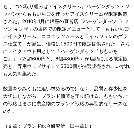
もう1つの取り組みはアイスクリーム。ハーゲンダッツ・ジ
ャパンからももいちごを使ったアイスクリームが限定製造
された。2010年1月に銀座の直営店「ハーゲンダッツ ラ メ
ゾン ギンザ」の店内での限定メニューとして「ももいちご
アイスクリーム、ココナッツムースとライムジュレのグラ
ス仕立て」が誕生。価格は1,500円で限定提供された。さら
にテイクアウト用として「ハーゲンダッツ『ももいち
ご』」（2個1600円と、6個4800円）が店頭による限定販
売と、専用ウェブサイトで5500個が抽選販売され、いずれ
も人気を集めた。
数量をやみくもに追い求めるのではなく、品質と稀少性を
大切にしながら、ブランド価値を守り続ける。ももいちご
の戦略はまさに農産物のブランド戦略の典型的なケースな
のだ。
（文章：ブランド総合研究所 田中章雄）