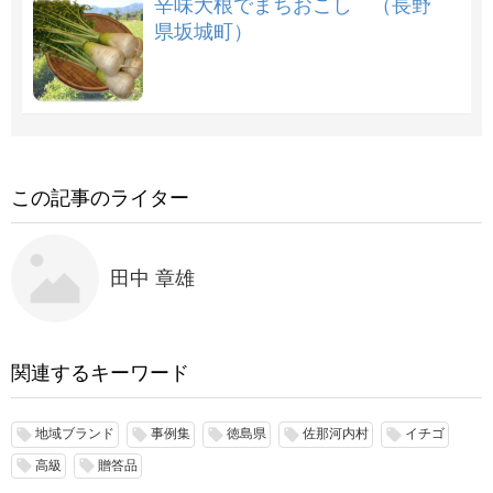
辛味大根でまちおこし （長野
県坂城町）
この記事のライター
田中 章雄
関連するキーワード
地域ブランド
事例集
徳島県
佐那河内村
イチゴ
local_offer
local_offer
local_offer
local_offer
local_offer
高級
贈答品
local_offer
local_offer