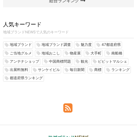
arrow_right_alt
総合ランキング
人気キーワード
地域ブランドNEWSで人気のキーワード
地域ブランド
地域ブランド調査
魅力度
47都道府県
local_offer
local_offer
local_offer
local_offer
ご当地グルメ
地域おこし
物産展
大手町
南船橋
local_offer
local_offer
local_offer
local_offer
local_offer
アンテナショップ
中国商標問題
観光
ビビットマルシェ
local_offer
local_offer
local_offer
local_offer
出展料無料
サンケイビル
毎日新聞
商標
ランキング
local_offer
local_offer
local_offer
local_offer
local_offer
都道府県ランキング
local_offer