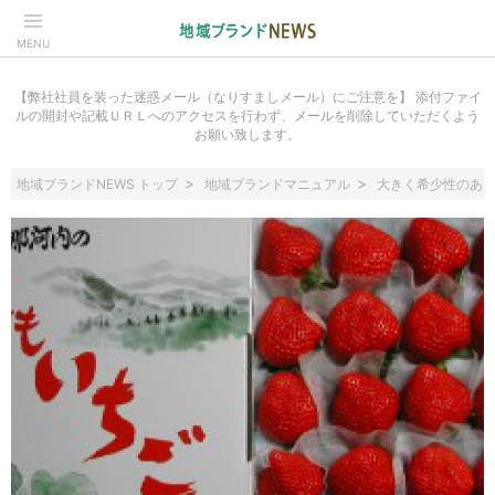
MENU
【弊社社員を装った迷惑メール（なりすましメール）にご注意を】 添付ファイ
ルの開封や記載ＵＲＬへのアクセスを行わず、メールを削除していただくよう
お願い致します。
地域ブランドNEWS トップ
地域ブランドマニュアル
大きく希少性のあ