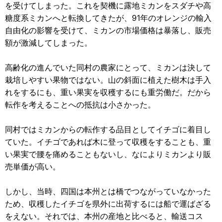
を受けてしまった。これを契機に露地ミカンをスダチや高
糖度系ミカンへと転換してきたが、91年のオレンジの輸入
自由化の影響を受けて、ミカンの市場価格は暴落し、販売
額が激減してしまった。
高齢化の進んでいた同村の農家にとって、ミカンは決して
栽培しやすい果物ではない。山の斜面に植えた樹木は手入
れをするにも、重い果実を収穫するにも重労働だ。だから
転作を考えることへの抵抗は小さかった。
同村ではミカンからの転作する品目としてイチゴに着目し
ていた。イチゴであれば木に登って収穫をすることも、重
い果実で腰を痛めることもないし、なによりミカンより販
売単価が高い。
しかし、当時、四国は本州とは橋でつながっていなかった
ため、収穫したイチゴを県外に出荷するには船で運ばざる
をえない。それでは、本州の産地と比べると、輸送コス