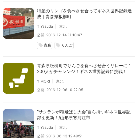
特産のリンゴを食べさせ合ってギネス世界記録達
成｜青森県板柳町
T.Yasuda
東北
公開: 2016-12-14 11:10:47
青森
りんご
local_offer
local_offer
青森県板柳町でりんごを食べさせ合うリレーに 1
200人がチャレンジ！ギネス世界記録に挑戦！
Y.MORI
東北
公開: 2016-12-06 10:22:05
”サクランボ種飛ばし大会”自ら持つギネス世界記
録を更新！/山形県寒河江市
T.Yasuda
東北
公開: 2016-06-13 12:49:51