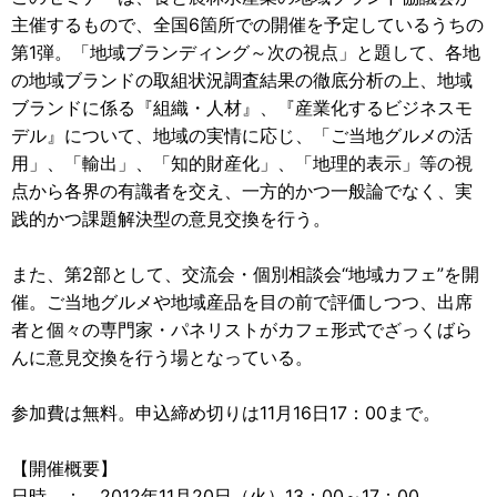
主催するもので、全国6箇所での開催を予定しているうちの
第1弾。「地域ブランディング～次の視点」と題して、各地
の地域ブランドの取組状況調査結果の徹底分析の上、地域
ブランドに係る『組織・人材』、『産業化するビジネスモ
デル』について、地域の実情に応じ、「ご当地グルメの活
用」、「輸出」、「知的財産化」、「地理的表示」等の視
点から各界の有識者を交え、一方的かつ一般論でなく、実
践的かつ課題解決型の意見交換を行う。
また、第2部として、交流会・個別相談会“地域カフェ”を開
催。ご当地グルメや地域産品を目の前で評価しつつ、出席
者と個々の専門家・パネリストがカフェ形式でざっくばら
んに意見交換を行う場となっている。
参加費は無料。申込締め切りは11月16日17：00まで。
【開催概要】
日時 ： 2012年11月20日（火）13：00～17：00