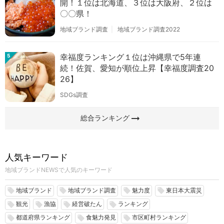
開！１位は北海道、３位は大阪府、２位は
〇〇県！
地域ブランド調査
地域ブランド調査2022
幸福度ランキング１位は沖縄県で5年連
5
続！佐賀、愛知が順位上昇【幸福度調査20
26】
SDGs調査
arrow_right_alt
総合ランキング
人気キーワード
地域ブランドNEWSで人気のキーワード
地域ブランド
地域ブランド調査
魅力度
東日本大震災
local_offer
local_offer
local_offer
local_offer
観光
漁協
経営破たん
ランキング
local_offer
local_offer
local_offer
local_offer
都道府県ランキング
食魅力発見
市区町村ランキング
local_offer
local_offer
local_offer