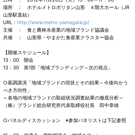
場所 ： ホテルメトロポリタン山形 ４階大ホール（JR
山形駅直結）
URL：
http://www.metro-yamagata.jp/
主催 ： 食と農林水産業の地域ブランド協議会
共催 ： 山形県・やまがた食産業クラスター協会
【開催スケジュール】
13：00 開会
13：30 第1部「地域ブランディング～次の視点」
○基調講演「地域ブランドの現状とその効果～今後向かう
べき方向性」
～各地の地域ブランドの取組状況調査結果の徹底分析～
（株）ブランド総合研究所代表取締役社長 田中章雄
○パネルディスカッション ※参加パネリストは下記参照