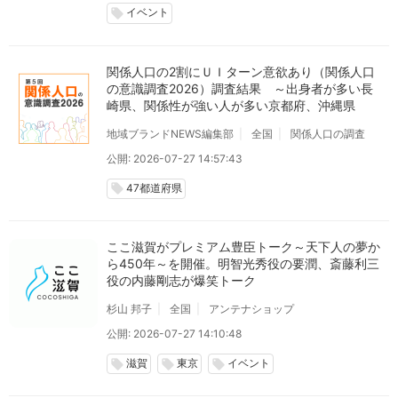
イベント
local_offer
関係人口の2割にＵＩターン意欲あり（関係人口
の意識調査2026）調査結果 ～出身者が多い長
崎県、関係性が強い人が多い京都府、沖縄県
地域ブランドNEWS編集部
全国
関係人口の調査
公開: 2026-07-27 14:57:43
47都道府県
local_offer
ここ滋賀がプレミアム豊臣トーク～天下人の夢か
ら450年～を開催。明智光秀役の要潤、斎藤利三
役の内藤剛志が爆笑トーク
杉山 邦子
全国
アンテナショップ
公開: 2026-07-27 14:10:48
滋賀
東京
イベント
local_offer
local_offer
local_offer