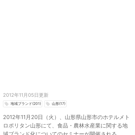
2012年11月05日
更新
地域ブランド(201)
山形(17)
local_offer
local_offer
2012年11月20日（火）、山形県山形市のホテルメト
ロポリタン山形にて、食品・農林水産業に関する地
域ブランド化についてのセミナーが開催される。