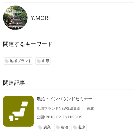
Y.MORI
関連するキーワード
地域ブランド
山形
local_offer
local_offer
関連記事
農泊・インバウンドセミナー
地域ブランドNEWS編集部
東北
公開: 2018-02-16 11:23:09
農業
農泊
登米
local_offer
local_offer
local_offer