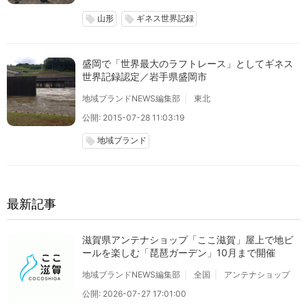
山形
ギネス世界記録
local_offer
local_offer
盛岡で「世界最大のラフトレース」としてギネス
世界記録認定／岩手県盛岡市
地域ブランドNEWS編集部
東北
公開: 2015-07-28 11:03:19
地域ブランド
local_offer
最新記事
滋賀県アンテナショップ「ここ滋賀」屋上で地ビ
ールを楽しむ「琵琶ガーデン」10月まで開催
地域ブランドNEWS編集部
全国
アンテナショップ
公開: 2026-07-27 17:01:00