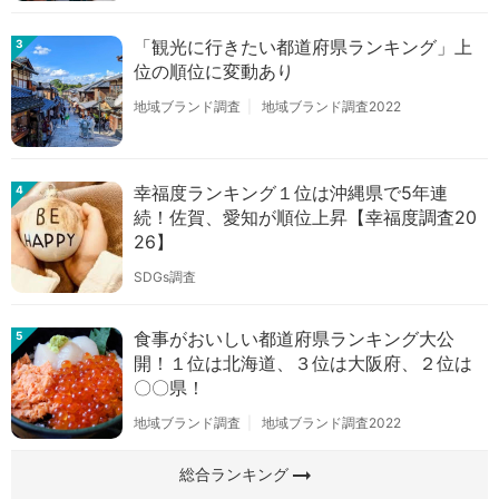
「観光に行きたい都道府県ランキング」上
3
位の順位に変動あり
地域ブランド調査
地域ブランド調査2022
幸福度ランキング１位は沖縄県で5年連
4
続！佐賀、愛知が順位上昇【幸福度調査20
26】
SDGs調査
食事がおいしい都道府県ランキング大公
5
開！１位は北海道、３位は大阪府、２位は
〇〇県！
地域ブランド調査
地域ブランド調査2022
arrow_right_alt
総合ランキング