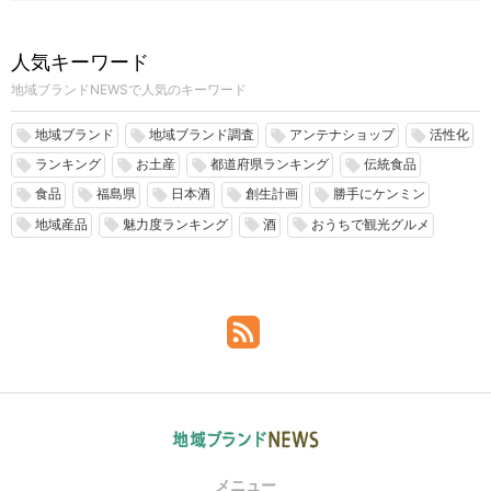
人気キーワード
地域ブランドNEWSで人気のキーワード
地域ブランド
地域ブランド調査
アンテナショップ
活性化
local_offer
local_offer
local_offer
local_offer
ランキング
お土産
都道府県ランキング
伝統食品
local_offer
local_offer
local_offer
local_offer
食品
福島県
日本酒
創生計画
勝手にケンミン
local_offer
local_offer
local_offer
local_offer
local_offer
地域産品
魅力度ランキング
酒
おうちで観光グルメ
local_offer
local_offer
local_offer
local_offer
メニュー