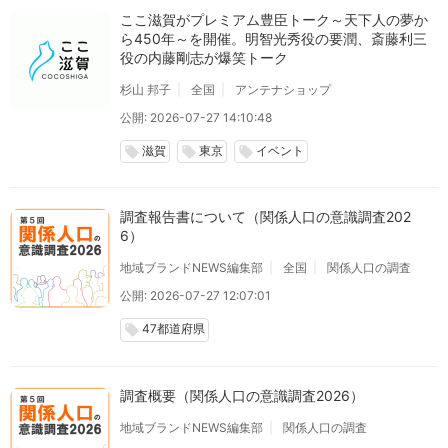
ここ滋賀がプレミアム豊臣トーク～天下人の夢か
ら450年～を開催。明智光秀役の要潤、斎藤利三
役の内藤剛志が爆笑トーク
杉山 邦子
全国
アンテナショップ
公開: 2026-07-27 14:10:48
滋賀
東京
イベント
local_offer
local_offer
local_offer
調査報告書について（関係人口の意識調査202
6）
地域ブランドNEWS編集部
全国
関係人口の調査
公開: 2026-07-27 12:07:01
47都道府県
local_offer
調査概要（関係人口の意識調査2026）
地域ブランドNEWS編集部
関係人口の調査