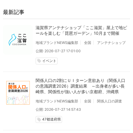
最新記事
滋賀県アンテナショップ「ここ滋賀」屋上で地ビ
ールを楽しむ「琵琶ガーデン」10月まで開催
地域ブランドNEWS編集部
全国
アンテナショップ
公開: 2026-07-27 17:01:00
イベント
local_offer
関係人口の2割にＵＩターン意欲あり（関係人口
の意識調査2026）調査結果 ～出身者が多い長
崎県、関係性が強い人が多い京都府、沖縄県
地域ブランドNEWS編集部
全国
関係人口の調査
公開: 2026-07-27 14:57:43
47都道府県
local_offer