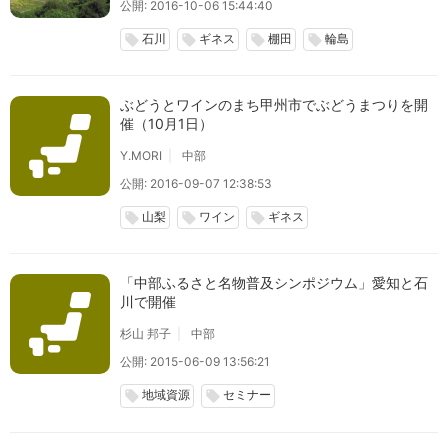
公開: 2016-10-06 15:44:40
石川
ギネス
棚田
輪島
local_offer
local_offer
local_offer
local_offer
ぶどうとワインのまち甲州市でぶどうまつりを開
催（10月1日）
Y.MORI
中部
公開: 2016-09-07 12:38:53
山梨
ワイン
ギネス
local_offer
local_offer
local_offer
「中部ふるさと名物普及シンポジウム」愛知と石
川で開催
杉山 邦子
中部
公開: 2015-06-09 13:56:21
地域資源
セミナー
local_offer
local_offer