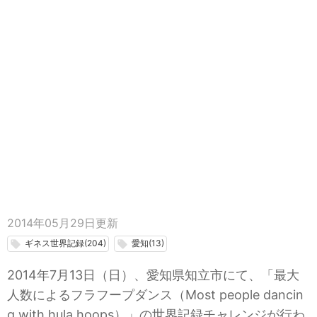
2014年05月29日
更新
ギネス世界記録(204)
愛知(13)
local_offer
local_offer
2014年7月13日（日）、愛知県知立市にて、「最大
人数によるフラフープダンス（Most people dancin
g with hula hoops）」の世界記録チャレンジが行わ