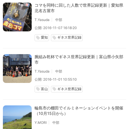
コマを同時に回した人数で世界記録更新｜愛知県
北名古屋市
T.Yasuda
中部
公開: 2016-11-07 16:18:20
愛知
ギネス世界記録
local_offer
local_offer
腕組み乾杯でギネス世界記録更新｜富山県小矢部
市
T.Yasuda
中部
公開: 2016-11-01 10:55:10
富山
ギネス世界記録
local_offer
local_offer
輪島市の棚田でイルミネーションイベントを開催
（10月15日から）
Y.MORI
中部