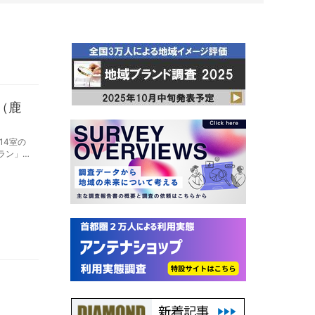
（鹿
14室の
ラン」を
の顧客満