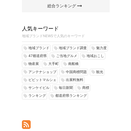
arrow_right_alt
総合ランキング
人気キーワード
地域ブランドNEWSで人気のキーワード
地域ブランド
地域ブランド調査
魅力度
local_offer
local_offer
local_offer
47都道府県
ご当地グルメ
地域おこし
local_offer
local_offer
local_offer
物産展
大手町
南船橋
local_offer
local_offer
local_offer
アンテナショップ
中国商標問題
観光
local_offer
local_offer
local_offer
ビビットマルシェ
出展料無料
local_offer
local_offer
サンケイビル
毎日新聞
商標
local_offer
local_offer
local_offer
ランキング
都道府県ランキング
local_offer
local_offer