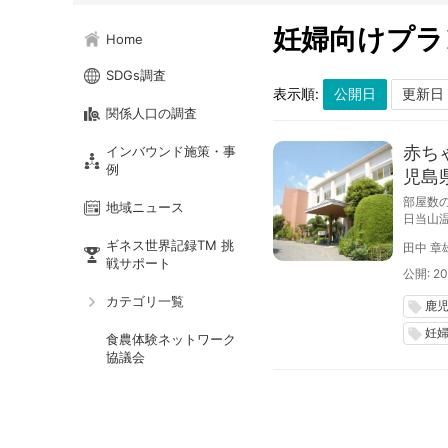
妊婦向けプラ
Home
SDGs調査
表示順:
関係人口の調査
赤ち
インバウンド施策・事
例
児島
部屋数
地域ニュース
日当山
導入し
ギネス世界記録TM 挑
田中 章
足度上
戦サポート
公開: 20
カテゴリ一覧
鹿
local_offer
妊
local_offer
食農体験ネットワーク
協議会