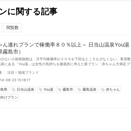
ンに関する記事
ゃん連れプランで稼働率８０％以上～ 日当山温泉You湯
県霧島市）
の少ない小規模旅館は、月平均稼働率が２０％を下回るところも少なくない。客室数
温泉にある「You湯」は女性の気持ちを徹底的に考えた新プラン「赤ちゃん大満足プ
てから、20代、30代のお客様が急増し、月間平均稼働率８０％以上、旅行サイトで
雄
注目！地域ブランド
位という人気
14-08-23 15:18:17
児島県
日当山温泉
You湯
霧島市
霧島温泉
赤ちゃん
local_offer
local_offer
local_offer
local_offer
local_offer
婦向けプラン