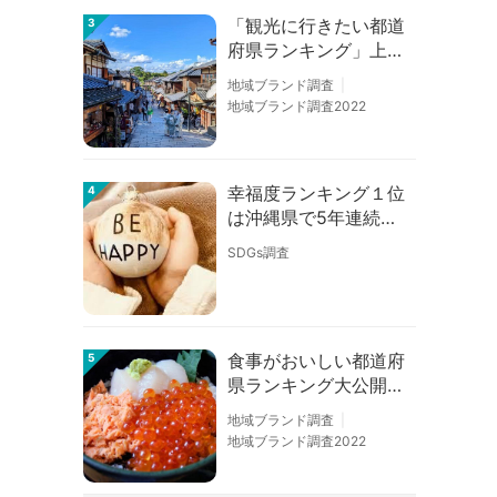
「観光に行きたい都道
3
府県ランキング」上位
の順位に変動あり
地域ブランド調査
地域ブランド調査2022
幸福度ランキング１位
4
は沖縄県で5年連続！
佐賀、愛知が順位上昇
SDGs調査
【幸福度調査2026】
食事がおいしい都道府
5
県ランキング大公開！
１位は北海道、３位は
地域ブランド調査
大阪府、２位は〇〇
地域ブランド調査2022
県！