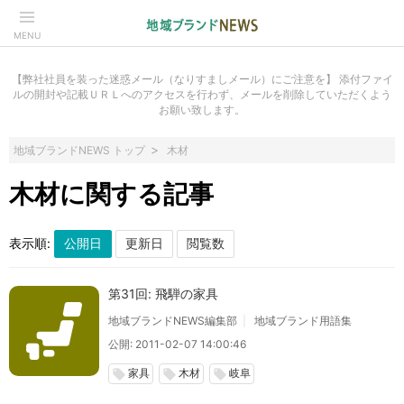
MENU
【弊社社員を装った迷惑メール（なりすましメール）にご注意を】 添付ファイ
ルの開封や記載ＵＲＬへのアクセスを行わず、メールを削除していただくよう
お願い致します。
地域ブランドNEWS トップ
木材
木材に関する記事
表示順:
第31回: 飛騨の家具
地域ブランドNEWS編集部
地域ブランド用語集
公開: 2011-02-07 14:00:46
家具
木材
岐阜
local_offer
local_offer
local_offer