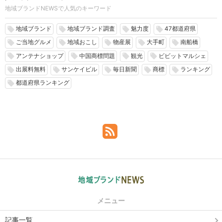
地域ブランドNEWSで人気のキーワード
地域ブランド
地域ブランド調査
魅力度
47都道府県
local_offer
local_offer
local_offer
local_offer
ご当地グルメ
地域おこし
物産展
大手町
南船橋
local_offer
local_offer
local_offer
local_offer
local_offer
アンテナショップ
中国商標問題
観光
ビビットマルシェ
local_offer
local_offer
local_offer
local_offer
出展料無料
サンケイビル
毎日新聞
商標
ランキング
local_offer
local_offer
local_offer
local_offer
local_offer
都道府県ランキング
local_offer
メニュー
記事一覧