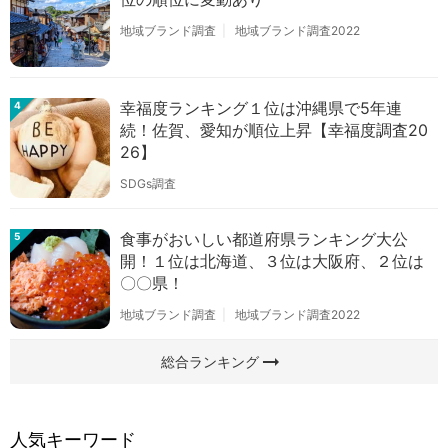
地域ブランド調査
地域ブランド調査2022
幸福度ランキング１位は沖縄県で5年連
4
続！佐賀、愛知が順位上昇【幸福度調査20
26】
SDGs調査
食事がおいしい都道府県ランキング大公
5
開！１位は北海道、３位は大阪府、２位は
〇〇県！
地域ブランド調査
地域ブランド調査2022
arrow_right_alt
総合ランキング
人気キーワード