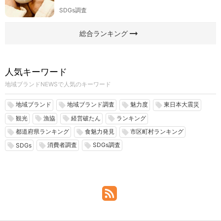
SDGs調査
arrow_right_alt
総合ランキング
人気キーワード
地域ブランドNEWSで人気のキーワード
地域ブランド
地域ブランド調査
魅力度
東日本大震災
local_offer
local_offer
local_offer
local_offer
観光
漁協
経営破たん
ランキング
local_offer
local_offer
local_offer
local_offer
都道府県ランキング
食魅力発見
市区町村ランキング
local_offer
local_offer
local_offer
消費者調査
SDGs調査
local_offer
local_offer
local_offer
SDGs