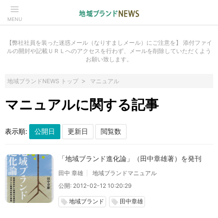
MENU
【弊社社員を装った迷惑メール（なりすましメール）にご注意を】 添付ファイ
ルの開封や記載ＵＲＬへのアクセスを行わず、メールを削除していただくよう
お願い致します。
地域ブランドNEWS トップ
マニュアル
マニュアルに関する記事
表示順:
「地域ブランド進化論」（田中章雄著）を発刊
田中 章雄
地域ブランドマニュアル
公開: 2012-02-12 10:20:29
地域ブランド
田中章雄
local_offer
local_offer