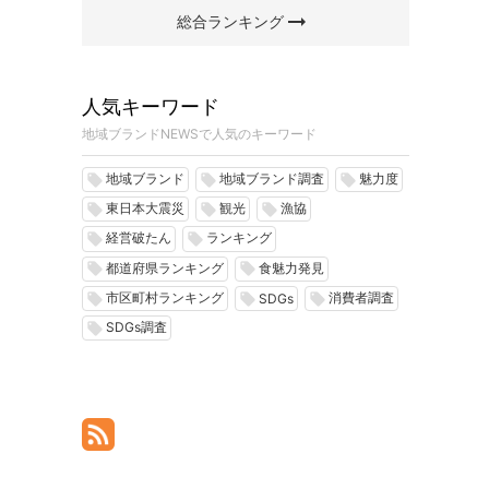
arrow_right_alt
総合ランキング
人気キーワード
地域ブランドNEWSで人気のキーワード
地域ブランド
地域ブランド調査
魅力度
local_offer
local_offer
local_offer
東日本大震災
観光
漁協
local_offer
local_offer
local_offer
経営破たん
ランキング
local_offer
local_offer
都道府県ランキング
食魅力発見
local_offer
local_offer
市区町村ランキング
消費者調査
local_offer
local_offer
local_offer
SDGs
SDGs調査
local_offer