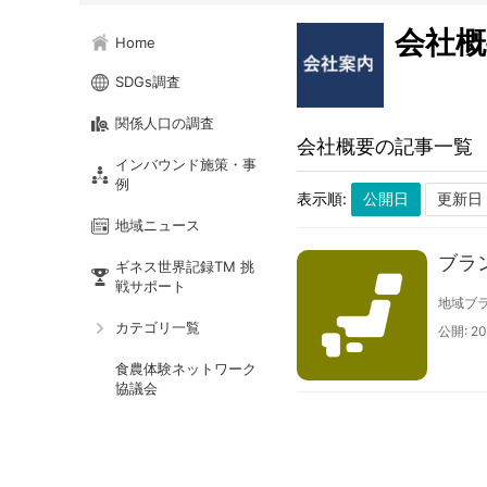
会社概
Home
SDGs調査
関係人口の調査
会社概要の記事一覧
インバウンド施策・事
例
表示順:
地域ニュース
ブラ
ギネス世界記録TM 挑
戦サポート
地域ブラ
カテゴリ一覧
公開: 20
食農体験ネットワーク
協議会