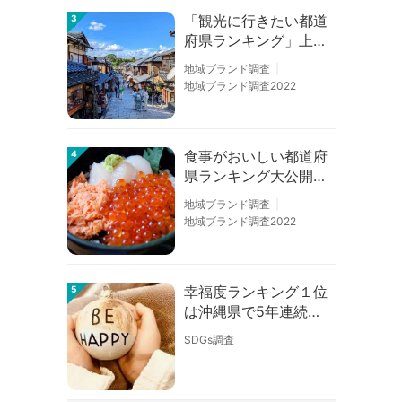
「観光に行きたい都道
3
府県ランキング」上位
の順位に変動あり
地域ブランド調査
地域ブランド調査2022
食事がおいしい都道府
4
県ランキング大公開！
１位は北海道、３位は
地域ブランド調査
大阪府、２位は〇〇
地域ブランド調査2022
県！
幸福度ランキング１位
5
は沖縄県で5年連続！
佐賀、愛知が順位上昇
SDGs調査
【幸福度調査2026】