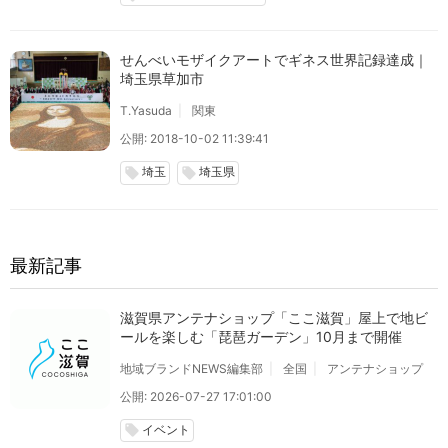
せんべいモザイクアートでギネス世界記録達成｜
埼玉県草加市
T.Yasuda
関東
公開: 2018-10-02 11:39:41
埼玉
埼玉県
local_offer
local_offer
最新記事
滋賀県アンテナショップ「ここ滋賀」屋上で地ビ
ールを楽しむ「琵琶ガーデン」10月まで開催
地域ブランドNEWS編集部
全国
アンテナショップ
公開: 2026-07-27 17:01:00
イベント
local_offer