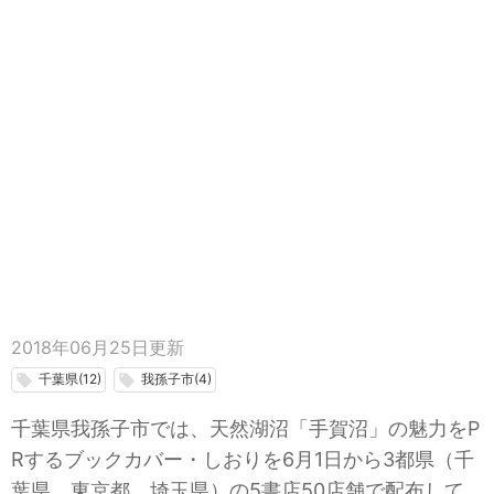
2018年06月25日
更新
千葉県(12)
我孫子市(4)
local_offer
local_offer
千葉県我孫子市では、天然湖沼「手賀沼」の魅力をP
Rするブックカバー・しおりを6月1日から3都県（千
葉県、東京都、埼玉県）の5書店50店舗で配布して