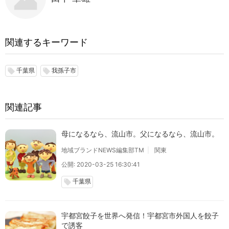
関連するキーワード
千葉県
我孫子市
local_offer
local_offer
関連記事
母になるなら、流山市。父になるなら、流山市。
地域ブランドNEWS編集部TM
関東
公開: 2020-03-25 16:30:41
千葉県
local_offer
宇都宮餃子を世界へ発信！宇都宮市外国人を餃子
で誘客