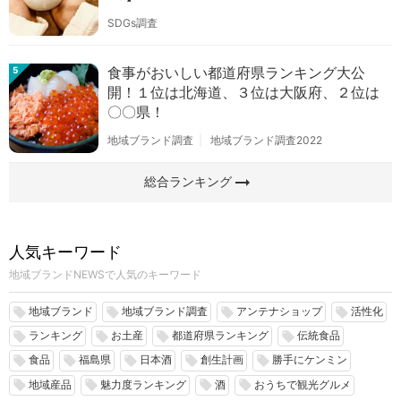
SDGs調査
食事がおいしい都道府県ランキング大公
5
開！１位は北海道、３位は大阪府、２位は
〇〇県！
地域ブランド調査
地域ブランド調査2022
arrow_right_alt
総合ランキング
人気キーワード
地域ブランドNEWSで人気のキーワード
地域ブランド
地域ブランド調査
アンテナショップ
活性化
local_offer
local_offer
local_offer
local_offer
ランキング
お土産
都道府県ランキング
伝統食品
local_offer
local_offer
local_offer
local_offer
食品
福島県
日本酒
創生計画
勝手にケンミン
local_offer
local_offer
local_offer
local_offer
local_offer
地域産品
魅力度ランキング
酒
おうちで観光グルメ
local_offer
local_offer
local_offer
local_offer