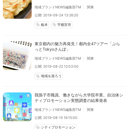
地域ブランドNEWS編集部TM
関東
公開: 2019-09-24 13:26:20
栃木
宇都宮市
local_offer
local_offer
東京都内の魅力再発見！都内全47ツアー「ぶら
っとTokyoさんぽ」
地域ブランドNEWS編集部TM
関東
公開: 2019-08-22 12:03:00
地域を巡ろう
local_offer
我孫子市職員、働きながら大学院卒業。自治体シ
ティプロモーション実態調査の結果発表
地域ブランドNEWS編集部TM
関東
公開: 2019-08-15 16:15:00
シティプロモーション
local_offer