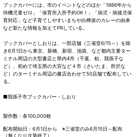
ブックカバーには、市のイベントなどのほか「1986年から
待機
児童ゼロ」「保育所入所予約OK！」「病児・病後児保
育対応」な
ど子育てしやすいまちや白樺派のカレーの由来
など新たな情報を加
えてPRしている。
ブックカバーとしおりは、一部店舗（三省堂6/15～）を除
き6
月1日から東京、新橋、新宿、池袋、など都内主要ター
ミナル周辺
の大型書店と県内4市（千葉、柏、我孫子な
ど）、
初めて埼玉県の大宮など４市（さいたま、所沢な
ど）のターミナル
周辺の書店合わせて50店舗で配布してい
る。
■我孫子市ブックカバー・しおり
製作数：各100,000枚
配布開始日：6月1日から ※三省堂のみ6月15日～配布
（無くなり次第終了）