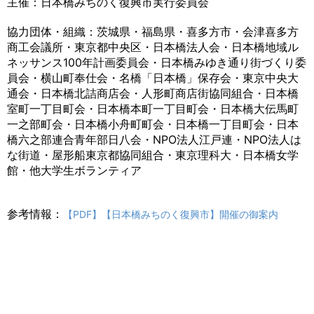
主催：日本橋みちのく復興市実行委員会
協力団体・組織：茨城県・福島県・喜多方市・会津喜多方
商工会議所・東京都中央区・日本橋法人会・日本橋地域ル
ネッサンス100年計画委員会・日本橋みゆき通り街づくり委
員会・横山町奉仕会・名橋「日本橋」保存会・東京中央大
通会・日本橋北詰商店会・人形町商店街協同組合・日本橋
室町一丁目町会・日本橋本町一丁目町会・日本橋大伝馬町
一之部町会・日本橋小舟町町会・日本橋一丁目町会・日本
橋六之部連合青年部日八会・NPO法人江戸連・NPO法人は
な街道・屋形船東京都協同組合・東京理科大・日本橋女学
館・他大学生ボランティア
参考情報：
【PDF】【日本橋みちのく復興市】開催の御案内