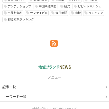
アンテナショップ
中国商標問題
観光
ビビットマルシェ
local_offer
local_offer
local_offer
local_offer
出展料無料
サンケイビル
毎日新聞
商標
ランキング
local_offer
local_offer
local_offer
local_offer
local_offer
都道府県ランキング
local_offer
メニュー
記事一覧
キーワード一覧
地域ブランドNEWSについて