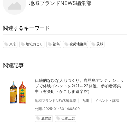
地域ブランドNEWS編集部
関連するキーワード
東京
地域おこし
福島
被災地復興
茨城
local_offer
local_offer
local_offer
local_offer
local_offer
関連記事
伝統的なひな人形づくり。鹿児島アンテナショッ
プで体験イベントを2/21～23開催。参加者募集
中（有楽町・かごしま遊楽館）
地域ブランドNEWS編集部
九州
イベント・講演
公開: 2025-01-30 14:08:00
鹿児島
伝統工芸
local_offer
local_offer