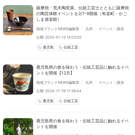
薩摩焼・荒木陶窯展、伝統工芸士とともに薩摩焼
の陶芸体験イベントを2/7-9開催（有楽町・かご
しま遊楽館）
地域ブランドNEWS編集部
九州
イベント・講演
公開: 2025-01-12 15:02:00
鹿児島
伝統工芸
local_offer
local_offer
鹿児島県の食を味わう・伝統工芸品に触れるイベ
ントを開催【12月】
地域ブランドNEWS編集部
九州
イベント・講演
公開: 2024-11-19 17:36:44
鹿児島
伝統工芸
local_offer
local_offer
鹿児島県の食を味わう・伝統工芸品に触れるイベ
ントを開催