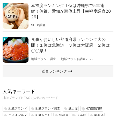
幸福度ランキング１位は沖縄県で5年連
4
続！佐賀、愛知が順位上昇【幸福度調査20
26】
SDGs調査
食事がおいしい都道府県ランキング大公
5
開！１位は北海道、３位は大阪府、２位は
〇〇県！
地域ブランド調査
地域ブランド調査2022
arrow_right_alt
総合ランキング
人気キーワード
地域ブランドNEWSで人気のキーワード
地域ブランド
地域ブランド調査
魅力度
47都道府県
local_offer
local_offer
local_offer
local_offer
ご当地グルメ
地域おこし
物産展
大手町
南船橋
local_offer
local_offer
local_offer
local_offer
local_offer