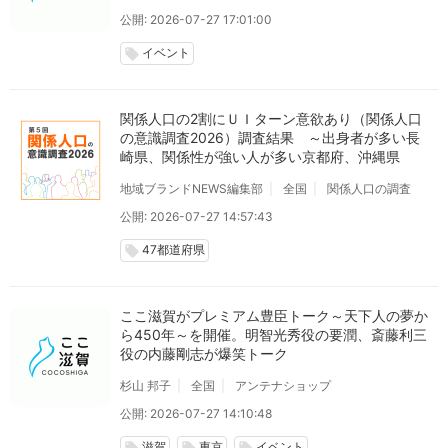
公開: 2026-07-27 17:01:00
イベント
local_offer
関係人口の2割にＵＩターン意欲あり（関係人口
の意識調査2026）調査結果 ～出身者が多い長
崎県、関係性が強い人が多い京都府、沖縄県
地域ブランドNEWS編集部
全国
関係人口の調査
公開: 2026-07-27 14:57:43
47都道府県
local_offer
ここ滋賀がプレミアム豊臣トーク～天下人の夢か
ら450年～を開催。明智光秀役の要潤、斎藤利三
役の内藤剛志が爆笑トーク
杉山 邦子
全国
アンテナショップ
公開: 2026-07-27 14:10:48
滋賀
東京
イベント