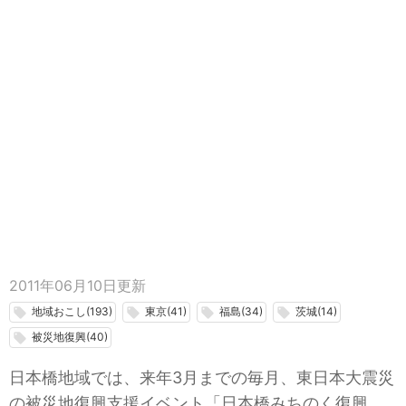
2011年06月10日
更新
地域おこし(193)
東京(41)
福島(34)
茨城(14)
local_offer
local_offer
local_offer
local_offer
被災地復興(40)
local_offer
日本橋地域では、来年3月までの毎月、東日本大震災
の被災地復興支援イベント「日本橋みちのく復興