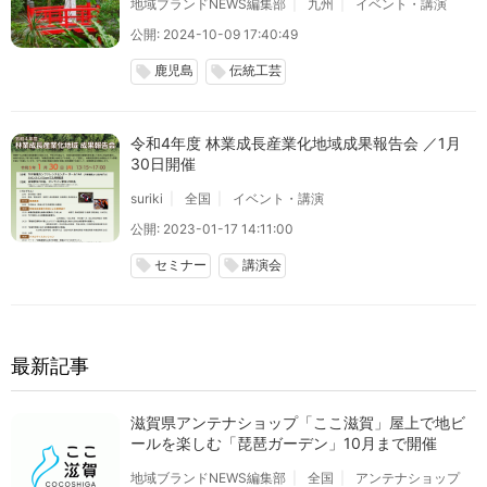
地域ブランドNEWS編集部
九州
イベント・講演
公開: 2024-10-09 17:40:49
鹿児島
伝統工芸
local_offer
local_offer
令和4年度 林業成長産業化地域成果報告会 ／1月
30日開催
suriki
全国
イベント・講演
公開: 2023-01-17 14:11:00
セミナー
講演会
local_offer
local_offer
最新記事
滋賀県アンテナショップ「ここ滋賀」屋上で地ビ
ールを楽しむ「琵琶ガーデン」10月まで開催
地域ブランドNEWS編集部
全国
アンテナショップ