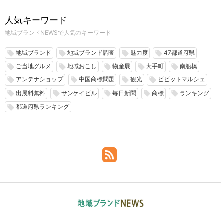
人気キーワード
地域ブランドNEWSで人気のキーワード
地域ブランド
地域ブランド調査
魅力度
47都道府県
local_offer
local_offer
local_offer
local_offer
ご当地グルメ
地域おこし
物産展
大手町
南船橋
local_offer
local_offer
local_offer
local_offer
local_offer
アンテナショップ
中国商標問題
観光
ビビットマルシェ
local_offer
local_offer
local_offer
local_offer
出展料無料
サンケイビル
毎日新聞
商標
ランキング
local_offer
local_offer
local_offer
local_offer
local_offer
都道府県ランキング
local_offer