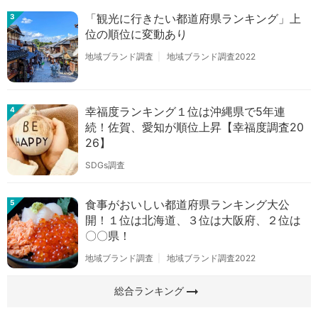
「観光に行きたい都道府県ランキング」上
3
位の順位に変動あり
地域ブランド調査
地域ブランド調査2022
幸福度ランキング１位は沖縄県で5年連
4
続！佐賀、愛知が順位上昇【幸福度調査20
26】
SDGs調査
食事がおいしい都道府県ランキング大公
5
開！１位は北海道、３位は大阪府、２位は
〇〇県！
地域ブランド調査
地域ブランド調査2022
arrow_right_alt
総合ランキング