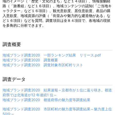
域のイメージ（「歴史・文化のまち」など１４項目）、情報接触経
路（「旅番組」など１６項目）、地域コンテンツの認知(「ご当地キ
ャラクター」など１６項目）、観光意欲度、居住意欲度、産品の購
入意欲度、地域資源の評価（「街並みや魅力的な建造物がある」な
ど１６項目）などを質問。調査項目は全８４項目で、各地域の現状
を多角的に分析できます。
調査概要
地域ブランド調査2020 一部ランキング結果 リリース.pdf
地域ブランド調査2020 調査概要
地域ブランド調査2020 調査対象市区町村リスト
調査データ
地域ブランド調査2020 結果速報～京都市が１位に返り咲き。都道
府県では北海道が12 年連続1 位～
地域ブランド調査2020 都道府県の魅力度等調査結果
地域ブランド調査2020 市区町村の魅力度等調査結果～魅力度上位
50位～