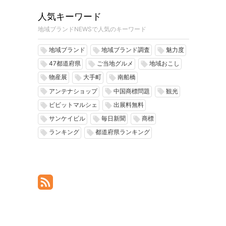
。
人気キーワード
地域ブランドNEWSで人気のキーワード
地域ブランド
地域ブランド調査
魅力度
local_offer
local_offer
local_offer
47都道府県
ご当地グルメ
地域おこし
local_offer
local_offer
local_offer
物産展
大手町
南船橋
local_offer
local_offer
local_offer
アンテナショップ
中国商標問題
観光
local_offer
local_offer
local_offer
ビビットマルシェ
出展料無料
local_offer
local_offer
サンケイビル
毎日新聞
商標
local_offer
local_offer
local_offer
ランキング
都道府県ランキング
local_offer
local_offer