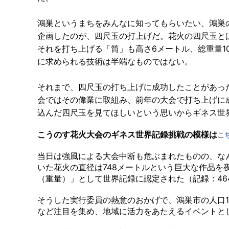
鴻巣というまちをみんなに知ってもらいたい、鴻巣
企画したのが、四尺玉の打上げだ。花火の四尺玉とは
それを打ち上げる「筒」も高さ6メートル、総重量1
に求められる技術は半端なものではない。
それまで、四尺玉の打ち上げに成功したことがあっ
会ではその偉業に取組み、前年の大会で打ち上げに
込んだ四尺玉を見てほしいという思いからギネス世
こうのす花火大会のギネス世界記録挑戦の模様は
こ
当日は強風による大会中断も危ぶまれたものの、な
いた花火の直径は748メートルという巨大な作品
（重量）」として世界記録に認定された（記録：464.8
そうした実行委員の熱意のおかげで、鴻巣市の人口12
など注目を集め、地域に活力をあたえるイベントと