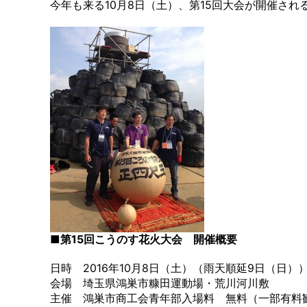
今年も来る10月8日（土）、第15回大会が開催さ
■第15回こうのす花火大会 開催概要
日時 2016年10月8日（土）（雨天順延9日（日）
会場 埼玉県鴻巣市糠田運動場・荒川河川敷
主催 鴻巣市商工会青年部入場料 無料（一部有料