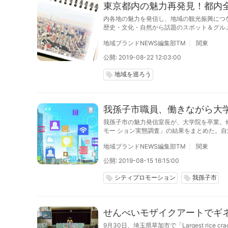
東京都内の魅力再発見！都内全
内各地の魅力を発信し、地域の観光振興につ
歴史・文化・自然から話題のスポット＆グル
わえる。
地域ブランドNEWS編集部TM
関東
公開: 2019-08-22 12:03:00
地域を巡ろう
local_offer
我孫子市職員、働きながら大
我孫子市の魅力発信室長が、大学院を卒業。修
モー ション実態調査」の結果をまとめた。
地域ブランドNEWS編集部TM
関東
公開: 2019-08-15 16:15:00
シティプロモーション
我孫子市
local_offer
local_offer
せんべいモザイクアートでギ
9月30日、埼玉県草加市で「Largest rice 