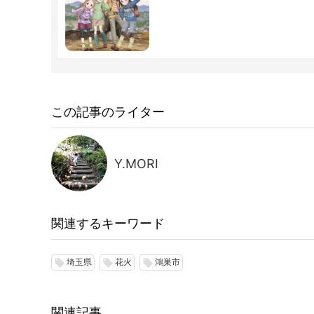
この記事のライター
Y.MORI
関連するキーワード
埼玉県
花火
鴻巣市
local_offer
local_offer
local_offer
関連記事