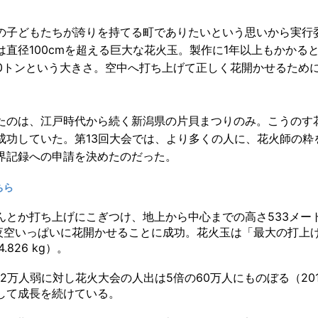
の子どもたちが誇りを持てる町でありたいという思いから実行
直径100cmを超える巨大な花火玉。製作に1年以上もかかる
0トンという大きさ。空中へ打ち上げて正しく花開かせるため
たのは、江戸時代から続く新潟県の片貝まつりのみ。こうのす
成功していた。第13回大会では、より多くの人に、花火師の粋
界記録への申請を決めたのだった。
ちら
んとか打ち上げにこぎつけ、地上から中心までの高さ533メー
を夜空いっぱいに花開かせることに成功。花火玉は「最大の打上
26 kg）。
万人弱に対し花火大会の人出は5倍の60万人にものぼる（20
して成長を続けている。