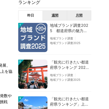
ランキング
昨日
週間
月間
地域ブランド調査202
1
5 都道府県の魅力度
等調査結果
地域ブランド調査
地域ブランド調査2025
「観光に行きたい都道
2
発展、
府県ランキング 202
以上を協
6」京都は低下、神奈
地域ブランド調査
川上昇
地域ブランド調査2025
げ発数や
「観光に行きたい都道
3
録挑戦
府県ランキング」上位