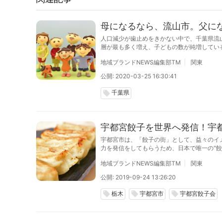
母になるなら、流山市。父に
人口減少が歯止めをきかない中で、千葉県流
層が最も多く増え、子どもの数が純増してい
地域ブランドNEWS編集部TM
関東
公開: 2020-03-25 16:30:41
千葉県
local_offer
宇都宮餃子を世界へ発信！宇
宇都宮市は、「餃子の街」として、益々のイ
力を発信をしてもらうため、日本で唯一の"餃
ントをおこないます。
地域ブランドNEWS編集部TM
関東
公開: 2019-09-24 13:26:20
栃木
宇都宮市
宇都宮餃子会
local_offer
local_offer
local_offer