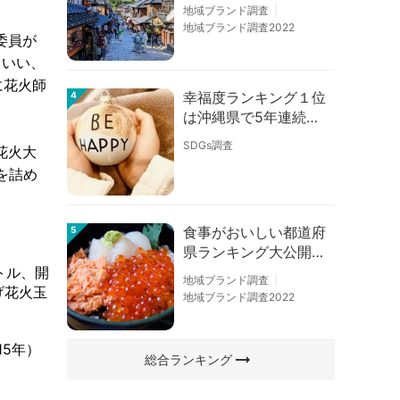
の順位に変動あり
地域ブランド調査
地域ブランド調査2022
委員が
といい、
に花火師
幸福度ランキング１位
4
は沖縄県で5年連続！
佐賀、愛知が順位上昇
SDGs調査
花火大
【幸福度調査2026】
を詰め
食事がおいしい都道府
5
県ランキング大公開！
１位は北海道、３位は
トル、開
地域ブランド調査
大阪府、２位は〇〇
げ花火玉
地域ブランド調査2022
県！
15年）
arrow_right_alt
総合ランキング