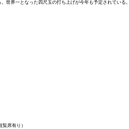
れる。世界一となった四尺玉の打ち上げが今年も予定されている
）
観覧席有り）