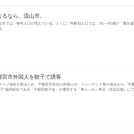
なるなら、流山市。
山市では、毎年人口が増えている。とくに、年齢別人口では、30～40歳の「働き盛
る。
都宮市外国人を餃子で誘客
メージ強化を図るため、宇都宮市在住の外国人や、インバウンド客の視点から、宇
子"協同組合である「宇都宮餃子会」が運営する「来らっせ」本店（常設店舗）にて