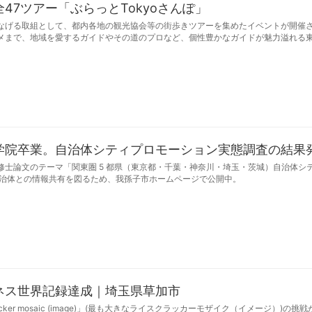
47ツアー「ぶらっとTokyoさんぽ」
なげる取組として、都内各地の観光協会等の街歩きツアーを集めたイベントが開催
メまで、地域を愛するガイドやその道のプロなど、個性豊かなガイドが魅力溢れる
学院卒業。自治体シティプロモーション実態調査の結果
士論文のテーマ「関東圏 5 都県（東京都・千葉・神奈川・埼玉・茨城）自治体シ
自治体との情報共有を図るため、我孫子市ホームページで公開中。
ネス世界記録達成｜埼玉県草加市
cracker mosaic (image)」(最も大きなライスクラッカーモザイク（イメージ）)の挑