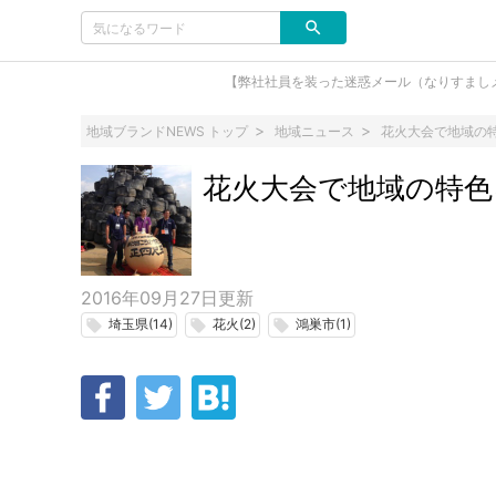
【弊社社員を装った迷惑メール（なりすまし
地域ブランドNEWS トップ
地域ニュース
花火大会で地域の
花火大会で地域の特
2016年09月27日
更新
埼玉県(14)
花火(2)
鴻巣市(1)
local_offer
local_offer
local_offer