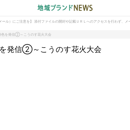
メール）にご注意を】 添付ファイルの開封や記載ＵＲＬへのアクセスを行わず、メ
特色を発信②～こうのす花火大会
色を発信②～こうのす花火大会