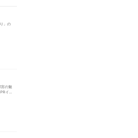
り」の
都宮の魅
PRイベ