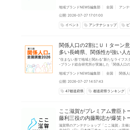
ン「琵琶ガーデン」をで10月31日(木)までの
地域ブランドNEWS編集部
全国
アンテ
公開: 2026-07-27 17:01:00
イベント
アンテナショップ
ビ
local_offer
local_offer
local_offer
関係人口の2割にＵＩターン意
多い長崎県、関係性が強い人
“住まない形で地域と関わる”新たなライフス
-ブランド総合研究所が実施した「関係人口の
地域ブランドNEWS編集部
全国
関係人
公開: 2026-07-27 14:57:43
47都道府県
都道府県ランキング
local_offer
local_offer
lo
ここ滋賀がプレミアム豊臣ト
藤利三役の内藤剛志が爆笑ト
滋賀県のアンテナショップ「ここ滋賀」主催によ