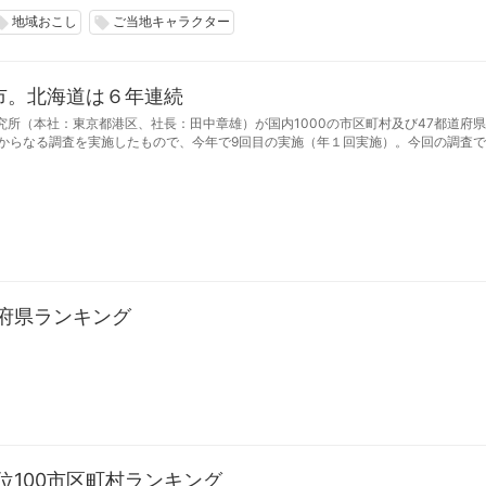
地域おこし
ご当地キャラクター
l_offer
local_offer
市。北海道は６年連続
所（本社：東京都港区、社長：田中章雄）が国内1000の市区町村及び47都道府
からなる調査を実施したもので、今年で9回目の実施（年１回実施）。今回の調査で
た。
道府県ランキング
位100市区町村ランキング