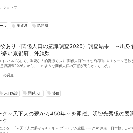
期間、毎週金曜日の17:00から21:00まで開催している。（※雨天中止）
ナショップ
ール
滋賀県
琵琶湖
local_offer
local_offer
欲あり（関係人口の意識調査2026）調査結果 ～出身
が多い京都府、沖縄県
タイルへの関心で、重要な人的資源である“関係人口”のうち約2割にＵＩターン意欲が
意識調査2026」から、このような関係人口の実態が明らかになった。
口の調査
人口減少
関係人口
移住
cal_offer
local_offer
local_offer
ーク～天下人の夢から450年～を開催。明智光秀役の要
ーク
る、「～天下人の夢から450年～ プレミアム豊臣トーク in 東京・日本橋」が202