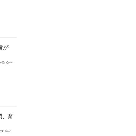
者が
ある--
潤、斎
6 年7