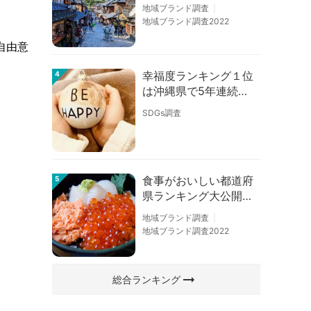
の順位に変動あり
地域ブランド調査
地域ブランド調査2022
自由意
幸福度ランキング１位
4
は沖縄県で5年連続！
佐賀、愛知が順位上昇
SDGs調査
【幸福度調査2026】
食事がおいしい都道府
5
県ランキング大公開！
１位は北海道、３位は
地域ブランド調査
大阪府、２位は〇〇
地域ブランド調査2022
県！
arrow_right_alt
総合ランキング