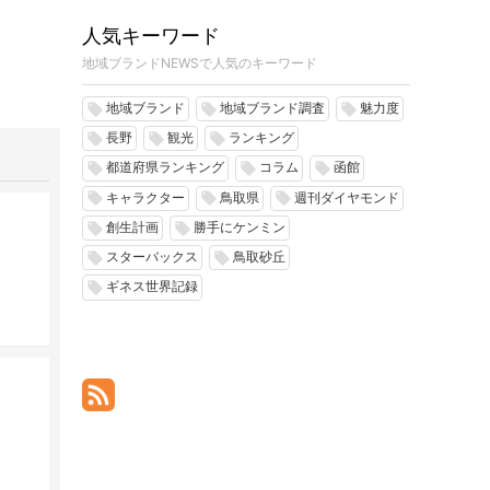
人気キーワード
地域ブランドNEWSで人気のキーワード
地域ブランド
地域ブランド調査
魅力度
local_offer
local_offer
local_offer
長野
観光
ランキング
local_offer
local_offer
local_offer
都道府県ランキング
コラム
函館
local_offer
local_offer
local_offer
キャラクター
鳥取県
週刊ダイヤモンド
local_offer
local_offer
local_offer
創生計画
勝手にケンミン
local_offer
local_offer
スターバックス
鳥取砂丘
local_offer
local_offer
ギネス世界記録
local_offer