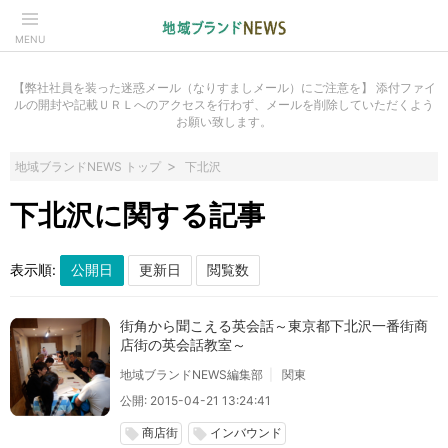
MENU
【弊社社員を装った迷惑メール（なりすましメール）にご注意を】 添付ファイ
ルの開封や記載ＵＲＬへのアクセスを行わず、メールを削除していただくよう
お願い致します。
地域ブランドNEWS トップ
下北沢
下北沢に関する記事
表示順:
街角から聞こえる英会話～東京都下北沢一番街商
店街の英会話教室～
地域ブランドNEWS編集部
関東
公開: 2015-04-21 13:24:41
商店街
インバウンド
local_offer
local_offer