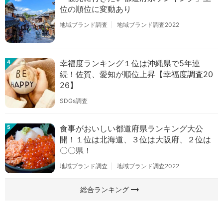
位の順位に変動あり
地域ブランド調査
地域ブランド調査2022
幸福度ランキング１位は沖縄県で5年連
4
続！佐賀、愛知が順位上昇【幸福度調査20
26】
SDGs調査
食事がおいしい都道府県ランキング大公
5
開！１位は北海道、３位は大阪府、２位は
〇〇県！
地域ブランド調査
地域ブランド調査2022
arrow_right_alt
総合ランキング