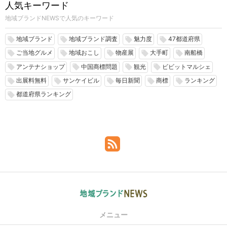
人気キーワード
地域ブランドNEWSで人気のキーワード
地域ブランド
地域ブランド調査
魅力度
47都道府県
local_offer
local_offer
local_offer
local_offer
ご当地グルメ
地域おこし
物産展
大手町
南船橋
local_offer
local_offer
local_offer
local_offer
local_offer
アンテナショップ
中国商標問題
観光
ビビットマルシェ
local_offer
local_offer
local_offer
local_offer
出展料無料
サンケイビル
毎日新聞
商標
ランキング
local_offer
local_offer
local_offer
local_offer
local_offer
都道府県ランキング
local_offer
メニュー