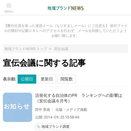
MENU
【弊社社員を装った迷惑メール（なりすましメール）にご注意を】 添付ファイ
ルの開封や記載ＵＲＬへのアクセスを行わず、メールを削除していただくよう
お願い致します。
地域ブランドNEWS トップ
宣伝会議
宣伝会議に関する記事
表示順:
活発化する自治体のPR ランキングへの影響は
（宣伝会議６月号）
田中 章雄
出版・メディア掲載
公開: 2014-05-25 15:58:46
地域ブランド調査
local_offer