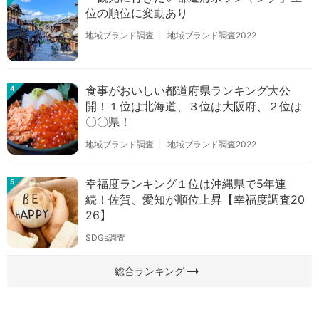
位の順位に変動あり
地域ブランド調査
地域ブランド調査2022
食事がおいしい都道府県ランキング大公
4
開！１位は北海道、３位は大阪府、２位は
〇〇県！
地域ブランド調査
地域ブランド調査2022
幸福度ランキング１位は沖縄県で5年連
5
続！佐賀、愛知が順位上昇【幸福度調査20
26】
SDGs調査
arrow_right_alt
総合ランキング