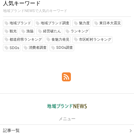
人気キーワード
地域ブランドNEWSで人気のキーワード
地域ブランド
地域ブランド調査
魅力度
東日本大震災
local_offer
local_offer
local_offer
local_offer
観光
漁協
経営破たん
ランキング
local_offer
local_offer
local_offer
local_offer
都道府県ランキング
食魅力発見
市区町村ランキング
local_offer
local_offer
local_offer
消費者調査
SDGs調査
local_offer
local_offer
local_offer
SDGs
メニュー
記事一覧