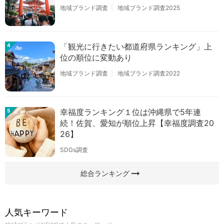
地域ブランド調査
地域ブランド調査2025
「観光に行きたい都道府県ランキング」上
4
位の順位に変動あり
地域ブランド調査
地域ブランド調査2022
幸福度ランキング１位は沖縄県で5年連
5
続！佐賀、愛知が順位上昇【幸福度調査20
26】
SDGs調査
arrow_right_alt
総合ランキング
人気キーワード