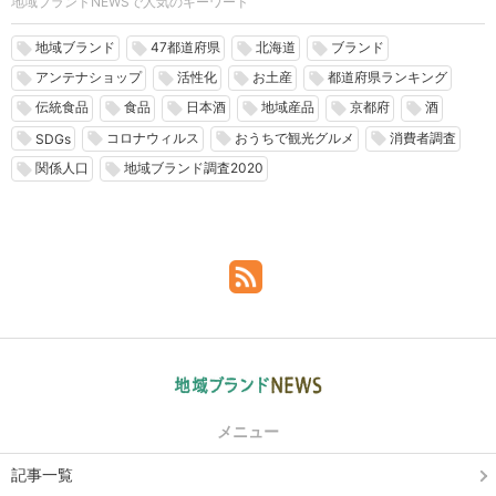
地域ブランドNEWSで人気のキーワード
地域ブランド
47都道府県
北海道
ブランド
local_offer
local_offer
local_offer
local_offer
アンテナショップ
活性化
お土産
都道府県ランキング
local_offer
local_offer
local_offer
local_offer
伝統食品
食品
日本酒
地域産品
京都府
酒
local_offer
local_offer
local_offer
local_offer
local_offer
local_offer
コロナウィルス
おうちで観光グルメ
消費者調査
local_offer
local_offer
local_offer
local_offer
SDGs
関係人口
地域ブランド調査2020
local_offer
local_offer
メニュー
記事一覧