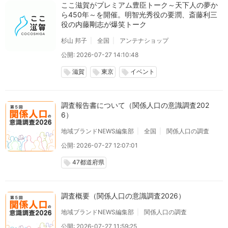
ここ滋賀がプレミアム豊臣トーク～天下人の夢か
ら450年～を開催。明智光秀役の要潤、斎藤利三
役の内藤剛志が爆笑トーク
杉山 邦子
全国
アンテナショップ
公開: 2026-07-27 14:10:48
滋賀
東京
イベント
local_offer
local_offer
local_offer
調査報告書について（関係人口の意識調査202
6）
地域ブランドNEWS編集部
全国
関係人口の調査
公開: 2026-07-27 12:07:01
47都道府県
local_offer
調査概要（関係人口の意識調査2026）
地域ブランドNEWS編集部
関係人口の調査
公開: 2026-07-27 11:59:25