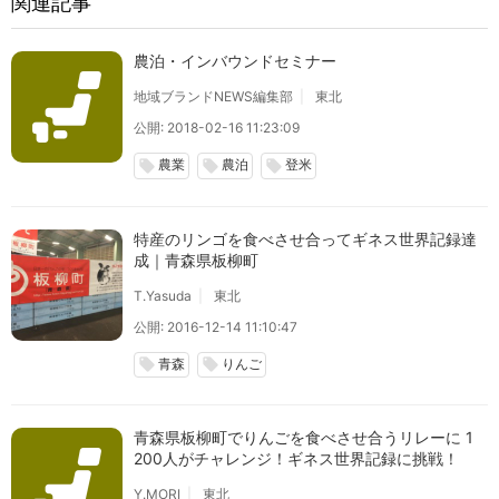
関連記事
農泊・インバウンドセミナー
地域ブランドNEWS編集部
東北
公開: 2018-02-16 11:23:09
農業
農泊
登米
local_offer
local_offer
local_offer
特産のリンゴを食べさせ合ってギネス世界記録達
成｜青森県板柳町
T.Yasuda
東北
公開: 2016-12-14 11:10:47
青森
りんご
local_offer
local_offer
青森県板柳町でりんごを食べさせ合うリレーに 1
200人がチャレンジ！ギネス世界記録に挑戦！
Y.MORI
東北