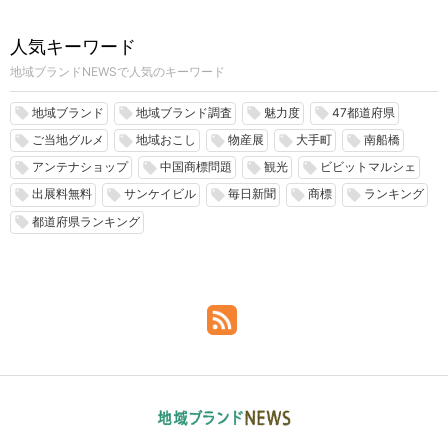
人気キーワード
地域ブランドNEWSで人気のキーワード
地域ブランド
地域ブランド調査
魅力度
47都道府県
local_offer
local_offer
local_offer
local_offer
ご当地グルメ
地域おこし
物産展
大手町
南船橋
local_offer
local_offer
local_offer
local_offer
local_offer
アンテナショップ
中国商標問題
観光
ビビットマルシェ
local_offer
local_offer
local_offer
local_offer
出展料無料
サンケイビル
毎日新聞
商標
ランキング
local_offer
local_offer
local_offer
local_offer
local_offer
都道府県ランキング
local_offer