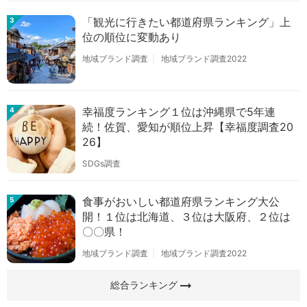
「観光に行きたい都道府県ランキング」上
3
位の順位に変動あり
地域ブランド調査
地域ブランド調査2022
幸福度ランキング１位は沖縄県で5年連
4
続！佐賀、愛知が順位上昇【幸福度調査20
26】
SDGs調査
食事がおいしい都道府県ランキング大公
5
開！１位は北海道、３位は大阪府、２位は
〇〇県！
地域ブランド調査
地域ブランド調査2022
arrow_right_alt
総合ランキング