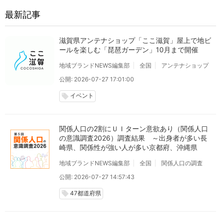
最新記事
滋賀県アンテナショップ「ここ滋賀」屋上で地ビ
ールを楽しむ「琵琶ガーデン」10月まで開催
地域ブランドNEWS編集部
全国
アンテナショップ
公開: 2026-07-27 17:01:00
イベント
local_offer
関係人口の2割にＵＩターン意欲あり（関係人口
の意識調査2026）調査結果 ～出身者が多い長
崎県、関係性が強い人が多い京都府、沖縄県
地域ブランドNEWS編集部
全国
関係人口の調査
公開: 2026-07-27 14:57:43
47都道府県
local_offer