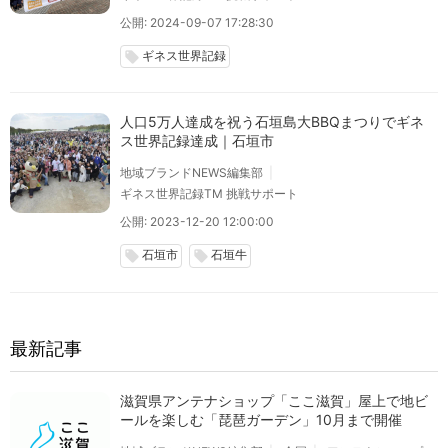
公開: 2024-09-07 17:28:30
ギネス世界記録
local_offer
人口5万人達成を祝う石垣島大BBQまつりでギネ
ス世界記録達成｜石垣市
地域ブランドNEWS編集部
ギネス世界記録TM 挑戦サポート
公開: 2023-12-20 12:00:00
石垣市
石垣牛
local_offer
local_offer
最新記事
滋賀県アンテナショップ「ここ滋賀」屋上で地ビ
ールを楽しむ「琵琶ガーデン」10月まで開催