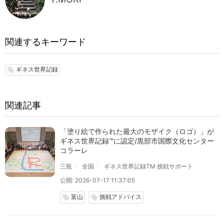
関連するキーワード
ギネス世界記録
local_offer
関連記事
「塗り絵で作られた最大のモザイク（ロゴ）」が
ギネス世界記録™に認定/黒部市国際文化センター
コラーレ
三瓶
全国
ギネス世界記録TM 挑戦サポート
公開: 2026-07-17 11:37:05
富山
挑戦アドバイス
local_offer
local_offer