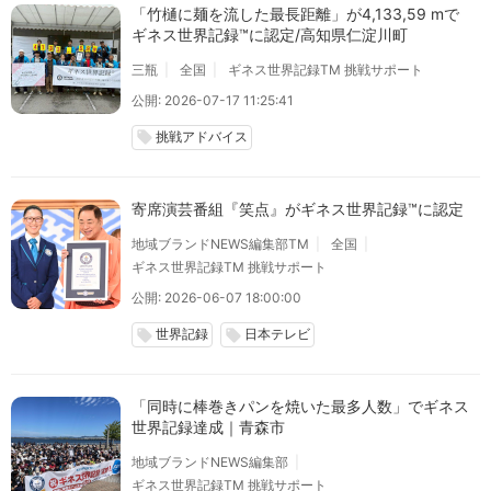
「竹樋に麺を流した最長距離」が4,133,59 mで
ギネス世界記録™に認定/高知県仁淀川町
三瓶
全国
ギネス世界記録TM 挑戦サポート
公開: 2026-07-17 11:25:41
挑戦アドバイス
local_offer
寄席演芸番組『笑点』がギネス世界記録™に認定
地域ブランドNEWS編集部TM
全国
ギネス世界記録TM 挑戦サポート
公開: 2026-06-07 18:00:00
世界記録
日本テレビ
local_offer
local_offer
「同時に棒巻きパンを焼いた最多人数」でギネス
世界記録達成｜青森市
地域ブランドNEWS編集部
ギネス世界記録TM 挑戦サポート