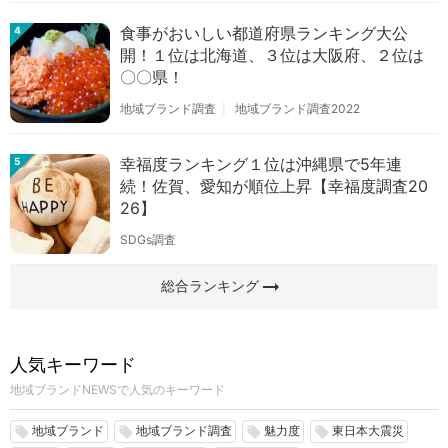
食事がおいしい都道府県ランキング大公
4
開！１位は北海道、３位は大阪府、２位は
〇〇県！
地域ブランド調査
地域ブランド調査2022
幸福度ランキング１位は沖縄県で5年連
5
続！佐賀、愛知が順位上昇【幸福度調査20
26】
SDGs調査
arrow_right_alt
総合ランキング
人気キーワード
地域ブランドNEWSで人気のキーワード
地域ブランド
地域ブランド調査
魅力度
東日本大震災
local_offer
local_offer
local_offer
local_offer