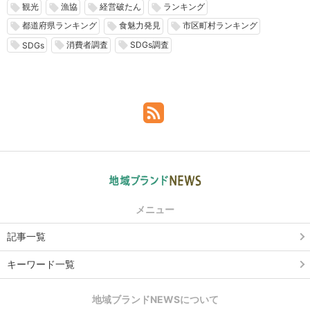
観光
漁協
経営破たん
ランキング
local_offer
local_offer
local_offer
local_offer
都道府県ランキング
食魅力発見
市区町村ランキング
local_offer
local_offer
local_offer
消費者調査
SDGs調査
local_offer
local_offer
local_offer
SDGs
メニュー
記事一覧
キーワード一覧
地域ブランドNEWSについて