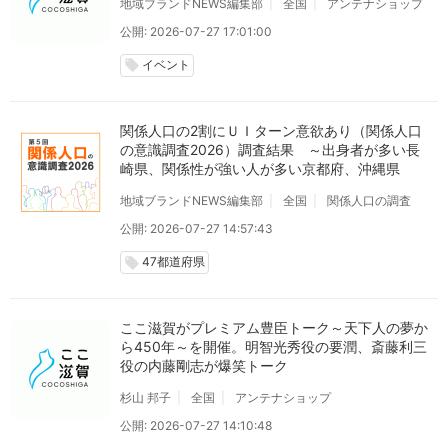
地域ブランドNEWS編集部
全国
アンテナショップ
公開: 2026-07-27 17:01:00
イベント
local_offer
関係人口の2割にＵＩターン意欲あり（関係人口
の意識調査2026）調査結果 ～出身者が多い長
崎県、関係性が強い人が多い京都府、沖縄県
地域ブランドNEWS編集部
全国
関係人口の調査
公開: 2026-07-27 14:57:43
47都道府県
local_offer
ここ滋賀がプレミアム豊臣トーク～天下人の夢か
ら450年～を開催。明智光秀役の要潤、斎藤利三
役の内藤剛志が爆笑トーク
杉山 邦子
全国
アンテナショップ
公開: 2026-07-27 14:10:48