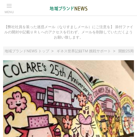
MENU
【弊社社員を装った迷惑メール（なりすましメール）にご注意を】 添付ファイ
ルの開封や記載ＵＲＬへのアクセスを行わず、メールを削除していただくよう
お願い致します。
地域ブランドNEWS トップ
ギネス世界記録TM 挑戦サポート
開館25周